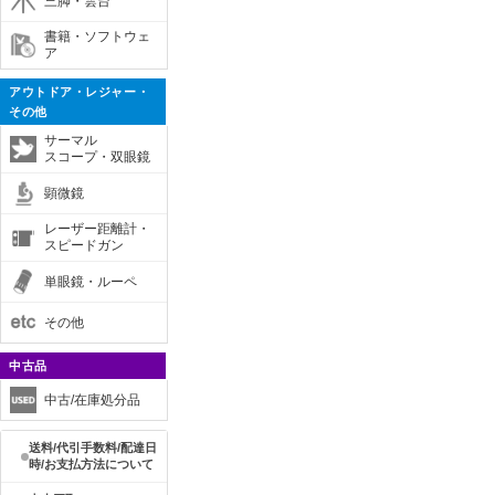
三脚・雲台
書籍・ソフトウェ
ア
アウトドア・レジャー・
その他
サーマル
スコープ・双眼鏡
顕微鏡
レーザー距離計・
スピードガン
単眼鏡・ルーペ
その他
中古品
中古/在庫処分品
送料/代引手数料/配達日
時/お支払方法について