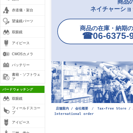
商品
ネイチャーショ
赤道儀・架台
望遠鏡パーツ
商品の在庫・納期
双眼鏡
☎︎06-6375-
アイピース
CMOSカメラ
バッテリー
書籍・ソフトウェ
ア
バードウォッチング
双眼鏡
フィールドスコー
店舗案内 / 会社概要
/
Tax-Free Store / 
プ
International order
アイピース