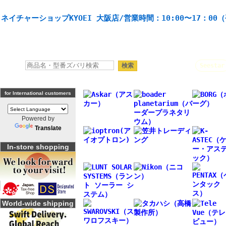
天体望遠鏡や本格双眼鏡、 天体観測・バードウオッチング機材の製造・販売。協栄産業株式会社。
ネイチャーショップKYOEI 大阪店/営業時間：10:00〜17：00
人気キーワード：
Seestar
for International customers
Powered by
Translate
In-store shopping
World-wide shipping