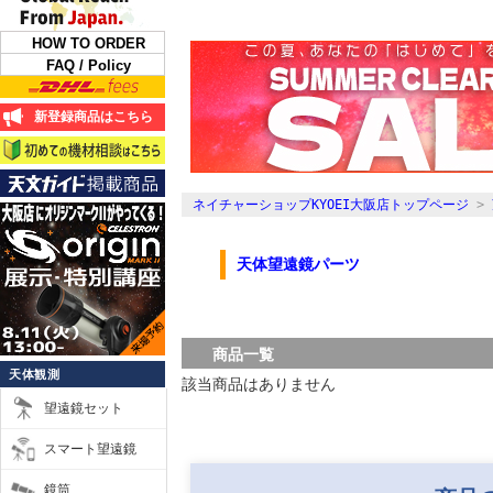
HOW TO ORDER
FAQ / Policy
新登録商品はこちら
ネイチャーショップKYOEI大阪店トップページ
>
天体望遠鏡パーツ
商品一覧
天体観測
該当商品はありません
望遠鏡セット
スマート望遠鏡
鏡筒