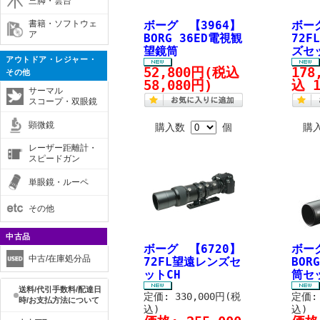
三脚・雲台
書籍・ソフトウェ
ボーグ 【3964】
ボー
ア
BORG 36ED電視観
72
望鏡筒
ズセ
アウトドア・レジャー・
52,800円
(税込
178
その他
58,080円)
込 1
サーマル
スコープ・双眼鏡
顕微鏡
購入数
個
購
レーザー距離計・
スピードガン
単眼鏡・ルーペ
その他
中古品
ボーグ 【6720】
ボー
中古/在庫処分品
72FL望遠レンズセ
BOR
ットCH
筒セ
送料/代引手数料/配達日
定価: 330,000円(税
定価: 
時/お支払方法について
込)
込)