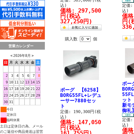
定価: 385,000円(税
込)
定価: 
価格:
297,500
込)
円
(税込
価格
327,250円)
円
(
336
購入数
個
営業カレンダー
＜
2026年8月
＞
日
月
火
水
木
金
土
1
2
3
4
5
6
7
8
9
10
11
12
13
14
15
ボーグ
BOR
16
17
18
19
20
21
22
ボーグ 【6258】
55
BORG55FL+レデュ
23
24
25
26
27
28
29
ット
ーサー7880セッ
30
31
新モ
ト
今日
御礼
定価: 190,300円(税
定休日
込)
定価: 
臨時休業
価格:
147,050
込)
土日は定休日の為、メール
円
(税込
価格
のご返信や商品発送は翌営
161,755円)