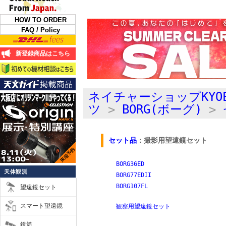
HOW TO ORDER
FAQ / Policy
新登録商品はこちら
ネイチャーショップKYO
ツ
>
BORG(ボーグ)
>
セット品
：撮影用望遠鏡セット
BORG36ED
天体観測
BORG77EDII
BORG107FL
望遠鏡セット
スマート望遠鏡
観察用望遠鏡セット
鏡筒