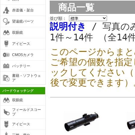
商品一覧
赤道儀・架台
並び順：
望遠鏡パーツ
説明付き
/ 写真の
双眼鏡
1件～14件 （全14
アイピース
このページからまと
CMOSカメラ
ご希望の個数を指定
バッテリー
ックしてください（
書籍・ソフトウェ
後で変更できます）
ア
バードウォッチング
双眼鏡
フィールドスコー
プ
アイピース