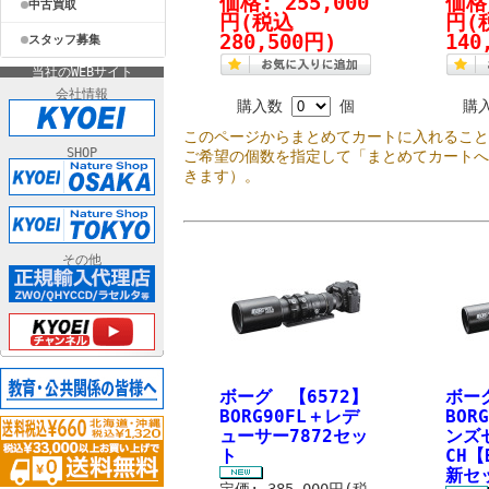
価格:
255,000
価格
中古買取
円
(税込
円
(
280,500円)
140
スタッフ募集
当社のWEBサイト
会社情報
購入数
個
購
このページからまとめてカートに入れるこ
SHOP
ご希望の個数を指定して「まとめてカート
きます）。
その他
ボーグ 【6572】
ボー
BORG90FL＋レデ
BOR
ューサー7872セッ
ンズ
ト
CH【
新セ