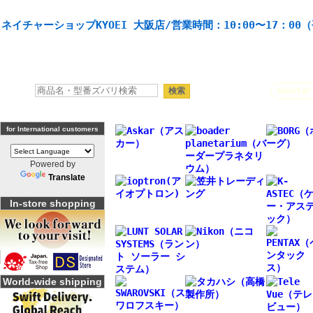
天体望遠鏡や本格双眼鏡、 天体観測・バードウオッチング機材の製造・販売。協栄産業株式会社。
ネイチャーショップKYOEI 大阪店/営業時間：10:00〜17：00
人気キーワード：
Seestar
for International customers
Powered by
Translate
In-store shopping
World-wide shipping