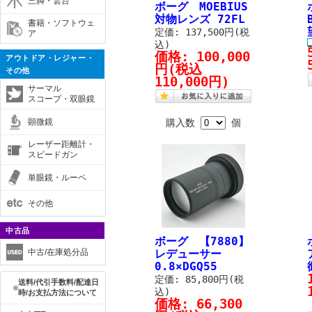
三脚・雲台
ボーグ MOEBIUS
対物レンズ 72FL
書籍・ソフトウェ
定価: 137,500円(税
ア
込)
価格:
100,000
アウトドア・レジャー・
円
(税込
その他
110,000円)
サーマル
スコープ・双眼鏡
顕微鏡
購入数
個
レーザー距離計・
スピードガン
単眼鏡・ルーペ
その他
中古品
ボーグ 【7880】
中古/在庫処分品
レデューサー
0.8×DGQ55
定価: 85,800円(税
送料/代引手数料/配達日
込)
時/お支払方法について
価格:
66,300