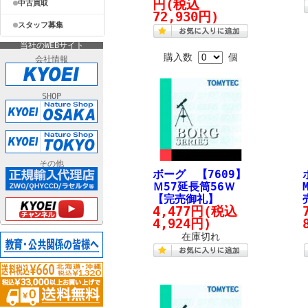
円
(税込
中古買取
72,930円)
スタッフ募集
当社のWEBサイト
購入数
個
会社情報
SHOP
その他
ボーグ 【7609】
Ｍ57延長筒56Ｗ
【完売御礼】
4,477円
(税込
4,924円)
在庫切れ