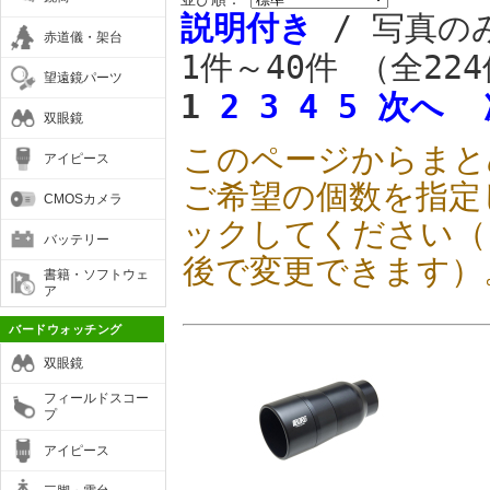
説明付き
/ 写真の
赤道儀・架台
1件～40件 （全22
望遠鏡パーツ
1
2
3
4
5
次へ
双眼鏡
このページからまと
アイピース
ご希望の個数を指定
CMOSカメラ
ックしてください（
バッテリー
後で変更できます）
書籍・ソフトウェ
ア
バードウォッチング
双眼鏡
フィールドスコー
プ
アイピース