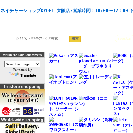
天体望遠鏡や本格双眼鏡、 天体観測・バードウオッチング機材の製造・販売。協栄産業株式会社。
ネイチャーショップKYOEI 大阪店/営業時間：10:00〜17：00
人気キーワード：
Seestar
for International customers
Powered by
Translate
In-store shopping
World-wide shipping