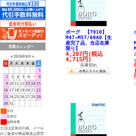
ボーグ 【7910】
M47→M57/60AD【生
産完了品、当店在庫
営業カレンダー
限り】
4,287円
(税込
＜
2026年8月
＞
4,715円)
日
月
火
水
木
金
土
在庫切れ
1
2
3
4
5
6
7
8
9
10
11
12
13
14
15
16
17
18
19
20
21
22
23
24
25
26
27
28
29
30
31
今日
定休日
臨時休業
土日は定休日の為、メール
のご返信や商品発送は翌営