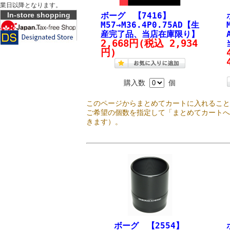
業日以降となります。
In-store shopping
ボーグ 【7416】
M57→M36.4P0.75AD【生
産完了品、当店在庫限り】
2,668円
(税込 2,934
円)
購入数
個
このページからまとめてカートに入れるこ
ご希望の個数を指定して「まとめてカート
きます）。
ボーグ 【2554】