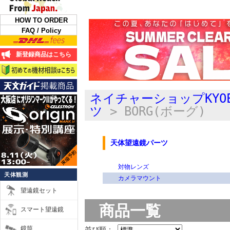
HOW TO ORDER
FAQ / Policy
新登録商品はこちら
ネイチャーショップKYO
ツ
> BORG(ボーグ)
天体望遠鏡パーツ
対物レンズ
天体観測
カメラマウント
望遠鏡セット
商品一覧
スマート望遠鏡
鏡筒
並び順：