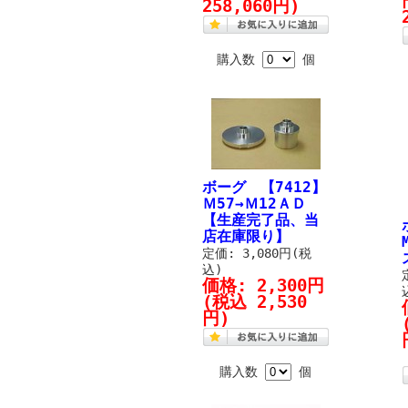
258,060円)
購入数
個
ボーグ 【7412】
Ｍ57→Ｍ12ＡＤ
【生産完了品、当
店在庫限り】
定価: 3,080円(税
込)
価格:
2,300円
(税込 2,530
円)
購入数
個