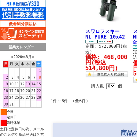
スワロフスキー
NL PURE 10x42
N
8
定価: 572,000円(税
営業カレンダー
込)
定
価格:
468,000
＜
2026年8月
＞
込
円
(税込
日
月
火
水
木
金
土
514,800円)
1
5
2
3
4
5
6
7
8
9
10
11
12
13
14
15
購入数
個
16
17
18
19
20
21
22
23
24
25
26
27
28
29
1件～6件 （全6件）
30
31
今日
定休日
臨時休業
土日は定休日の為、メール
商品
のご返信や商品発送は翌営