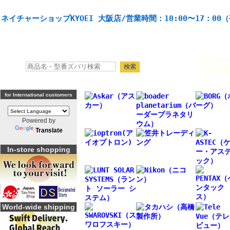
天体望遠鏡や本格双眼鏡、 天体観測・バードウオッチング機材の製造・販売。協栄産業株式会社。
ネイチャーショップKYOEI 大阪店/営業時間：10:00〜17：00
人気キーワード：
Seestar
for International customers
Powered by
Translate
In-store shopping
World-wide shipping