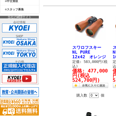
中古買取
スタッフ募集
当社のWEBサイト
会社情報
SHOP
スワロフスキー
NL PURE
N
12x42 オレンジ
1
定価: 583,000円(税
定
その他
込)
込
価格:
477,000
円
(税込
524,700円)
5
購入数
個