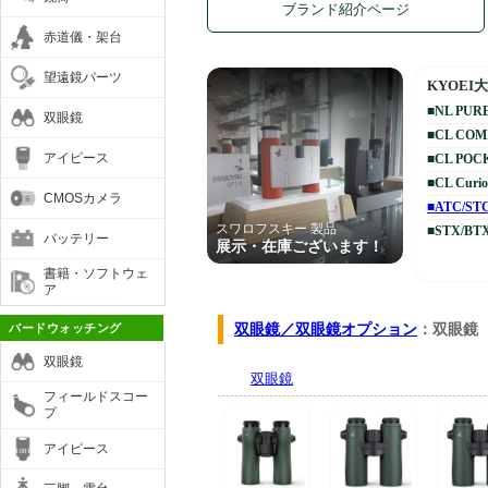
赤道儀・架台
望遠鏡パーツ
双眼鏡
アイピース
CMOSカメラ
バッテリー
書籍・ソフトウェ
ア
バードウォッチング
双眼鏡
フィールドスコー
プ
アイピース