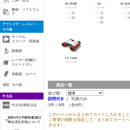
三脚・雲台
書籍・ソフトウェ
ア
アウトドア・レジャー・
その他
サーマル
スコープ・双眼鏡
顕微鏡
レーザー距離計・
スピードガン
単眼鏡・ルーペ
その他
商品一覧
並び順：
中古品
説明付き
/ 写真のみ
1件～6件 （全6件）
中古/在庫処分品
このページからまとめてカートに入れること
送料/代引手数料/配達日
ご希望の個数を指定して「まとめてカートへ
時/お支払方法について
きます）。