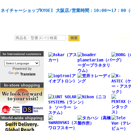
天体望遠鏡や本格双眼鏡、 天体観測・バードウオッチング機材の製造・販売。協栄産業株式会社。
ネイチャーショップKYOEI 大阪店/営業時間：10:00〜17：00
人気キーワード：
Seestar
for International customers
Powered by
Translate
In-store shopping
World-wide shipping