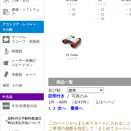
三脚・雲台
書籍・ソフトウェ
ア
アウトドア・レジャー・
その他
サーマル
スコープ・双眼鏡
顕微鏡
レーザー距離計・
スピードガン
単眼鏡・ルーペ
商品一覧
その他
並び順：
説明付き
/ 写真のみ
中古品
1件～40件 （全47件） 1/2ページ
中古/在庫処分品
1
2
次へ
最後へ
送料/代引手数料/配達日
このページからまとめてカートに入れること
時/お支払方法について
ご希望の個数を指定して「まとめてカートへ