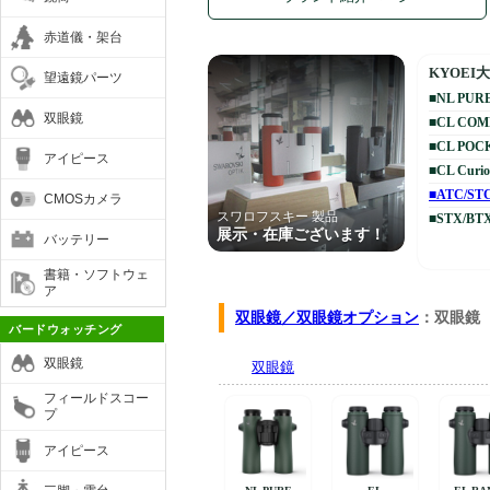
赤道儀・架台
望遠鏡パーツ
双眼鏡
アイピース
CMOSカメラ
バッテリー
書籍・ソフトウェ
ア
バードウォッチング
双眼鏡
フィールドスコー
プ
アイピース