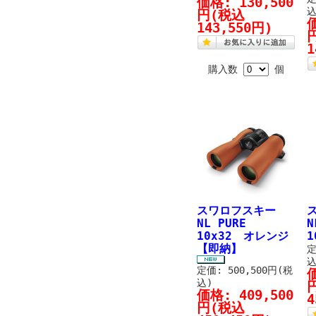
価格:
130,500
込
円
(税込
143,550円)
1
購入数
個
スワロフスキー
NL PURE
N
10x32 オレンジ
1
【即納】
定
込
定価: 500,500円(税
込)
価格:
409,500
4
円
(税込