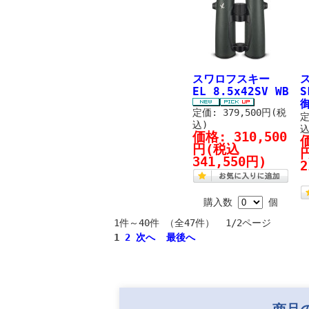
スワロフスキー
EL 8.5x42SV WB
S
定価: 379,500円(税
定
込)
込
価格:
310,500
円
(税込
341,550円)
2
購入数
個
1件～40件 （全47件） 1/2ページ
1
2
次へ
最後へ