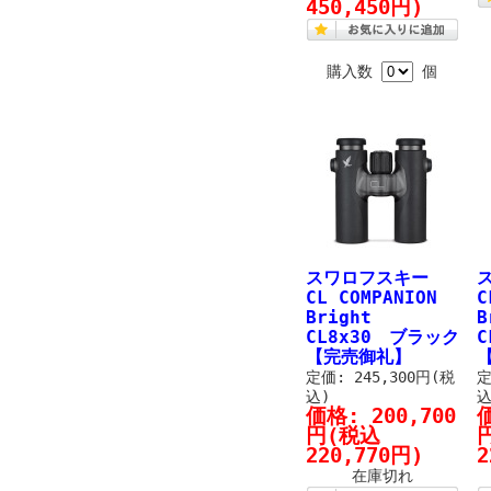
450,450円)
購入数
個
スワロフスキー
CL COMPANION
C
Bright
B
CL8x30 ブラック
C
【完売御礼】
定価: 245,300円(税
定
込)
込
価格:
200,700
円
(税込
220,770円)
2
在庫切れ