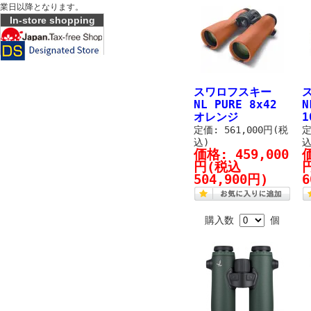
業日以降となります。
In-store shopping
スワロフスキー
NL PURE 8x42
N
オレンジ
1
定価: 561,000円(税
定
込)
込
価格:
459,000
円
(税込
504,900円)
6
購入数
個