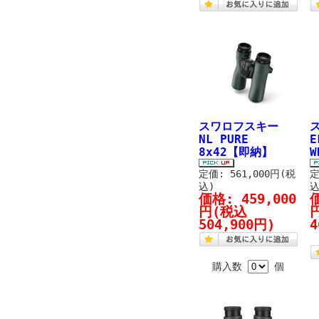
スワロフスキー
NL PURE
E
8x42【即納】
定価: 561,000円(税
定
込)
込
価格:
459,000
円
(税込
504,900円)
4
購入数
個