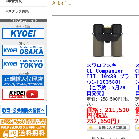
中古買取
きます）。
スタッフ募集
当社のWEBサイト
会社情報
SHOP
スワロフスキー
CL Companion
C
その他
III 10x30 ブラ
I
ウン[103588]
ン
【ご予約：5月28
日発売】
定価: 258,500円(税
定
込)
込
価格:
211,500
円
(税込
232,650円)
2