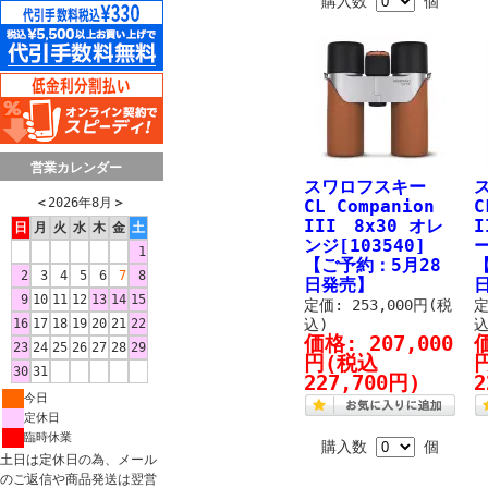
購入数
個
営業カレンダー
スワロフスキー
＜
2026年8月
＞
CL Companion
C
III 8x30 オレ
I
日
月
火
水
木
金
土
ンジ[103540]
ー
1
【ご予約：5月28
2
3
4
5
6
7
8
日発売】
9
10
11
12
13
14
15
定価: 253,000円(税
定
16
17
18
19
20
21
22
込)
込
価格:
207,000
23
24
25
26
27
28
29
円
(税込
30
31
227,700円)
2
今日
定休日
臨時休業
購入数
個
土日は定休日の為、メール
のご返信や商品発送は翌営