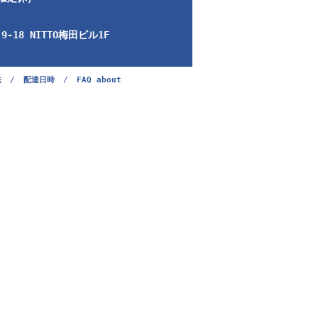
-18 NITTO梅田ビル1F
法
/
配達日時
/
FAQ about