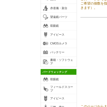
ご希望の個数を
きます）。
赤道儀・架台
望遠鏡パーツ
双眼鏡
アイピース
CMOSカメラ
バッテリー
書籍・ソフトウェ
ア
バードウォッチング
双眼鏡
フィールドスコー
プ
アイピース
このページから