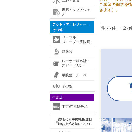
三脚・雲台
ご希望の個数を
きます）。
書籍・ソフトウェ
ア
アウトドア・レジャー・
1件～2件 （全2
その他
サーマル
スコープ・双眼鏡
顕微鏡
レーザー距離計・
スピードガン
単眼鏡・ルーペ
その他
中古品
中古/在庫処分品
送料/代引手数料/配達日
時/お支払方法について