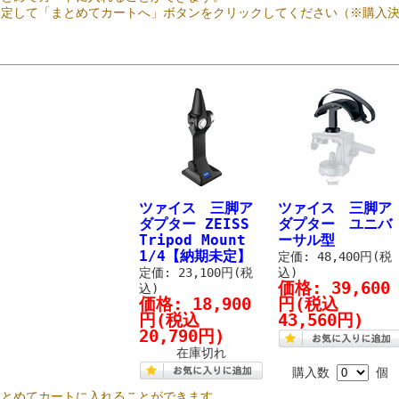
指定して「まとめてカートへ」ボタンをクリックしてください（※購入
ツァイス 三脚ア
ツァイス 三脚ア
ダプター ZEISS
ダプター ユニバ
Tripod Mount
ーサル型
1/4【納期未定】
定価: 48,400円(税
定価: 23,100円(税
込)
価格:
39,600
込)
価格:
18,900
円
(税込
円
(税込
43,560円)
20,790円)
在庫切れ
購入数
個
まとめてカートに入れることができます。