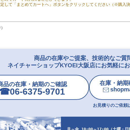
指定して「まとめてカートへ」ボタンをクリックしてください（※購入
件）
商品の在庫やご提案、技術的なご質
ネイチャーショップKYOEI大阪店にお気軽に
在庫・納期
商品の在庫・納期のご確認
shopma
☎︎06-6375-9701
お見積りのご依頼は
月～金 10:00～17:00（土曜・