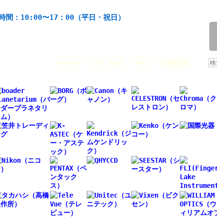
機材の製造・販売。協栄産業株式会社。昭和34年創業。
時間：10:00〜17：00（平日・祝日）
/
人気キーワード：
Seestar
ASI 2600
HAC
太陽望遠鏡