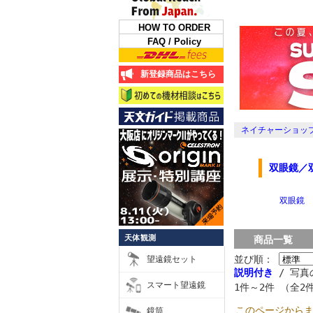
HOW TO ORDER
FAQ / Policy
新登録商品はこちら
ネイチャーショップ
双眼鏡／
双眼鏡
天体観測
商品一覧
並び順：
望遠鏡セット
説明付き
/ 写真
スマート望遠鏡
1件～2件 （全2
このページから
鏡筒