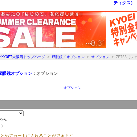
KYOEI大阪店トップページ
>
双眼鏡／オプション
>
オプション
> ZEISS（ツ
双眼鏡オプション
：オプション
オプション
のみ
件）
まとめてカートに入れることができます。