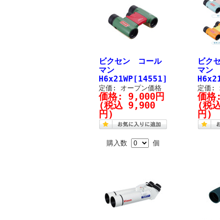
ビクセン コール
ビク
マン
マン
H6x21WP[14551]
H6x2
定価: オープン価格
定価:
価格:
9,000円
価格
(税込 9,900
(税込
円)
円)
購入数
個