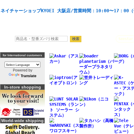
天体望遠鏡や本格双眼鏡、 天体観測・バードウオッチング機材の製造・販売。協栄産業株式会社。
ネイチャーショップKYOEI 大阪店/営業時間：10:00〜17：00
人気キーワード：
Seestar
for International customers
Powered by
Translate
In-store shopping
World-wide shipping