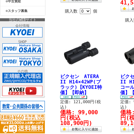
中古買取
41,
購入数
個
スタッフ募集
当社のWEBサイト
購
会社情報
SHOP
その他
ビクセン ATERA
ビクセ
II H14×42WP(ブ
II H
ラック)【KYOEI特
コール
価】【即納】
価】
定価: 121,000円(税
定価: 
込)
込)
価格:
99,000
価格
円
(税込
円
(
108,900円)
89,