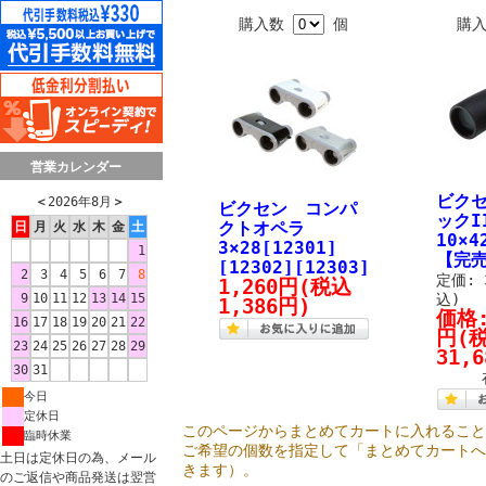
購入数
個
購
営業カレンダー
ビク
＜
2026年8月
＞
ビクセン コンパ
ックI
クトオペラ
日
月
火
水
木
金
土
10×4
3×28[12301]
1
【完
[12302][12303]
2
3
4
5
6
7
8
定価: 
1,260円
(税込
9
10
11
12
13
14
15
込)
1,386円)
価格
16
17
18
19
20
21
22
円
(
23
24
25
26
27
28
29
31,
30
31
今日
定休日
このページからまとめてカートに入れるこ
臨時休業
ご希望の個数を指定して「まとめてカート
土日は定休日の為、メール
きます）。
のご返信や商品発送は翌営