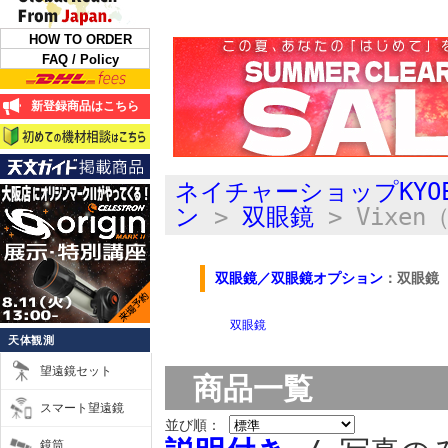
HOW TO ORDER
FAQ / Policy
新登録商品はこちら
ネイチャーショップKYO
ン
>
双眼鏡
> Vixe
双眼鏡／双眼鏡オプション
：双眼鏡
双眼鏡
天体観測
望遠鏡セット
商品一覧
スマート望遠鏡
並び順：
鏡筒