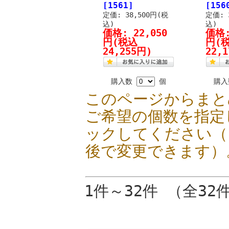
[1561]
[156
定価: 38,500円(税
定価: 
込)
込)
価格:
22,050
価格
円
(税込
円
(
24,255円)
22,
購入数
個
購
このページからまと
ご希望の個数を指定
ックしてください（
後で変更できます）
1件～32件 （全32