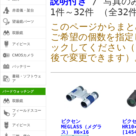
説明付き
/ 写真の
1件～32件 （全32
赤道儀・架台
望遠鏡パーツ
このページからまと
双眼鏡
ご希望の個数を指定
アイピース
ックしてください（
後で変更できます）
CMOSカメラ
バッテリー
書籍・ソフトウェ
ア
バードウォッチング
双眼鏡
フィールドスコー
プ
ビクセン
ビクセ
アイピース
MEGLASS（メグラ
HR10
ス） H6×16
[145