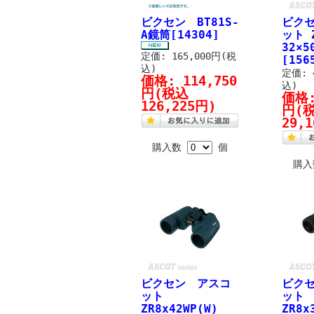
ビクセン BT81S-
ビク
A鏡筒[14304]
ット 
32×5
定価: 165,000円(税
[156
込)
定価: 
価格:
114,750
込)
円
(税込
価格
126,225円)
円
(
29,
購入数
個
購
ビクセン アスコ
ビク
ット
ット
ZR8x42WP(W)
ZR8x