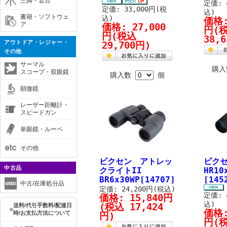
三脚・雲台
定価: 
定価: 33,000円(税
込)
書籍・ソフトウェ
込)
価格
ア
価格:
27,000
円
(
円
(税込
38,
アウトドア・レジャー・
29,700円)
その他
サーマル
購
スコープ・双眼鏡
購入数
個
顕微鏡
レーザー距離計・
スピードガン
単眼鏡・ルーペ
その他
ビクセン アトレッ
ビクセ
中古品
クライトII
HR10
BR6x30WP[14707]
[145
中古/在庫処分品
定価: 24,200円(税込)
定価: 
価格:
15,840円
込)
(税込 17,424
送料/代引手数料/配達日
価格
時/お支払方法について
円)
円
(