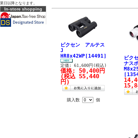
業日以降となります。
In-store shopping
ビクセン アルテス
J
HR8x42WP[14491]
ビク
ナス
定価: 61,600円(税込)
M8x2
価格:
50,400円
[135
(税込 55,440
14,
円)
15,
購入数
個