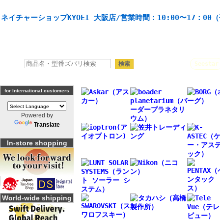
天体望遠鏡や本格双眼鏡、 天体観測・バードウオッチング機材の製造・販売。協栄産業株式会社。
ネイチャーショップKYOEI 大阪店/営業時間：10:00〜17：00
人気キーワード：
Seestar
for International customers
Powered by
Translate
In-store shopping
World-wide shipping