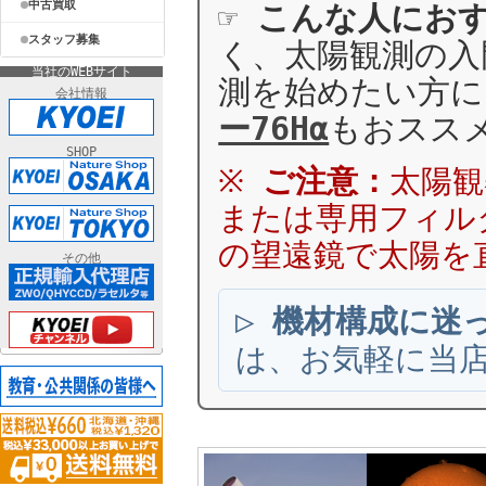
中古買取
☞
こんな人にお
スタッフ募集
く、太陽観測の入
当社のWEBサイト
測を始めたい方
会社情報
ー76Hα
もおスス
SHOP
※
ご注意：
太陽観
または専用フィル
の望遠鏡で太陽を
その他
▷
機材構成に迷
は、お気軽に当