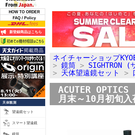
HOW TO ORDER
FAQ / Policy
新登録商品はこちら
ネイチャーショップKYO
>
鏡筒
>
SIGHTRON
>
天体望遠鏡セット
>
ACUTER OPT
月末～10月初旬
天体観測
望遠鏡セット
スマート望遠鏡
鏡筒