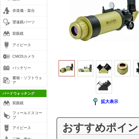
赤道儀・架台
望遠鏡パーツ
双眼鏡
アイピース
CMOSカメラ
バッテリー
書籍・ソフトウェ
ア
バードウォッチング
拡大表示
双眼鏡
フィールドスコー
プ
おすすめポイン
アイピース