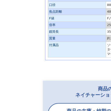
口径
80
焦点距離
40
F値
F/
倍率
2
鏡筒長
35
質量
約
付属品
ソ
タ
マ
商品
ネイチャーショ