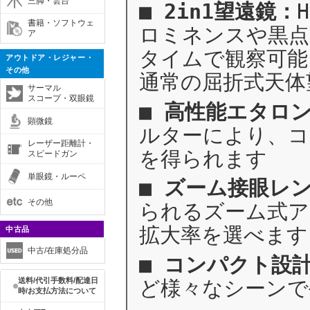
三脚・雲台
■
2in1望遠鏡：
書籍・ソフトウェ
ロミネンスや黒点
ア
タイムで観察可能
アウトドア・レジャー・
その他
通常の屈折式天体
サーマル
スコープ・双眼鏡
■
高性能エタロ
顕微鏡
ルターにより、コ
レーザー距離計・
を得られます
スピードガン
単眼鏡・ルーペ
■
ズーム接眼レ
その他
られるズーム式ア
拡大率を選べます
中古品
中古/在庫処分品
■
コンパクト設
ど様々なシーンで
送料/代引手数料/配達日
時/お支払方法について