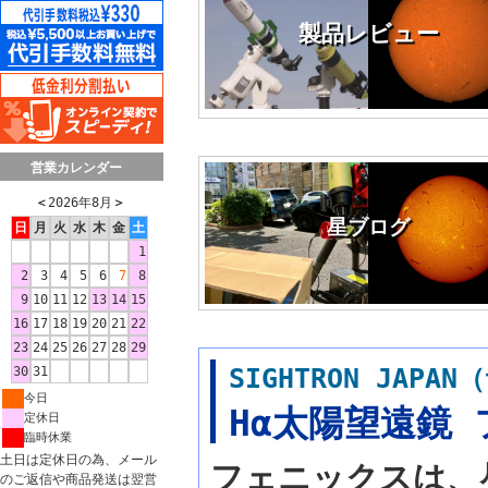
製品レビュー
営業カレンダー
＜
2026年8月
＞
星ブログ
日
月
火
水
木
金
土
1
2
3
4
5
6
7
8
9
10
11
12
13
14
15
16
17
18
19
20
21
22
23
24
25
26
27
28
29
SIGHTRON JA
30
31
今日
Hα太陽望遠鏡
定休日
臨時休業
土日は定休日の為、メール
フェニックスは、
のご返信や商品発送は翌営