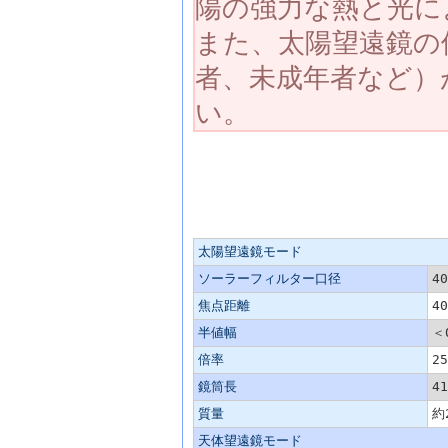
陽の強力な熱と光に
また、太陽望遠鏡の
者、未成年者など）
い。
主な仕様
太陽望遠鏡モード
ソーラーフィルター口径
40
焦点距離
40
半値幅
＜
倍率
2
鏡筒長
41
質量
約
天体望遠鏡モード