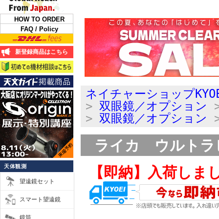
HOW TO ORDER
FAQ / Policy
新登録商品はこちら
ネイチャーショップKYO
>
双眼鏡／オプション
>
双眼鏡／オプション
ライカ ウルトラビ
天体観測
【即納】入荷しま
望遠鏡セット
スマート望遠鏡
鏡筒