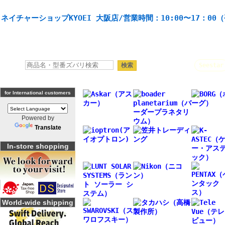
天体望遠鏡や本格双眼鏡、 天体観測・バードウオッチング機材の製造・販売。協栄産業株式会社。
ネイチャーショップKYOEI 大阪店/営業時間：10:00〜17：00
人気キーワード：
Seestar
for International customers
Powered by
Translate
In-store shopping
World-wide shipping