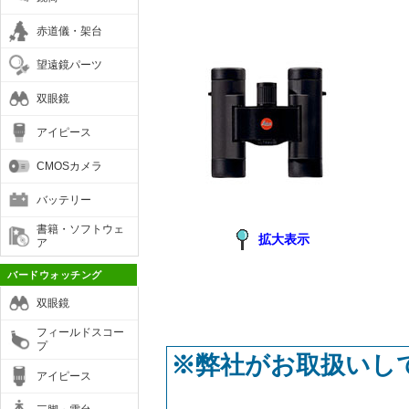
赤道儀・架台
望遠鏡パーツ
双眼鏡
アイピース
CMOSカメラ
バッテリー
書籍・ソフトウェ
拡大表示
ア
バードウォッチング
双眼鏡
フィールドスコー
プ
※弊社がお取扱いし
アイピース