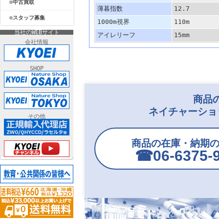
中古買取
薄暮指数
12.7
スタッフ募集
1000m視界
110m
当社のWEBサイト
アイレリーフ
15mm
会社情報
SHOP
商品
ネイチャーショ
その他
商品の在庫・納期
☎︎06-6375-