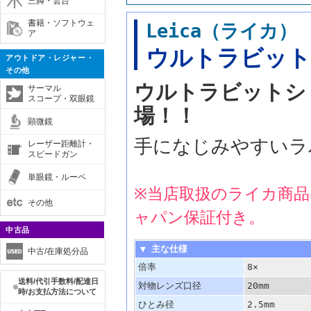
三脚・雲台
書籍・ソフトウェ
Leica（ライカ
ア
ウルトラビット 
アウトドア・レジャー・
その他
ウルトラビットシ
サーマル
スコープ・双眼鏡
場！！
顕微鏡
手になじみやすいラ
レーザー距離計・
スピードガン
単眼鏡・ルーペ
※当店取扱のライカ商
その他
ャパン保証付き。
中古品
▼ 主な仕様
中古/在庫処分品
倍率
8×
送料/代引手数料/配達日
対物レンズ口径
20mm
時/お支払方法について
ひとみ径
2.5mm