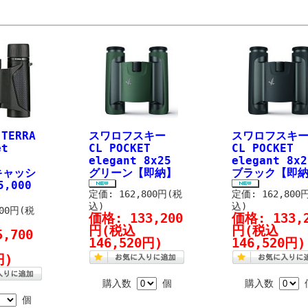
TERRA
スワロフスキー
スワロフスキ
et
CL POCKET
CL POCKET
elegant 8x25
elegant 8x2
【キャッシ
グリーン【即納】
ブラック【即
,000
定価: 162,800円(税
定価: 162,800
込)
込)
300円(税
価格:
133,200
価格:
133,
円
(税込
円
(税込
5,700
146,520円)
146,520円)
円)
購入数
個
購入数
個