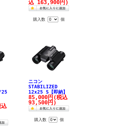
込 163,900円)
購入数
個
ニコン
STABILIZED
/25
12x25 S【即納】
85,000円
(税込
】
93,500円)
税込
購入数
個