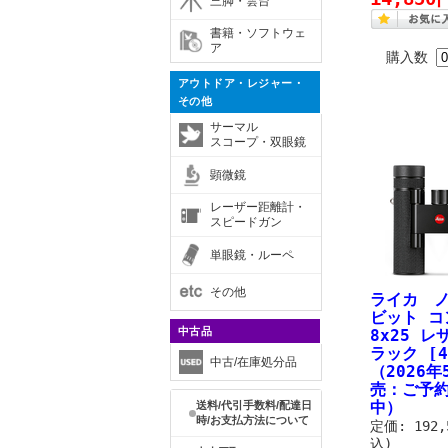
三脚・雲台
書籍・ソフトウェ
ア
購入数
アウトドア・レジャー・
その他
サーマル
スコープ・双眼鏡
顕微鏡
レーザー距離計・
スピードガン
単眼鏡・ルーペ
その他
ライカ 
ビット コ
中古品
8x25 
ラック [4
中古/在庫処分品
（2026
売：ご予
中）
送料/代引手数料/配達日
時/お支払方法について
定価: 192
込)