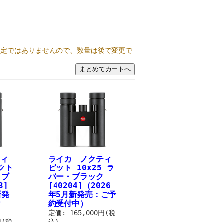
決定ではありませんので、数量は後で変更で
ティ
ライカ ノクティ
クト
ビット 10x25 ラ
・ブ
バー・ブラック
3]
[40204]（2026
新発
年5月新発売：ご予
付
約受付中）
定価: 165,000円(税
円(税
込)