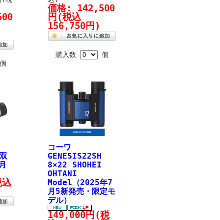
価格:
142,500
500
円
(税込
156,750円)
購入数
個
個
コーワ
 双
GENESIS22SH
4月
8×22 SHOHEI
OHTANI
税込
Model（2025年7
月5新発売・限定モ
デル）
149,000円
(税