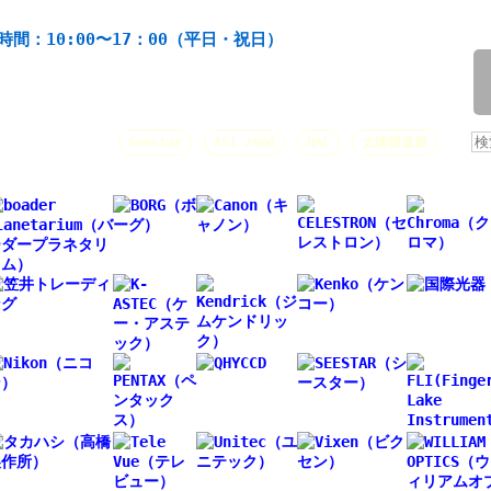
機材の製造・販売。協栄産業株式会社。昭和34年創業。
時間：10:00〜17：00（平日・祝日）
/
人気キーワード：
Seestar
ASI 2600
HAC
太陽望遠鏡