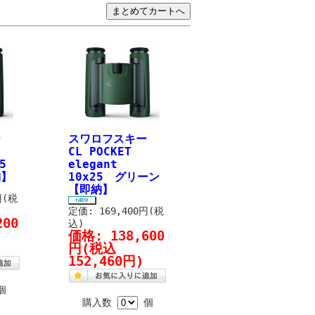
ー
スワロフスキー
CL POCKET
5
elegant
納】
10x25 グリーン
【即納】
円(税
定価: 169,400円(税
200
込)
価格:
138,600
円
(税込
152,460円)
個
購入数
個