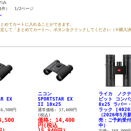
のみ
51件） 1/2ページ
へ
まとめてカートに入れることができます。
指定して「まとめてカートへ」ボタンをクリックしてください（※購入
ニコン
ライカ ノク
AR EX
SPORTSTAR EX
ビット コンパ
II 10x25
8x25 ラバー
ラック [4020
6,500円
通常価格: 17,600円
（2026年5月
(税込)
3,500
価格:
14,400
売：ご予約受
円
(税込
中）
円)
15,840円)
定価: 165,000