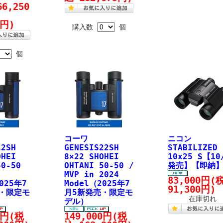
66,250
5円)
購入数
個
個
コーワ
ニコン
22SH
GENESIS22SH
STABILIZED
OHEI
8×22 SHOHEI
10x25 S【10
50-50
OHTANI 50-50 /
発売】【即納
MVP in 2024
83,000円
(
025年7
Model（2025年7
91,300円)
・限定モ
月5新発売・限定モ
在庫切れ
デル）
0円
(税
149,000円
(税