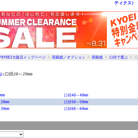
KYOEI大阪店トップページ
>
双眼鏡／オプション
>
双眼鏡
>
口径で選ぶ
> 口
ぶ
:口径20～29mm
mm
口径40～49mm
29mm
口径50～59mm
39mm
口径60～69mm