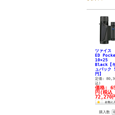
ツァイス 
ED Pock
10×25
Black
ュバック 5
円】
定価: 80,
込)
価格:
6
円
(税込
72,270
購入数