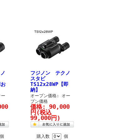
クノ
フジノン テクノ
スタビ
※お
TS12x28WP【即
納】
オー
オープン価格: オー
プン価格
000
価格:
90,000
円
(税込
99,000円)
個
購入数
個