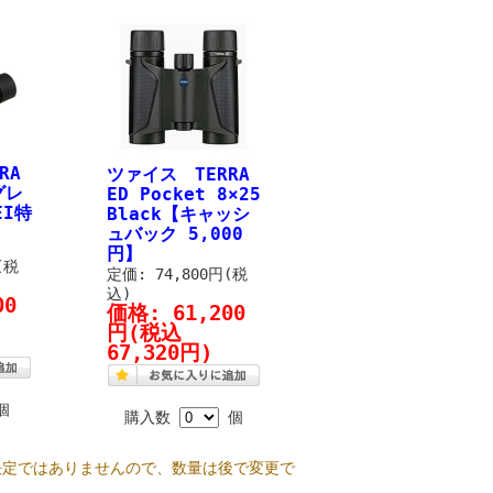
RA
ツァイス TERRA
グレ
ED Pocket 8×25
EI特
Black【キャッシ
ュバック 5,000
円】
(税
定価: 74,800円(税
込)
00
価格:
61,200
円
(税込
67,320円)
個
購入数
個
決定ではありませんので、数量は後で変更で