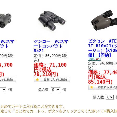
ビクセン ATE
VCスマ
ケンコー VCスマ
II H10x21(
パクト
ートコンパクト
ージュ)【KYO
8×21
価】【即納】
300円(税
定価: 86,900円(税
込)
定価: 94,600円
4,700
価格:
71,100
込)
円
(税込
価格:
77,4
円)
78,210円)
円
(税込
85,140円)
個
購入数
個
購入数
まとめてカートに入れることができます。
指定して「まとめてカートへ」ボタンをクリックしてください（※購入