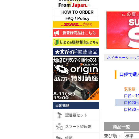
HOW TO ORDER
FAQ / Policy
新登録商品はこちら
ネイチャーショップ
口径で選
双眼鏡
口径～19
口径20～
天体観測
口径30～
望遠鏡セット
スマート望遠鏡
商品一覧
並び順：
鏡筒