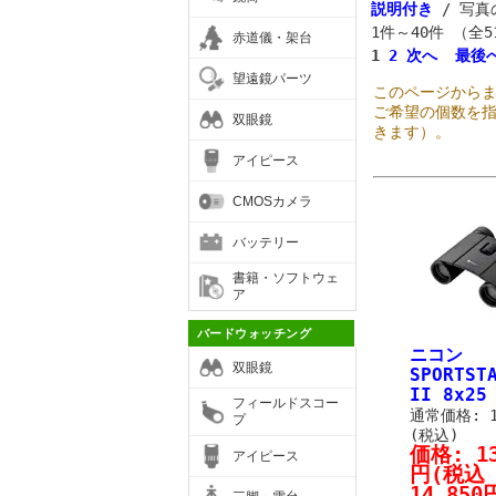
説明付き
/ 写真
1件～40件 （全
赤道儀・架台
1
2
次へ
最後
望遠鏡パーツ
このページから
ご希望の個数を
双眼鏡
きます）。
アイピース
CMOSカメラ
バッテリー
書籍・ソフトウェ
ア
バードウォッチング
ニコン
双眼鏡
SPORTST
II 8x25
フィールドスコー
通常価格: 1
プ
(税込)
価格:
1
アイピース
円
(税込
14,850