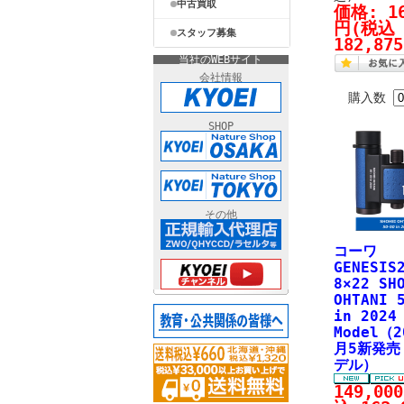
中古買取
価格:
1
円
(税込
スタッフ募集
182,87
当社のWEBサイト
会社情報
購入数
SHOP
その他
コーワ
GENESIS
8×22 SH
OHTANI 
in 2024
Model（2
月5新発売
デル）
149,00