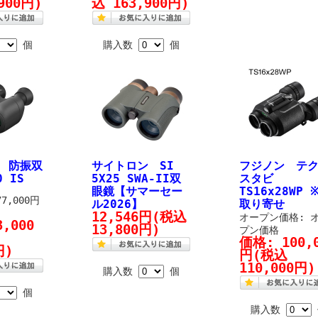
900円)
込 163,900円)
個
購入数
個
 防振双
サイトロン SI
フジノン テ
0 IS
5X25 SWA-II双
スタビ
眼鏡【サマーセー
TS16x28WP 
7,000円
ル2026】
取り寄せ
12,546円
(税込
オープン価格: 
3,000
13,800円)
プン価格
価格:
100,
円)
円
(税込
110,000円)
購入数
個
個
購入数