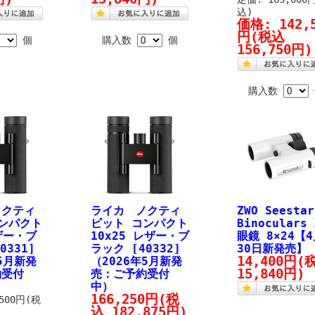
込)
価格:
142,
円
(税込
個
購入数
個
156,750円)
購入数
ノクティ
ライカ ノクティ
ZWO Seestar
ンパクト
ビット コンパクト
Binoculars
レザー・ブ
10x25 レザー・ブ
眼鏡 8×24【
0331]
ラック [40332]
30日新発売】
14,400円
(
年5月新発
（2026年5月新発
15,840円)
約受付
売：ご予約受付
中）
166,250円
(税
,500円(税
込 182,875円)