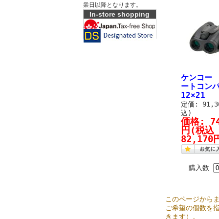
業日以降となります。
In-store shopping
ケンコー 
ートコン
12×21
定価: 91,
込)
価格:
7
円
(税込
82,170
購入数
このページから
ご希望の個数を
きます）。