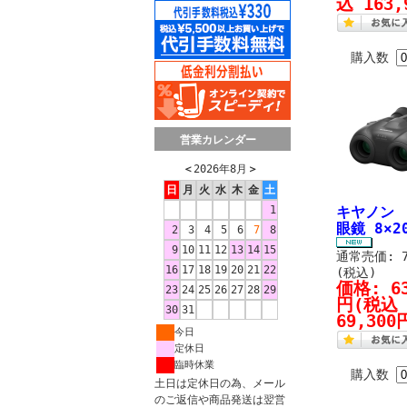
込 163,
購入数
営業カレンダー
＜
2026年8月
＞
日
月
火
水
木
金
土
1
キヤノン
眼鏡 8×2
2
3
4
5
6
7
8
9
10
11
12
13
14
15
通常売価: 7
16
17
18
19
20
21
22
(税込)
価格:
6
23
24
25
26
27
28
29
円
(税込
30
31
69,300
今日
定休日
臨時休業
購入数
土日は定休日の為、メール
のご返信や商品発送は翌営