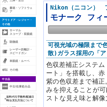
三脚・雲台
Nikon（ニコン）
書籍・ソフトウェ
ア
モナーク フィー
アウトドア・レジャー・
その他
サーマル
スコープ・双眼鏡
顕微鏡
可視光域の極限まで色
レーザー距離計・
散)ガラス採用の「
スピードガン
単眼鏡・ルーペ
色収差補正システム
その他
ート」を搭載し、赤
中古品
紫の色収差まで補正
中古/在庫処分品
みを抑えることが可
ストな見え味と解像
送料/代引手数料/配達日
時/お支払方法について