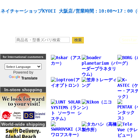
天体望遠鏡や本格双眼鏡、 天体観測・バードウオッチング機材の製造・販売。協栄産業株式会社。
ネイチャーショップKYOEI 大阪店/営業時間：10:00〜17：00
人気キーワード：
Seestar
for International customers
Powered by
Translate
In-store shopping
World-wide shipping