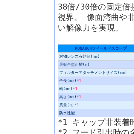
38倍/30倍の固定
視界。 像面湾曲や
い解像力を実現。
主な仕様
MONARCHフィールドスコープ
対物レンズ有効径(mm)
最短合焦距離(m)
フィルターアタッチメントサイズ(mm)
全長(mm)
*1
幅(mm)
*1
高さ(mm)
*1
質量(g)
*1
防水性能
*1 キャップ非装着
*2 フード引出時の