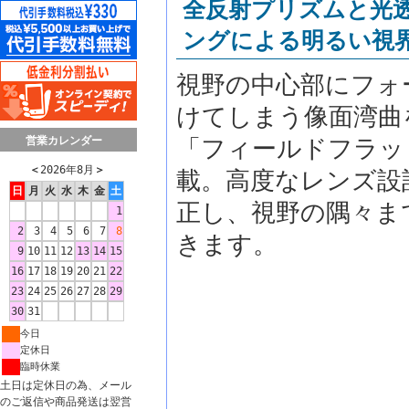
全反射プリズムと光
ングによる明るい視
視野の中心部にフォ
けてしまう像面湾曲
営業カレンダー
「フィールドフラッ
＜
2026年8月
＞
載。高度なレンズ設
日
月
火
水
木
金
土
正し、視野の隅々ま
1
2
3
4
5
6
7
8
きます。
9
10
11
12
13
14
15
16
17
18
19
20
21
22
23
24
25
26
27
28
29
30
31
今日
定休日
臨時休業
土日は定休日の為、メール
のご返信や商品発送は翌営