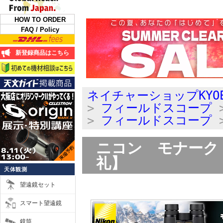
HOW TO ORDER
FAQ / Policy
新登録商品はこちら
ネイチャーショップKYO
>
フィールドスコープ
>
フィールドスコープ
ニコン モナーク 
礼】
天体観測
望遠鏡セット
スマート望遠鏡
鏡筒