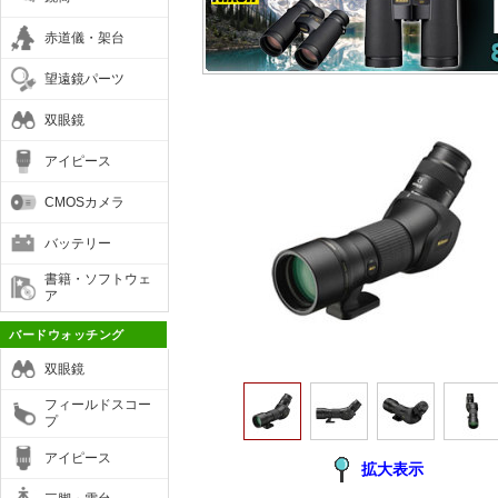
赤道儀・架台
望遠鏡パーツ
双眼鏡
アイピース
CMOSカメラ
バッテリー
書籍・ソフトウェ
ア
バードウォッチング
双眼鏡
フィールドスコー
プ
アイピース
拡大表示