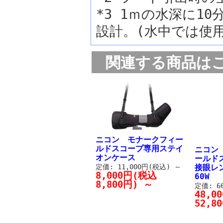
*3 1ｍの水深に1
設計。(水中では使
関連する商品は
ニコン モナークフィー
ルドスコープ専用ステイ
ニコン
オンケース
ールド
定価: 11,000円(税込)
～
接眼レン
8,000円(税込
60W
8,800円)
～
定価: 6
48,0
52,8