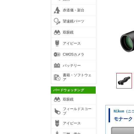
赤道儀・架台
望遠鏡パーツ
双眼鏡
アイピース
CMOSカメラ
バッテリー
書籍・ソフトウェ
ア
バードウォッチング
双眼鏡
フィールドスコー
Nikon（
プ
モナーク
アイピース