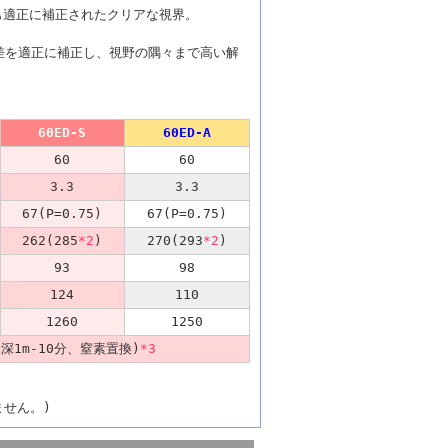
も適正に補正されたクリアな視界。
収差を適正に補正し、視野の隅々まで高い解
60ED-S
60ED-A
60
60
3.3
3.3
67(P=0.75)
67(P=0.75)
262(285
*2
)
270(293
*2
)
93
98
124
110
1260
1250
1m-10分、窒素置換)
*3
ません。)