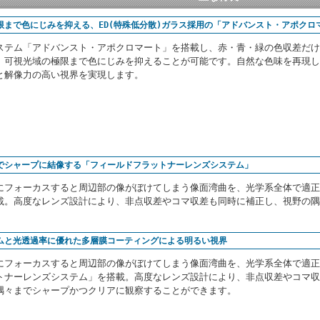
限まで色にじみを抑える、ED(特殊低分散)ガラス採用の「アドバンスト・アポクロ
ステム「アドバンスト・アポクロマート」を搭載し、赤・青・緑の色収差だけ
。可視光域の極限まで色にじみを抑えることが可能です。自然な色味を再現し
と解像力の高い視界を実現します。
でシャープに結像する「フィールドフラットナーレンズシステム」
にフォーカスすると周辺部の像がぼけてしまう像面湾曲を、光学系全体で適正
載。高度なレンズ設計により、非点収差やコマ収差も同時に補正し、視野の隅
ムと光透過率に優れた多層膜コーティングによる明るい視界
にフォーカスすると周辺部の像がぼけてしまう像面湾曲を、光学系全体で適正
トナーレンズシステム」を搭載。高度なレンズ設計により、非点収差やコマ収
隅々までシャープかつクリアに観察することができます。