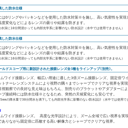
填した防水仕様
にはOリングやパッキンなどを使用した防水対策※を施し、高い気密性を実現
温度変化などによるレンズの曇りや結露を防ぎます。
の水深に10分間浸かっても内部光学系に影響のない防水設計（水中では使用できません）
填した防水仕様
にはOリングやパッキンなどを使用した防水対策※を施し、高い気密性を実現
温度変化などによるレンズの曇りや結露を防ぎます。
の水深に10分間浸かっても内部光学系に影響のない防水設計（水中では使用できません）
フィールドスコープ用に新設計された接眼レンズ全3種をラインアップ(別売)。
ームワイド接眼レンズ、幅広い用途に適した3倍ズーム接眼レンズ、固定倍ワ
ットナーレンズシステムにより視野の隅々までシャープでクリアな視界を実現
目視観察での良好な見え味はもちろん、別売りのブラケットやアダプターによ
ープ接続時には防水仕様※となるため、突然の天候変化にも安心です。
5mmの降水量で30分間水を滴下しても内部光学系に影響のない防水設計（水中では使用で
W
ームワイド接眼レンズ。 高度な光学設計によリ、ズーム全域で広い視界を実
でありながら固定倍に匹敵する高い解像力とシャープでクリアな視界。