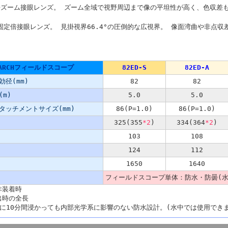
倍ズーム接眼レンズ。 ズーム全域で視野周辺まで像の平坦性が高く、色収差
の固定倍接眼レンズ。 見掛視界66.4°の圧倒的な広視界。 像面湾曲や非点
NARCHフィールドスコープ
82ED-S
82ED-A
径(mm)
82
82
m)
5.0
5.0
タッチメントサイズ(mm)
86(P=1.0)
86(P=1.0)
325(355
*2
)
334(364
*2
)
103
108
124
112
1650
1640
フィールドスコープ単体：防水・防曇(水深
非装着時
出時の全長
深に10分間浸かっても内部光学系に影響のない防水設計。(水中では使用でき