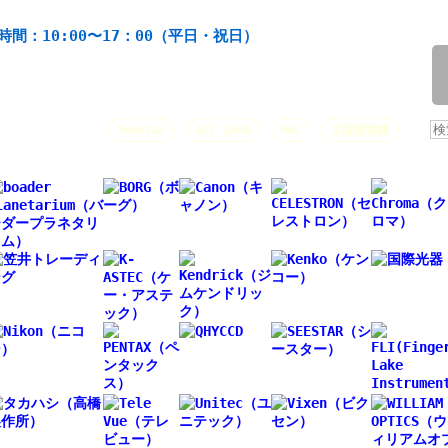
機材の製造・販売。協栄産業株式会社。昭和34年創業。
時間：10:00〜17：00（平日・祝日）
/
人気キーワード：
Seestar
ASI 2600
HAC
太陽望遠鏡