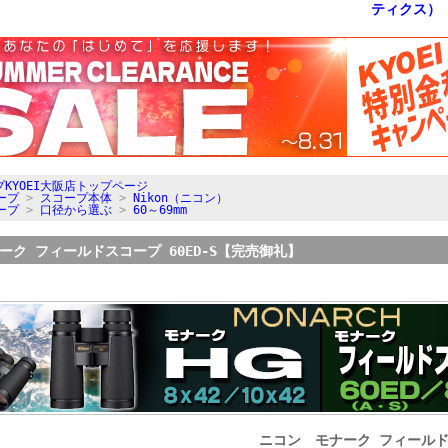
KYOEI大阪店トップページ
ープ
>
スコープ本体
>
Nikon（ニコン）
ープ
>
口径から選ぶ
>
60～69mm
ーク フィールドスコープ 60ED-S【完売御礼】
ニコン モナーク フィールドス