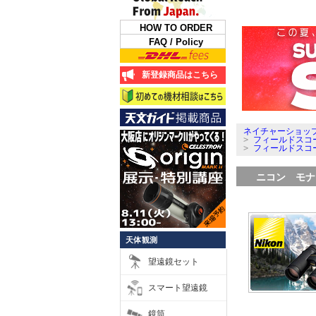
HOW TO ORDER
FAQ / Policy
新登録商品はこちら
ネイチャーショップ
>
フィールドスコ
>
フィールドスコ
ニコン モナ
天体観測
望遠鏡セット
スマート望遠鏡
鏡筒