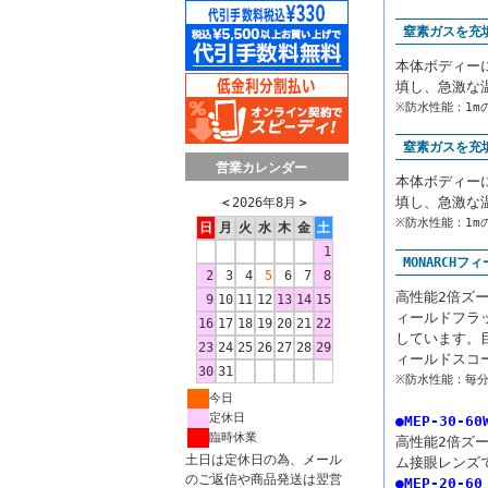
窒素ガスを充
本体ボディー
填し、急激な
※防水性能：1m
窒素ガスを充
営業カレンダー
本体ボディー
填し、急激な
＜
2026年8月
＞
※防水性能：1m
日
月
火
水
木
金
土
1
MONARCH
2
3
4
5
6
7
8
高性能2倍ズ
9
10
11
12
13
14
15
ィールドフラ
16
17
18
19
20
21
22
しています。
23
24
25
26
27
28
29
ィールドスコ
30
31
※防水性能：毎分
今日
定休日
●MEP-30-60
臨時休業
高性能2倍ズ
土日は定休日の為、メール
ム接眼レンズ
のご返信や商品発送は翌営
●MEP-20-60