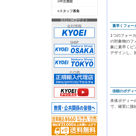
中古買取
スタッフ募集
当社のWEBサイト
素早くフォー
会社情報
1つのフォー
の対象物のフ
SHOP
象に素早くピ
デザインし、
その他
信頼のボディ
本体ボディー
で、確実に接