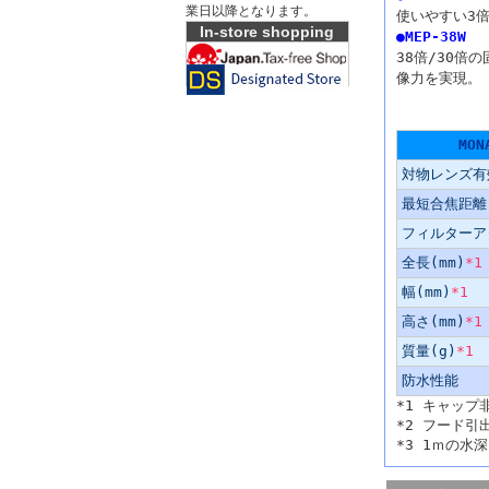
業日以降となります。
使いやすい3
In-store shopping
●MEP-38W
38倍/30倍
像力を実現。
主な仕様
MO
対物レンズ有効
最短合焦距離(
フィルターア
全長(mm)
*1
幅(mm)
*1
高さ(mm)
*1
質量(g)
*1
防水性能
*1 キャップ
*2 フード引
*3 1ｍの水