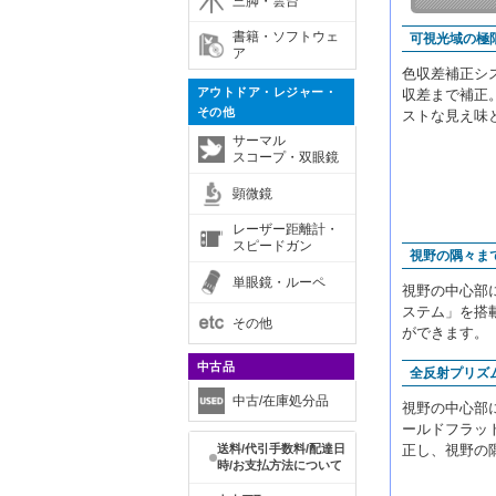
三脚・雲台
書籍・ソフトウェ
可視光域の極
ア
色収差補正シ
アウトドア・レジャー・
収差まで補正
その他
ストな見え味
サーマル
スコープ・双眼鏡
顕微鏡
レーザー距離計・
スピードガン
視野の隅々ま
単眼鏡・ルーペ
視野の中心部
ステム」を搭
その他
ができます。
中古品
全反射プリズ
中古/在庫処分品
視野の中心部
ールドフラッ
送料/代引手数料/配達日
正し、視野の
時/お支払方法について