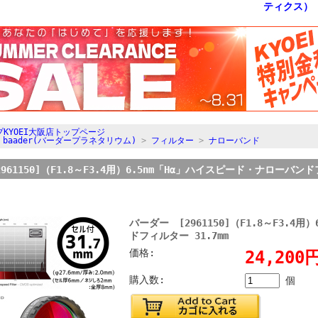
KYOEI大阪店トップページ
>
baader(バーダープラネタリウム)
>
フィルター
>
ナローバンド
961150]（F1.8～F3.4用）6.5nm「Hα」ハイスピード・ナローバンド
バーダー [2961150]（F1.8～F3.4
ドフィルター 31.7mm
価格:
24,20
購入数:
個