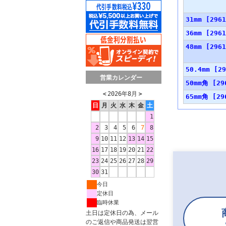
31mm [2961
36mm [2961
48mm [2961
50.4mm [29
営業カレンダー
50mm角 [29
＜
2026年8月
＞
65mm角 [29
日
月
火
水
木
金
土
1
2
3
4
5
6
7
8
9
10
11
12
13
14
15
16
17
18
19
20
21
22
23
24
25
26
27
28
29
30
31
今日
定休日
臨時休業
土日は定休日の為、メール
のご返信や商品発送は翌営