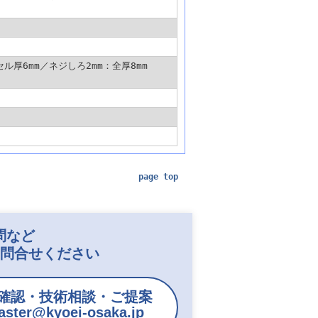
：セル厚6mm／ネジしろ2mm：全厚8mm
page top
問など
お問合せください
確認・技術相談・ご提案
ster@kyoei-osaka.jp