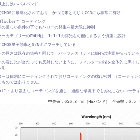
以上に狭いパスバンド
CMOSに最適化されており、かつ従来と同じくCCDにも非常に有効
-Blocker™ コーティング
系の厳しい条件の下でもハローの発生を最大限に抑制
ーカテゴリーのFWHMは、1:1:1の露光を可能にするよう慎重に設計
CMOS量子効率とS/N比にマッチしている
ーの厚さは既存の規格と同じで、パーフォカリティに細心の注意を払っている
ーの端に光が当たっても反射しないように、フィルターの端を全体的に黒くし
採用
ターは個別にコーティングされておりコーティングの端は密封 （コーティン
たものではありません。
Coat™：より強固なコーティングを施し、過酷な環境下でも劣化しないコーテ
中央値：656.3 nm（Hαバンド） 半値幅：6.5 