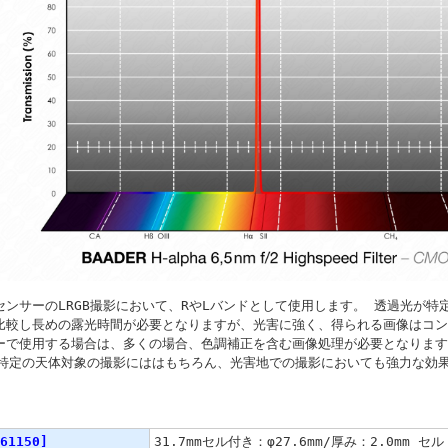
センサーのLRGB撮影において、RやLバンドとして使用します。 透過光が
比較し長めの露光時間が必要となりますが、光害に強く、得られる画像はコン
ーで使用する場合は、多くの場合、色調補正を含む画像処理が必要となります
る特定の天体対象の撮影にははもちろん、光害地での撮影においても強力な効
ション/主な仕様
61150]
31.7mmセル付き：φ27.6mm/厚み：2.0mm 