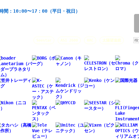
機材の製造・販売。協栄産業株式会社。昭和34年創業。
時間：10:00〜17：00（平日・祝日）
/
人気キーワード：
Seestar
ASI 2600
HAC
太陽望遠鏡