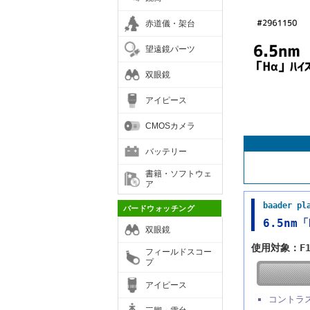
赤道儀・架台
望遠鏡パーツ
双眼鏡
アイピース
CMOSカメラ
バッテリー
書籍・ソフトウェ
ア
baader 
バードウォッチング
6.5n
双眼鏡
使用対象：F1
フィールドスコー
プ
アイピース
コントラ