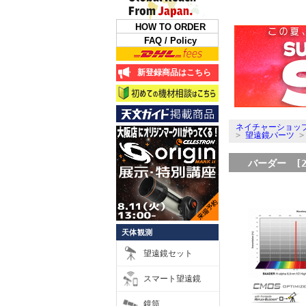
HOW TO ORDER
FAQ / Policy
新登録商品はこちら
ネイチャーショップ
>
望遠鏡パーツ
バーダー [2
天体観測
望遠鏡セット
スマート望遠鏡
鏡筒