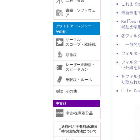
三脚・雲台
これまで
書籍・ソフトウェ
最新技術で
ア
Reflex
アウトドア・レジャー・
補助光学
その他
各フィルタ
サーマル
スコープ・双眼鏡
一般的な
フィルタ
顕微鏡
フィルタ
レーザー距離計・
い外縁を
スピードガン
各フィル
単眼鏡・ルーペ
り取られ
Life-
その他
中古品
中古/在庫処分品
送料/代引手数料/配達日
時/お支払方法について