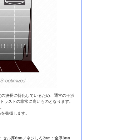
特定の波長に特化しているため、通常の干渉
トラストの非常に高いものとなります。
。
果を発揮します。
セル：セル厚6mm／ネジしろ2mm：全厚8mm