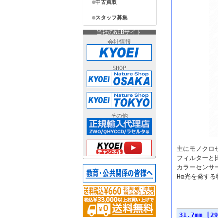
中古買取
スタッフ募集
当社のWEBサイト
会社情報
SHOP
その他
主にモノクロ
フィルターと
カラーセンサ
Hα光を発す
バリエー
31.7mm [29