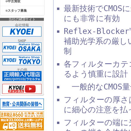
中古買取
最新技術でCMOS
スタッフ募集
にも非常に有効
当社のWEBサイト
会社情報
Reflex-Bloc
補助光学系の厳し
SHOP
制
各フィルターカテゴ
その他
るよう慎重に設計
一般的なCMOS量
フィルターの厚さ
に細心の注意を払
フィルターの端に