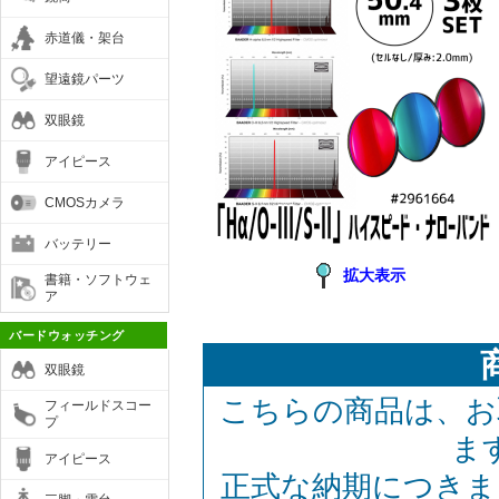
赤道儀・架台
望遠鏡パーツ
双眼鏡
アイピース
CMOSカメラ
バッテリー
拡大表示
書籍・ソフトウェ
ア
バードウォッチング
双眼鏡
こちらの商品は、お
フィールドスコー
プ
ま
アイピース
正式な納期につきま