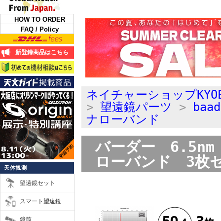
HOW TO ORDER
FAQ / Policy
新登録商品はこちら
ネイチャーショップKYO
>
望遠鏡パーツ
>
ba
ナローバンド
バーダー 6.5nm
ローバンド 3枚セ
天体観測
望遠鏡セット
スマート望遠鏡
鏡筒