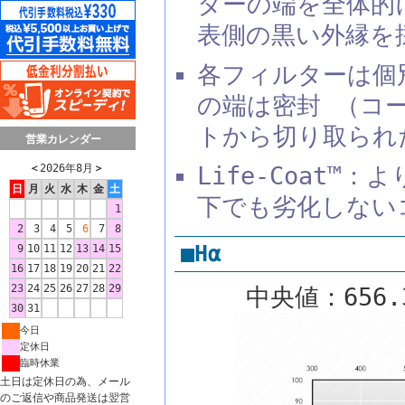
ターの端を全体的
表側の黒い外縁を
各フィルターは個
の端は密封 （コ
トから切り取られ
営業カレンダー
＜
2026年8月
＞
Life-Coat
日
月
火
水
木
金
土
下でも劣化しない
1
2
3
4
5
6
7
8
■Hα
9
10
11
12
13
14
15
16
17
18
19
20
21
22
23
24
25
26
27
28
29
中央値：656.
30
31
今日
定休日
臨時休業
土日は定休日の為、メール
のご返信や商品発送は翌営