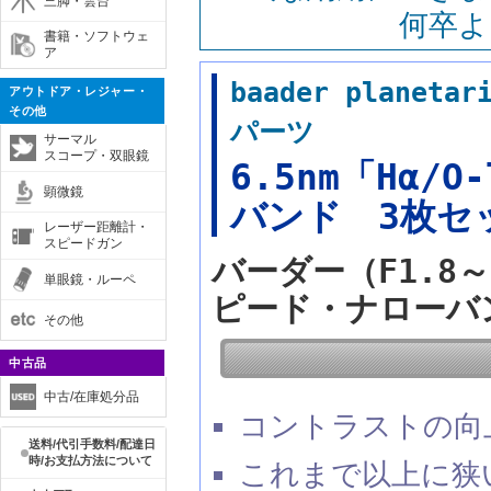
三脚・雲台
何卒よ
書籍・ソフトウェ
ア
baader plan
アウトドア・レジャー・
その他
パーツ
サーマル
スコープ・双眼鏡
6.5nm「Hα/
顕微鏡
バンド 3枚セ
レーザー距離計・
スピードガン
バーダー（F1.8～F
単眼鏡・ルーペ
ピード・ナローバ
その他
中古品
中古/在庫処分品
コントラストの向
送料/代引手数料/配達日
時/お支払方法について
これまで以上に狭