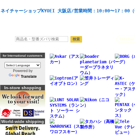
天体望遠鏡や本格双眼鏡、 天体観測・バードウオッチング機材の製造・販売。協栄産業株式会社。
ネイチャーショップKYOEI 大阪店/営業時間：10:00〜17：00
人気キーワード：
Seestar
for International customers
Powered by
Translate
In-store shopping
World-wide shipping