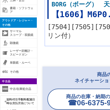
三脚・雲台
BORG（ボーグ） 天
書籍・ソフトウェ
【1606】M6P0.
ア
アウトドア・レジャー・
[7504][7505]
その他
サーマル
リン付）
スコープ・双眼鏡
顕微鏡
レーザー距離計・
スピードガン
単眼鏡・ルーペ
その他
商品
ネイチャーショ
中古品
中古/在庫処分品
商品の在庫・納期
送料/代引手数料/配達日
☎︎06-6375-
時/お支払方法について