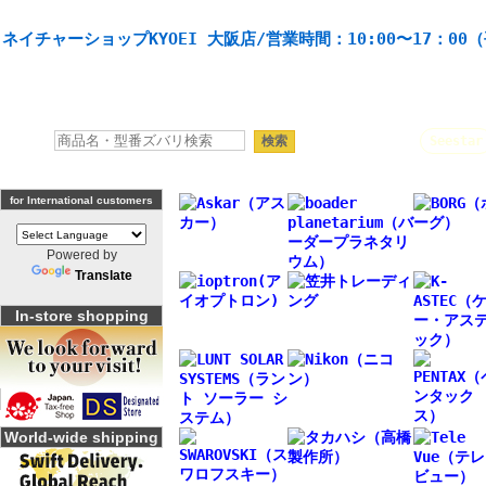
天体望遠鏡や本格双眼鏡、 天体観測・バードウオッチング機材の製造・販売。協栄産業株式会社。
ネイチャーショップKYOEI 大阪店/営業時間：10:00〜17：00
人気キーワード：
Seestar
for International customers
Powered by
Translate
In-store shopping
World-wide shipping