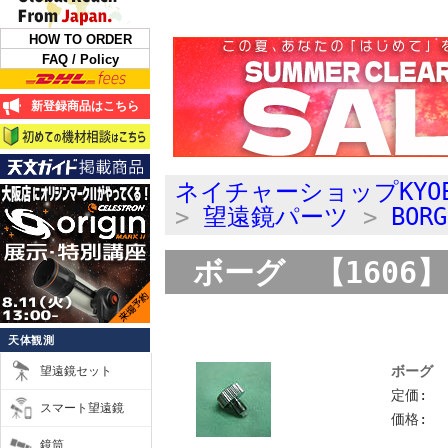
HOW TO ORDER
FAQ / Policy
新登録商品はこちら
ネイチャーショップKYO
>
望遠鏡パーツ
>
BOR
ボーグ 【1606】M
天体観測
ボーグ 【
望遠鏡セット
定価:
スマート望遠鏡
価格:
鏡筒