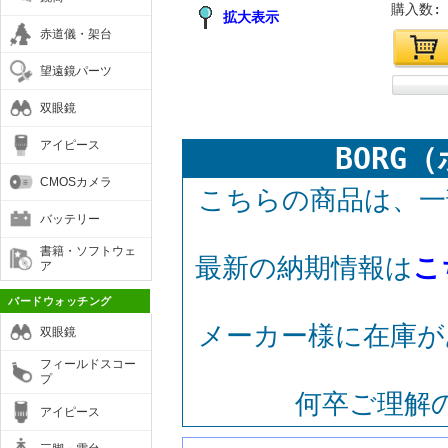
購入数:
拡大表示
赤道儀・架台
望遠鏡パーツ
双眼鏡
アイピース
BORG
CMOSカメラ
こちらの商品は、一
バッテリー
書籍・ソフトウェ
最新の納期情報は
こ
ア
バードウォッチング
メーカー様に在庫が
双眼鏡
フィールドスコー
プ
何卒ご理解
アイピース