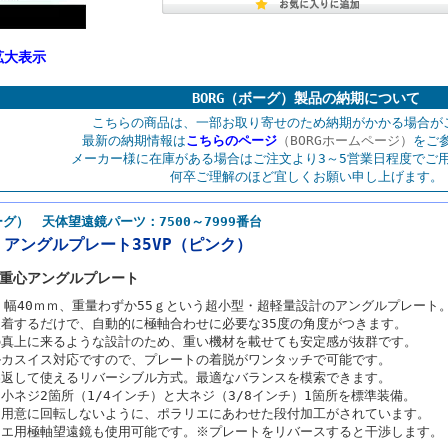
拡大表示
BORG（ボーグ）製品の納期について
こちらの商品は、一部お取り寄せのため納期がかかる場合が
最新の納期情報は
こちらのページ
（BORGホームページ）
をご
メーカー様に在庫がある場合はご注文より3～5営業日程度でご
何卒ご理解のほど宜しくお願い申し上げます。
ーグ） 天体望遠鏡パーツ：7500～7999番台
7】アングルプレート35VP（ピンク）
低重心アングルプレート
、幅40ｍｍ、重量わずか55ｇという超小型・超軽量設計のアングルプレート
装着するだけで、自動的に極軸合わせに必要な35度の角度がつきます。
の真上に来るような設計のため、重い機材を載せても安定感が抜群です。
ルカスイス対応ですので、プレートの着脱がワンタッチで可能です。
裏返して使えるリバーシブル方式。最適なバランスを模索できます。
小ネジ2箇所（1/4インチ）と大ネジ（3/8インチ）1箇所を標準装備。
不用意に回転しないように、ポラリエにあわせた段付加工がされています。
リエ用極軸望遠鏡も使用可能です。※プレートをリバースすると干渉します。