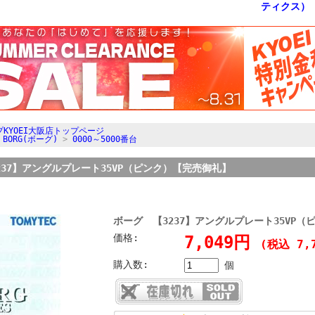
KYOEI大阪店トップページ
>
BORG(ボーグ)
>
0000～5000番台
237】アングルプレート35VP（ピンク）【完売御礼】
ボーグ 【3237】アングルプレート35VP
価格:
7,049円
(税込 7,
購入数:
個