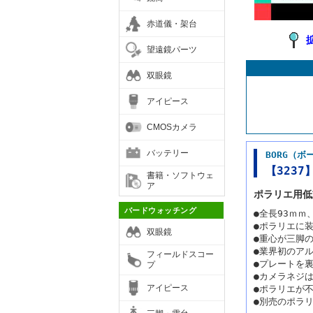
赤道儀・架台
望遠鏡パーツ
双眼鏡
アイピース
CMOSカメラ
バッテリー
BORG（ボ
【323
書籍・ソフトウェ
ア
ポラリエ用
バードウォッチング
●全長93ｍｍ
●ポラリエに
双眼鏡
●重心が三脚
●業界初のア
フィールドスコー
●プレートを
プ
●カメラネジは
アイピース
●ポラリエが
●別売のポラ