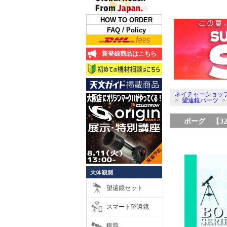
HOW TO ORDER
FAQ / Policy
新登録商品はこちら
ネイチャーショップ
>
望遠鏡パーツ
ボーグ 【3
天体観測
望遠鏡セット
スマート望遠鏡
鏡筒