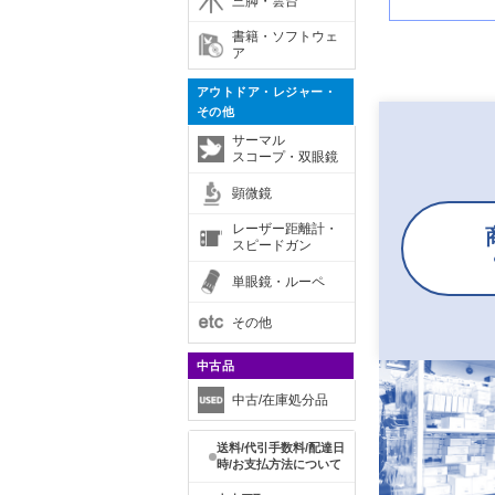
三脚・雲台
書籍・ソフトウェ
ア
アウトドア・レジャー・
その他
サーマル
スコープ・双眼鏡
顕微鏡
レーザー距離計・
スピードガン
単眼鏡・ルーペ
その他
中古品
中古/在庫処分品
送料/代引手数料/配達日
時/お支払方法について