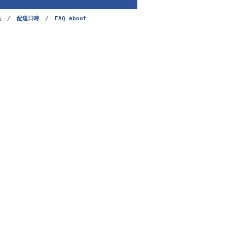
法
/
配達日時
/
FAQ about