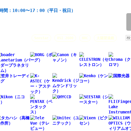
機材の製造・販売。協栄産業株式会社。昭和34年創業。
時間：10:00〜17：00（平日・祝日）
/
人気キーワード：
Seestar
ASI 2600
HAC
太陽望遠鏡