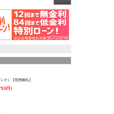
（ピンク）【完売御礼】
753円)