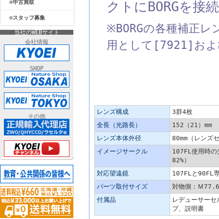
中古買取
クトにBORGを
スタッフ募集
※BORGの各種補正
当社のWEBサイト
会社情報
用として[7921]お
SHOP
主な仕様
レンズ構成
3群4枚
その他
全長（光路長）
152（21）mm
レンズ本体外径
80mm（レンズセ
イメージサークル
107FL使用時の
82%）
対応望遠鏡
107FLと90
パーツ取付サイズ
対物側：Ｍ77.6
付属品
レデューサーセ
プ、説明書