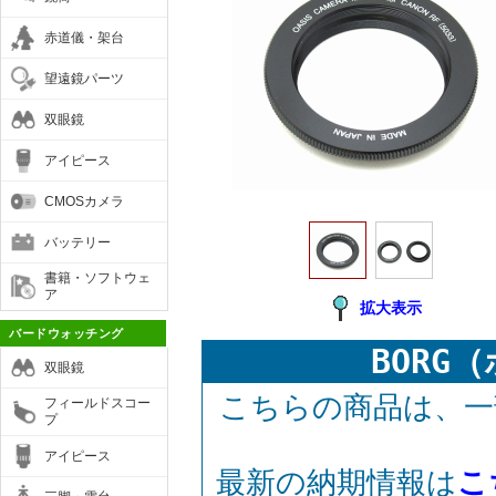
赤道儀・架台
望遠鏡パーツ
双眼鏡
アイピース
CMOSカメラ
バッテリー
書籍・ソフトウェ
ア
拡大表示
バードウォッチング
BORG
双眼鏡
こちらの商品は、一
フィールドスコー
プ
アイピース
最新の納期情報は
こ