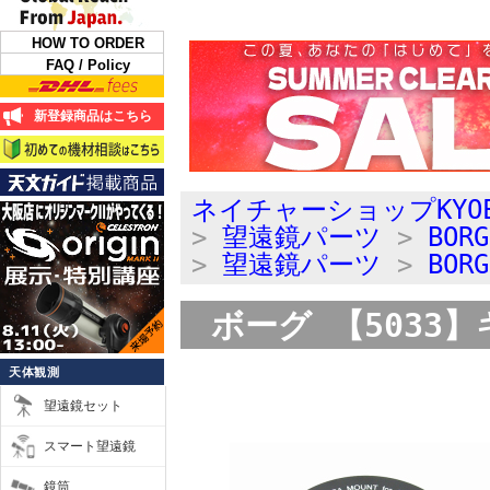
HOW TO ORDER
FAQ / Policy
新登録商品はこちら
ネイチャーショップKYO
>
望遠鏡パーツ
>
BOR
>
望遠鏡パーツ
>
BOR
ボーグ 【5033】
天体観測
望遠鏡セット
スマート望遠鏡
鏡筒