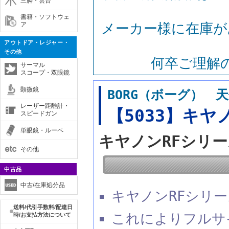
三脚・雲台
書籍・ソフトウェ
メーカー様に在庫が
ア
アウトドア・レジャー・
その他
何卒ご理解
サーマル
スコープ・双眼鏡
顕微鏡
BORG（ボーグ） 天
レーザー距離計・
【5033】キヤ
スピードガン
単眼鏡・ルーペ
キヤノンRFシリ
その他
中古品
中古/在庫処分品
キヤノンRFシリ
送料/代引手数料/配達日
これによりフルサ
時/お支払方法について