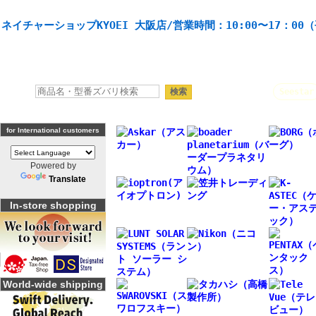
天体望遠鏡や本格双眼鏡、 天体観測・バードウオッチング機材の製造・販売。協栄産業株式会社。
ネイチャーショップKYOEI 大阪店/営業時間：10:00〜17：00
人気キーワード：
Seestar
for International customers
Powered by
Translate
In-store shopping
World-wide shipping