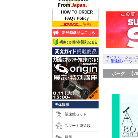
HOW TO ORDER
FAQ / Policy
新登録商品はこちら
ネイチャーショップ
>
望遠鏡パーツ
ボーグ 【7
天体観測
望遠鏡セット
スマート望遠鏡
鏡筒