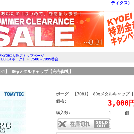
KYOEI大阪店トップページ
>
BORG(ボーグ)
>
7500～7999番台
081】 80φメタルキャップ【完売御礼】
ボーグ 【7081】 80φメタルキャップ
価格:
3,00
購入数:
個