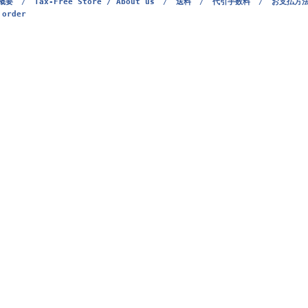
概要
/
Tax-Free Store / About us
/
送料
/
代引手数料
/
お支払方
 order