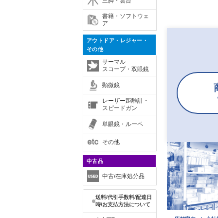
三脚・雲台
書籍・ソフトウェ
ア
アウトドア・レジャー・
その他
サーマル
スコープ・双眼鏡
顕微鏡
レーザー距離計・
スピードガン
単眼鏡・ルーペ
その他
中古品
中古/在庫処分品
送料/代引手数料/配達日
時/お支払方法について