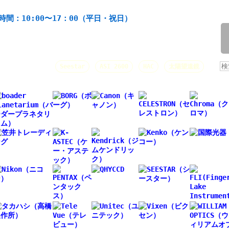
機材の製造・販売。協栄産業株式会社。昭和34年創業。
時間：10:00〜17：00（平日・祝日）
/
人気キーワード：
Seestar
ASI 2600
HAC
太陽望遠鏡