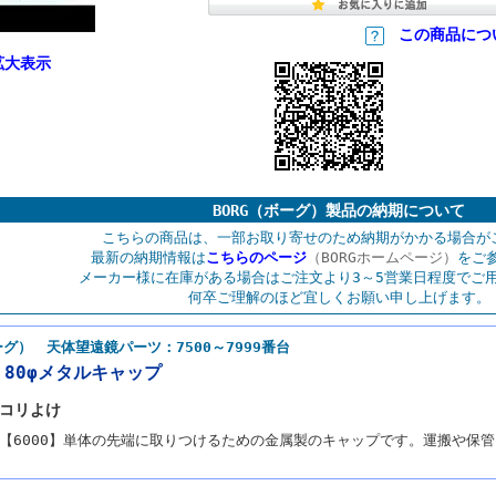
この商品につ
拡大表示
BORG（ボーグ）製品の納期について
こちらの商品は、一部お取り寄せのため納期がかかる場合が
最新の納期情報は
こちらのページ
（BORGホームページ）
をご
メーカー様に在庫がある場合はご注文より3～5営業日程度でご
何卒ご理解のほど宜しくお願い申し上げます。
ーグ） 天体望遠鏡パーツ：7500～7999番台
】80φメタルキャップ
ホコリよけ
鏡筒【6000】単体の先端に取りつけるための金属製のキャップです。運搬や保