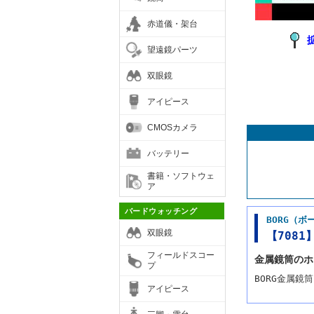
赤道儀・架台
望遠鏡パーツ
双眼鏡
アイピース
CMOSカメラ
バッテリー
書籍・ソフトウェ
ア
バードウォッチング
BORG（ボ
双眼鏡
【7081
フィールドスコー
金属鏡筒の
プ
BORG金属
アイピース