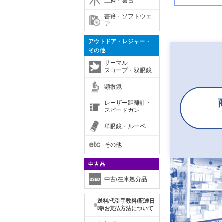
三脚・雲台
書籍・ソフトウェ
ア
アウトドア・レジャー・
その他
サーマル
スコープ・双眼鏡
顕微鏡
レーザー距離計・
スピードガン
単眼鏡・ルーペ
その他
中古品
中古/在庫処分品
送料/代引手数料/配達日
時/お支払方法について