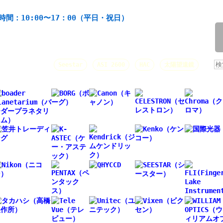
機材の製造・販売。協栄産業株式会社。昭和34年創業。
時間：10:00〜17：00（平日・祝日）
/
人気キーワード：
Seestar
ASI 2600
HAC
太陽望遠鏡