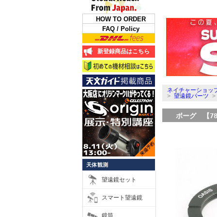
HOW TO ORDER
FAQ / Policy
新登録商品はこちら
ネイチャーショップ
>
望遠鏡パーツ
ボーグ 【784
天体観測
望遠鏡セット
スマート望遠鏡
鏡筒