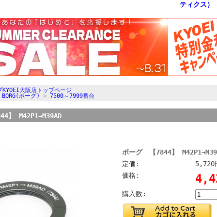
KYOEI大阪店トップページ
>
BORG(ボーグ)
>
7500～7999番台
4】 M42P1→M39AD
ボーグ 【7844】 M42P1→M39
定価:
5,72
価格:
4,
購入数: