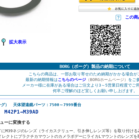
この商
拡大表示
BORG（ボーグ）製品の納期について
こちらの商品は、一部お取り寄せのため納期がかかる場合が
最新の納期情報は
こちらのページ
（BORGホームページ）
をご
メーカー様に在庫がある場合はご注文より3～5営業日程度でご
何卒ご理解のほど宜しくお願い申し上げます。
ーグ） 天体望遠鏡パーツ：7500～7999番台
 M42P1→M39AD
ューに変換する
イドにM39ネジのレンズ（ライカスクリュー、引き伸しレンズ等）を取り付ける
イレクトにプラクチカマウントのカメラボデーにライカLマウントのレンズを