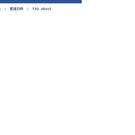
法
/
配達日時
/
FAQ about