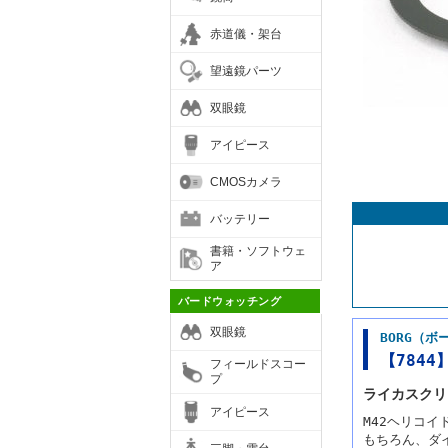
赤道儀・架台
望遠鏡パーツ
双眼鏡
アイピース
CMOSカメラ
バッテリー
書籍・ソフトウェ
ア
バードウォッチング
双眼鏡
BORG（ボ
【7844】
フィールドスコー
プ
ライカスクリ
アイピース
M42ヘリコ
もちろん、ダ