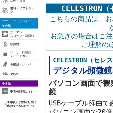
三脚・雲台
CELESTR
書籍・ソフトウェ
ア
こちらの商品は、お
アウトドア・レジャー・
その他
サーマル
お急ぎの場合はご注
スコープ・双眼鏡
ご理解の
顕微鏡
レーザー距離計・
スピードガン
CELESTRON（セ
単眼鏡・ルーペ
デジタル顕微鏡 
その他
パソコン画面で観
中古品
鏡
中古/在庫処分品
USBケーブル経由
送料/代引手数料/配達日
時/お支払方法について
パソコン画面で20