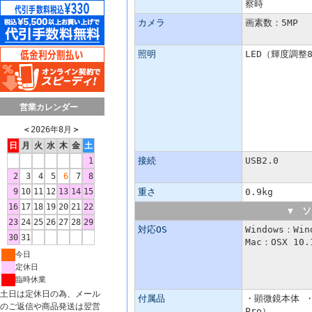
察時
カメラ
画素数：5MP
照明
LED（輝度調整
営業カレンダー
＜
2026年8月
＞
日
月
火
水
木
金
土
接続
USB2.0
1
2
3
4
5
6
7
8
9
10
11
12
13
14
15
重さ
0.9kg
16
17
18
19
20
21
22
▼ ソ
23
24
25
26
27
28
29
対応OS
Windows：Win
30
31
Mac：OSX 10.
今日
定休日
臨時休業
土日は定休日の為、メール
付属品
・顕微鏡本体 ・ス
のご返信や商品発送は翌営
Pro）