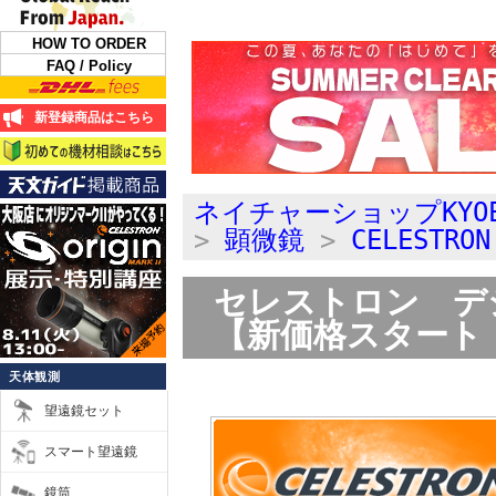
HOW TO ORDER
FAQ / Policy
新登録商品はこちら
ネイチャーショップKYO
>
顕微鏡
>
CELESTR
セレストロン デジ
【新価格スタート
天体観測
望遠鏡セット
スマート望遠鏡
鏡筒