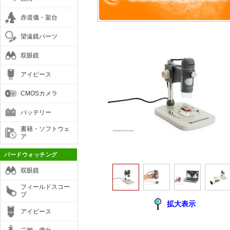
赤道儀・架台
望遠鏡パーツ
双眼鏡
アイピース
CMOSカメラ
バッテリー
書籍・ソフトウェ
ア
バードウォッチング
双眼鏡
フィールドスコー
プ
拡大表示
アイピース