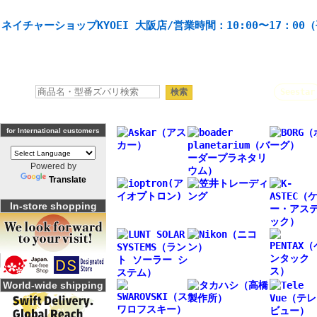
天体望遠鏡や本格双眼鏡、 天体観測・バードウオッチング機材の製造・販売。協栄産業株式会社。
ネイチャーショップKYOEI 大阪店/営業時間：10:00〜17：00
人気キーワード：
Seestar
for International customers
Powered by
Translate
In-store shopping
World-wide shipping