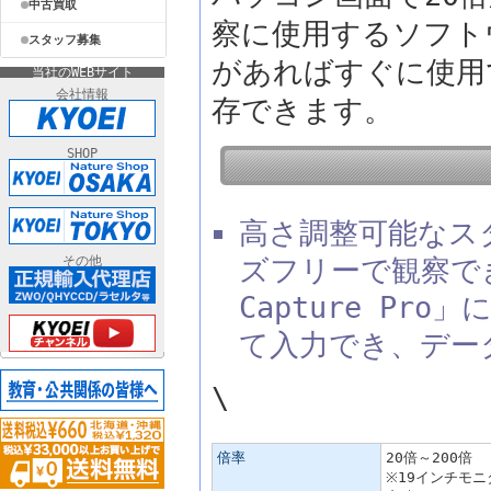
中古買取
察に使用するソフト
スタッフ募集
があればすぐに使用
当社のWEBサイト
会社情報
存できます。
SHOP
高さ調整可能なス
その他
ズフリーで観察でき
Capture P
て入力でき、デー
\
主な仕様
倍率
20倍～200倍
※19インチモ