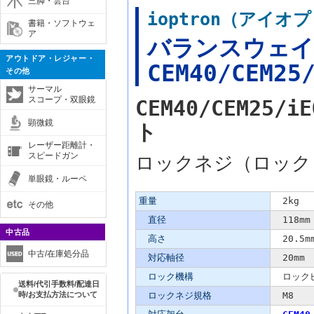
三脚・雲台
ioptron（アイ
書籍・ソフトウェ
ア
バランスウェイト
アウトドア・レジャー・
CEM40/CEM25
その他
サーマル
スコープ・双眼鏡
CEM40/CEM25
顕微鏡
ト
レーザー距離計・
スピードガン
ロックネジ（ロック
単眼鏡・ルーペ
主な仕様
重量
2kg
その他
直径
118mm
中古品
高さ
20.5m
中古/在庫処分品
対応軸径
20mm
ロック機構
ロック
送料/代引手数料/配達日
時/お支払方法について
ロックネジ規格
M8