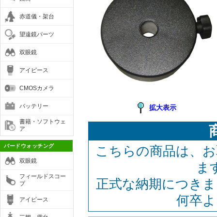
赤道儀・架台
望遠鏡パーツ
双眼鏡
アイピース
CMOSカメラ
バッテリー
拡大表示
書籍・ソフトウェ
ア
バードウォッチング
こちらの商品は、お
双眼鏡
ま
フィールドスコー
正式な納期につきま
プ
何卒よ
アイピース