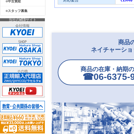
対応架台
CEM40
中古買取
スタッフ募集
当社のWEBサイト
会社情報
商品
SHOP
ネイチャーショ
商品の在庫・納期
その他
☎︎06-6375-