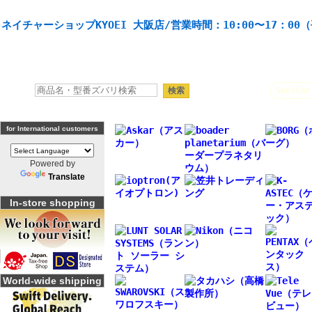
天体望遠鏡や本格双眼鏡、 天体観測・バードウオッチング機材の製造・販売。協栄産業株式会社。
ネイチャーショップKYOEI 大阪店/営業時間：10:00〜17：00
人気キーワード：
Seestar
for International customers
Powered by
Translate
In-store shopping
World-wide shipping