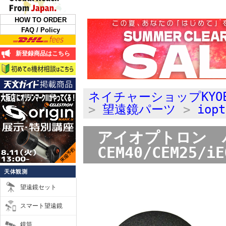
HOW TO ORDER
FAQ / Policy
新登録商品はこちら
ネイチャーショップKYO
>
望遠鏡パーツ
>
iop
アイオプトロン バ
CEM40/CEM25/i
天体観測
望遠鏡セット
スマート望遠鏡
鏡筒