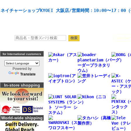
天体望遠鏡や本格双眼鏡、 天体観測・バードウオッチング機材の製造・販売。協栄産業株式会社。
ネイチャーショップKYOEI 大阪店/営業時間：10:00〜17：00
人気キーワード：
Seestar
for International customers
Powered by
Translate
In-store shopping
World-wide shipping