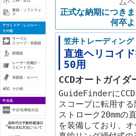
ムペ
三脚・雲台
正式な納期につきま
書籍・ソフトウェ
ア
何卒よ
アウトドア・レジャー・
その他
サーマル
笠井トレーディング
スコープ・双眼鏡
直進ヘリコイド接
顕微鏡
50用
レーザー距離計・
スピードガン
CCDオートガイダ
単眼鏡・ルーペ
その他
GuideFinder
中古品
スコープに転用する
中古/在庫処分品
ストローク20mm
を装備しており、オ
送料/代引手数料/配達日
時/お支払方法について
真鍮リング締付式の3