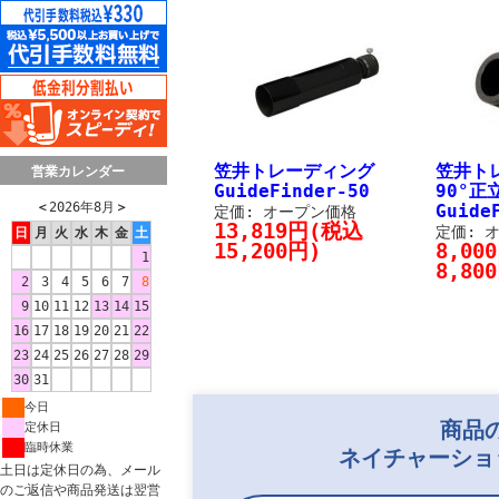
笠井トレーディング
笠井ト
営業カレンダー
GuideFinder-50
90°
＜
2026年8月
＞
Guide
定価: オープン価格
13,819円(税込
定価: 
日
月
火
水
木
金
土
15,200円)
8,00
1
8,80
2
3
4
5
6
7
8
9
10
11
12
13
14
15
16
17
18
19
20
21
22
23
24
25
26
27
28
29
30
31
今日
商品
定休日
臨時休業
ネイチャーショ
土日は定休日の為、メール
のご返信や商品発送は翌営