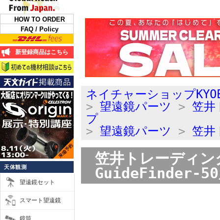
HOW TO ORDER
FAQ / Policy
新登録商品はこちら
ネイチャーショップKYO
>
望遠鏡パーツ
>
笠井
プ
>
望遠鏡パーツ
>
笠井
笠井トレーディン
天体観測
GuideFinder-5
望遠鏡セット
スマート望遠鏡
鏡筒