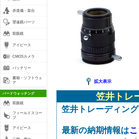
赤道儀・架台
望遠鏡パーツ
双眼鏡
アイピース
CMOSカメラ
バッテリー
書籍・ソフトウェ
拡大表示
ア
笠井トレ
バードウォッチング
双眼鏡
笠井トレーディング
フィールドスコー
プ
最新の納期情報は
こ
アイピース