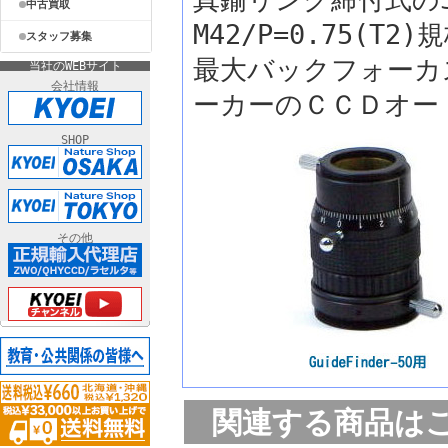
中古買取
M42/P=0.75(T
スタッフ募集
最大バックフォーカ
当社のWEBサイト
会社情報
ーカーのＣＣＤオー
SHOP
その他
関連する商品は