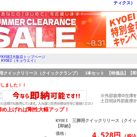
KYOEI大阪店トップページ
>
KYOEI（キョウエイ）
三脚用クイックリリース（クイッククランプ） 3本セット 【特価品】【
荷しました！！
締め上げれば剛性大幅アップ！
KYOEI 三脚用クイックリリース（クイ
【即納】
価格:
4,528円
(税込 