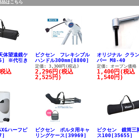
商品はこちら
天体望遠鏡ケ
ビクセン フレキシブル
オリジナル クラ
35] ※代引き
ハンドル300mm[8800]
バー M8-40
定価: 3,300円(税込)
定価: オープン価格
(税込
2,296円(税込
1,400円(税込
2,525円)
1,540円)
SXGハーフピ
ビクセン ポルタ用キャ
ビクセン 鏡筒三
7]
リングケース[39969]
ス100[35655]