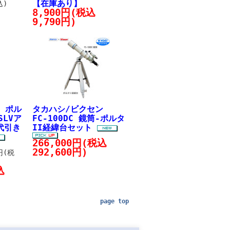
【在庫あり】
込)
8,900円(税込
9,790円)
ル ポル
タカハシ/ビクセン
SLVア
FC-100DC 鏡筒-ポルタ
代引き
II経緯台セット
266,000円(税込
292,600円)
円(税
込
page top