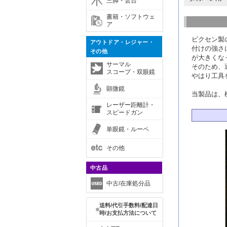
三脚・雲台
書籍・ソフトウェ
ア
ビクセン製
アウトドア・レジャー・
付けの強さ
その他
が大きくな
サーマル
そのため、
スコープ・双眼鏡
やはり工具
顕微鏡
当製品は、
レーザー距離計・
スピードガン
単眼鏡・ルーペ
その他
中古品
中古/在庫処分品
送料/代引手数料/配達日
時/お支払方法について