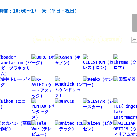
機材の製造・販売。協栄産業株式会社。昭和34年創業。
時間：10:00〜17：00（平日・祝日）
/
人気キーワード：
Seestar
ASI 2600
HAC
太陽望遠鏡