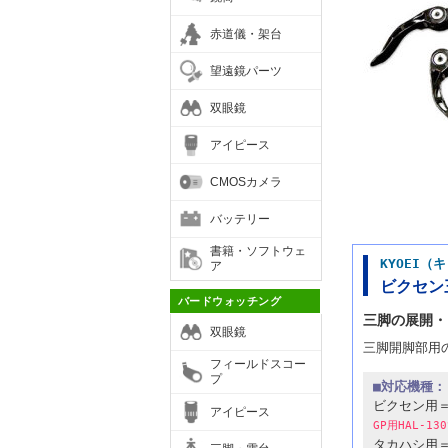
赤道儀・架台
望遠鏡パーツ
双眼鏡
アイピース
CMOSカメラ
バッテリー
書籍・ソフトウェ
KYOEI
ア
ビクセン
バードウォッチング
三脚の展開・
双眼鏡
三脚開脚部用
フィールドスコー
プ
■対応機種：
ビクセン用＝ポ
アイピース
GP用HAL-
タカハシ用＝F