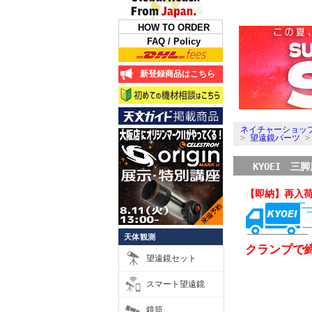
HOW TO ORDER
FAQ / Policy
新登録商品はこちら
ネイチャーショップ
>
望遠鏡パーツ
KYOEI 
【即納】再入
天体観測
クランプで
望遠鏡セット
スマート望遠鏡
鏡筒