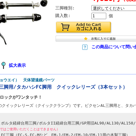
三脚種別:
購入数:
個
この商品について問い
拡大表示
（キョウエイ） 天体望遠鏡パーツ
三脚用/タカハシFC脚用 クイックレリーズ（3本セット）
ロックがワンタッチ！
のクイックレリーズ（クイッククランプ）です。ビクセンAL三脚用と、タカハ
ルタ経緯台用三脚/ポルタII経緯台用三脚/GP用旧AL90/AL130/AL150/
130ではご使用いただくことはできません）
C三脚（FC-S,FC-Mなど、EM-1/EM-2/EM-10/EM-11用の木製三脚）