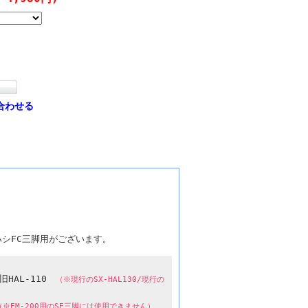
合わせる
シFC三脚用がございます。
旧HAL-110
（※現行のSX-HAL130/現行の
（※EM-200用のSE三脚には使用できません）