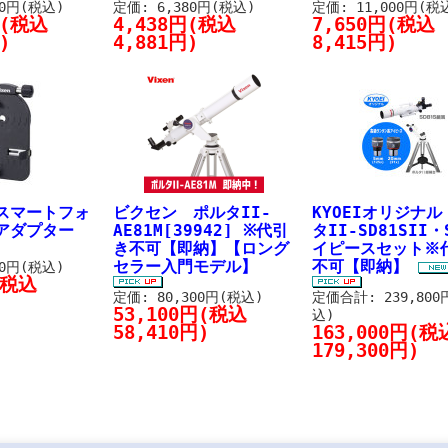
00円(税込)
定価: 6,380円(税込)
定価: 11,000円(税
円(税込
4,438円(税込
7,650円(税込
)
4,881円)
8,415円)
スマートフォ
ビクセン ポルタII-
KYOEIオリジナ
アダプター
AE81M[39942] ※代引
タII-SD81SII・
き不可【即納】【ロング
イピースセット※
セラー入門モデル】
不可【即納】
00円(税込)
(税込
定価: 80,300円(税込)
定価合計: 239,800
53,100円(税込
込)
58,410円)
163,000円(税
179,300円)