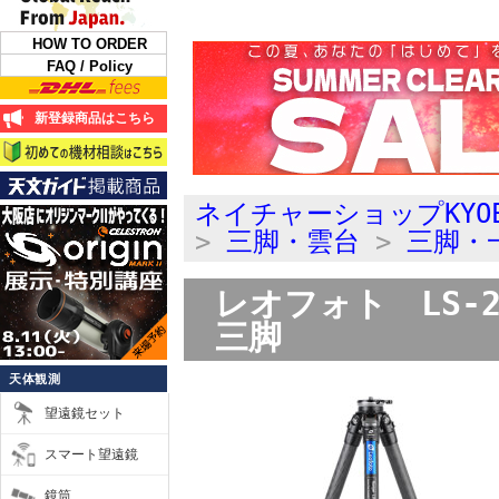
HOW TO ORDER
FAQ / Policy
新登録商品はこちら
ネイチャーショップKYO
>
三脚・雲台
>
三脚・
レオフォト LS-
三脚
天体観測
望遠鏡セット
スマート望遠鏡
鏡筒