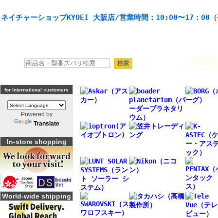
天体望遠鏡や本格双眼鏡、 天体観測・バードウオッチング機材の製造・販売。協栄産業株式会社。
ネイチャーショップKYOEI 大阪店/営業時間：10:00〜17：00
人気キーワード：
Seestar
for International customers
Powered by
Translate
In-store shopping
World-wide shipping