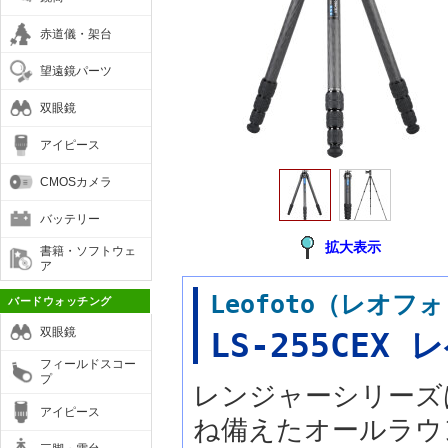
赤道儀・架台
望遠鏡パーツ
双眼鏡
アイピース
CMOSカメラ
バッテリー
拡大表示
書籍・ソフトウェ
ア
Leofoto（レオ
バードウォッチング
双眼鏡
LS-255CE
フィールドスコー
プ
レンジャーシリーズ
アイピース
ね備えたオールラウ