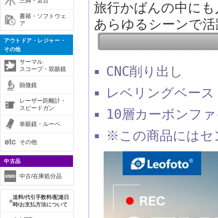
三脚・雲台
旅行かばんの中にも
書籍・ソフトウェ
あらゆるシーンで活
ア
アウトドア・レジャー・
その他
サーマル
CNC削り出し
スコープ・双眼鏡
顕微鏡
レベリングベース
レーザー距離計・
スピードガン
10層カーボンフ
単眼鏡・ルーペ
※この商品にはセ
その他
中古品
中古/在庫処分品
送料/代引手数料/配達日
時/お支払方法について