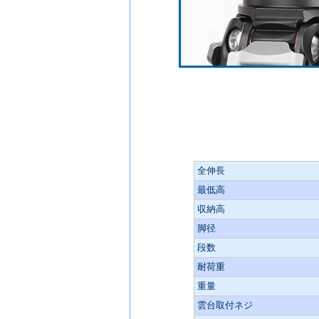
-主な仕様-
全伸長
最低高
収納高
脚径
段数
耐荷重
重量
雲台取付ネジ