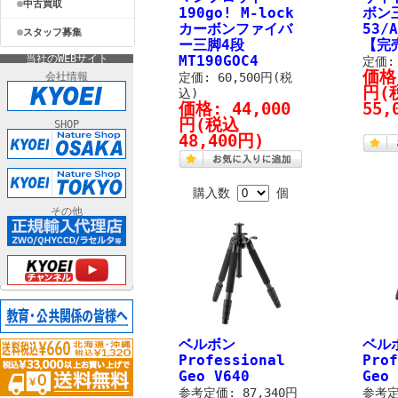
中古買取
190go! M-lock
ボン三
カーボンファイバ
53/
スタッフ募集
ー三脚4段
【完
当社のWEBサイト
MT190GOC4
定価:
価格
会社情報
定価: 60,500円(税
円
(
込)
価格:
44,000
55,
円
(税込
SHOP
48,400円)
購入数
個
その他
ベルボン
ベル
Professional
Prof
Geo V640
Geo 
参考定価: 87,340円
参考定