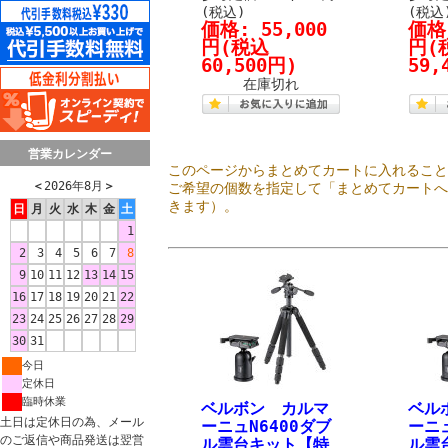
(税込)
(税込
価格:
55,000
価格
円
(税込
円
(
60,500円)
59,
在庫切れ
営業カレンダー
このページからまとめてカートに入れるこ
＜
2026年8月
＞
ご希望の個数を指定して「まとめてカート
きます）。
日
月
火
水
木
金
土
1
2
3
4
5
6
7
8
9
10
11
12
13
14
15
16
17
18
19
20
21
22
23
24
25
26
27
28
29
30
31
今日
定休日
臨時休業
ベルボン カルマ
ベル
土日は定休日の為、メール
ーニュN6400ダブ
ーニュ
のご返信や商品発送は翌営
ル雲台キット【特
ル雲