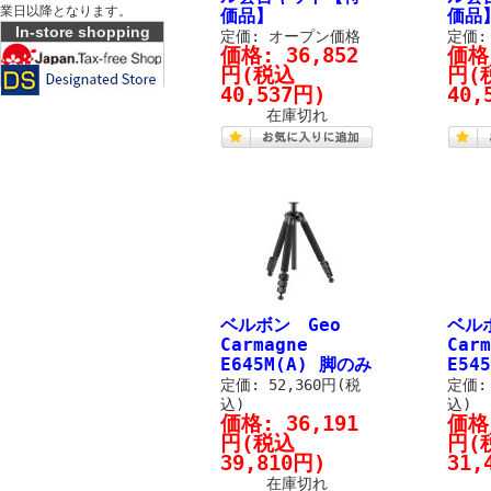
業日以降となります。
価品】
価品
In-store shopping
定価: オープン価格
定価:
価格:
36,852
価格
円
(税込
円
(
40,537円)
40,
在庫切れ
ベルボン Geo
ベル
Carmagne
Carm
E645M(A) 脚のみ
E54
定価: 52,360円(税
定価: 
込)
込)
価格:
36,191
価格
円
(税込
円
(
39,810円)
31,
在庫切れ