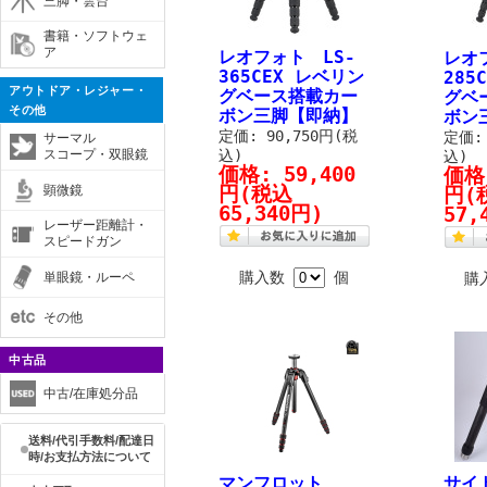
三脚・雲台
書籍・ソフトウェ
ア
レオフォト LS-
レオ
365CEX レベリン
285
アウトドア・レジャー・
グベース搭載カー
グベ
その他
ボン三脚【即納】
ボン
定価: 90,750円(税
定価: 
サーマル
スコープ・双眼鏡
込)
込)
価格:
59,400
価格
顕微鏡
円
(税込
円
(
65,340円)
57,
レーザー距離計・
スピードガン
購入数
個
単眼鏡・ルーペ
購
その他
中古品
中古/在庫処分品
送料/代引手数料/配達日
時/お支払方法について
マンフロット
サイ