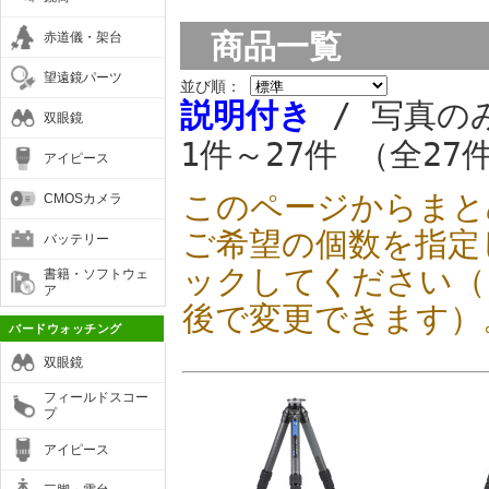
商品一覧
赤道儀・架台
望遠鏡パーツ
並び順：
説明付き
/ 写真の
双眼鏡
1件～27件 （全27
アイピース
このページからまと
CMOSカメラ
ご希望の個数を指定
バッテリー
ックしてください（
書籍・ソフトウェ
ア
後で変更できます）
バードウォッチング
双眼鏡
フィールドスコー
プ
アイピース