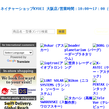
天体望遠鏡や本格双眼鏡、 天体観測・バードウオッチング機材の製造・販売。協栄産業株式会社。
ネイチャーショップKYOEI 大阪店/営業時間：10:00〜17：00
人気キーワード：
Seestar
for International customers
Powered by
Translate
In-store shopping
World-wide shipping