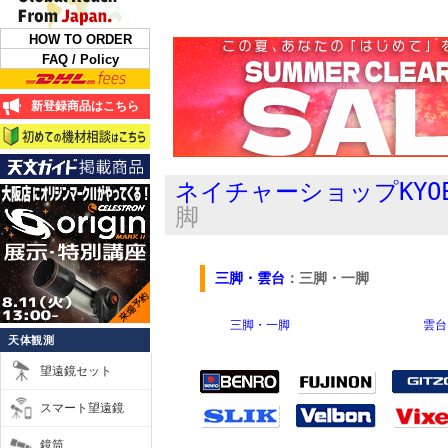
HOW TO ORDER
FAQ / Policy
新登録商品はこちら
ネイチャーショップKYO
脚
三脚・雲台
：三脚・一脚
三脚・一脚
雲台
天体観測
望遠鏡セット
スマート望遠鏡
鏡筒