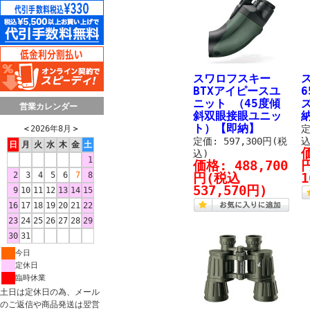
スワロフスキー
BTXアイピースユ
ニット （45度傾
営業カレンダー
斜双眼接眼ユニッ
ト）【即納】
定
＜
2026年8月
＞
定価: 597,300円(税
込
日
月
火
水
木
金
土
込)
1
価格:
488,700
2
3
4
5
6
7
8
円
(税込
1
537,570円)
9
10
11
12
13
14
15
16
17
18
19
20
21
22
23
24
25
26
27
28
29
30
31
今日
定休日
臨時休業
土日は定休日の為、メール
のご返信や商品発送は翌営