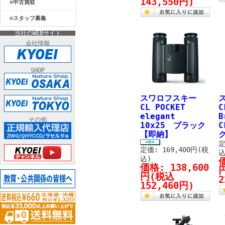
143,550円)
中古買取
スタッフ募集
当社のWEBサイト
会社情報
SHOP
スワロフスキー
CL POCKET
C
elegant
B
その他
10x25 ブラック
C
【即納】
定
定価: 169,400円(税
込
込)
価格:
138,600
円
(税込
2
152,460円)