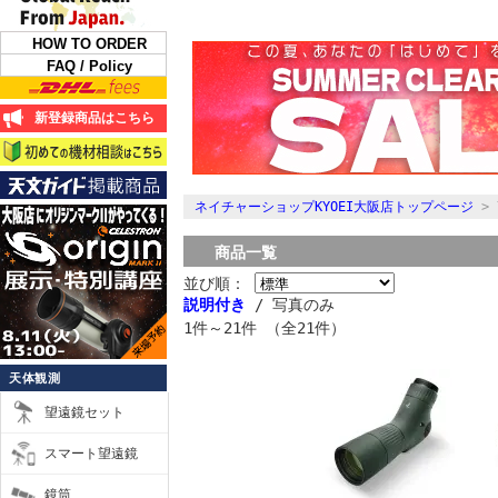
HOW TO ORDER
FAQ / Policy
新登録商品はこちら
ネイチャーショップKYOEI大阪店トップページ
>
商品一覧
並び順：
説明付き
/ 写真のみ
1件～21件 （全21件）
天体観測
望遠鏡セット
スマート望遠鏡
鏡筒