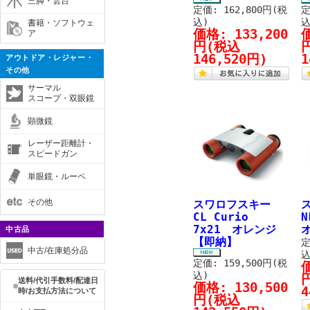
三脚・雲台
定価: 162,800円(税
定
込)
込
書籍・ソフトウェ
価格:
133,200
ア
円
(税込
146,520円)
1
アウトドア・レジャー・
その他
サーマル
スコープ・双眼鏡
顕微鏡
レーザー距離計・
スピードガン
単眼鏡・ルーペ
その他
スワロフスキー
CL Curio
N
7x21 オレンジ
中古品
【即納】
定
中古/在庫処分品
込
定価: 159,500円(税
込)
送料/代引手数料/配達日
価格:
130,500
4
時/お支払方法について
円
(税込