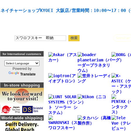
天体望遠鏡や本格双眼鏡、 天体観測・バードウオッチング機材の製造・販売。協栄産業株式会社。
ネイチャーショップKYOEI 大阪店/営業時間：10:00〜17：00
人気キーワード：
Seestar
for International customers
Powered by
Translate
In-store shopping
World-wide shipping