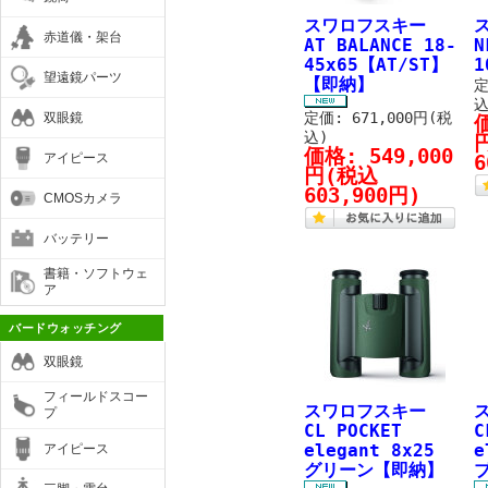
スワロフスキー
赤道儀・架台
AT BALANCE 18-
N
45x65【AT/ST】
1
望遠鏡パーツ
【即納】
定
込
定価: 671,000円(税
双眼鏡
込)
価格:
549,000
アイピース
6
円
(税込
603,900円)
CMOSカメラ
バッテリー
書籍・ソフトウェ
ア
バードウォッチング
双眼鏡
フィールドスコー
スワロフスキー
プ
CL POCKET
C
elegant 8x25
e
アイピース
グリーン【即納】