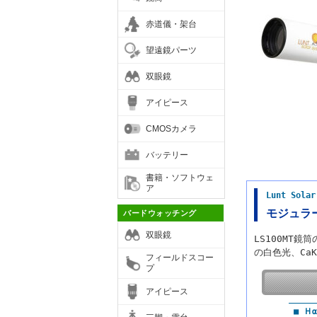
赤道儀・架台
望遠鏡パーツ
双眼鏡
アイピース
CMOSカメラ
バッテリー
書籍・ソフトウェ
ア
Lunt So
モジュラー
バードウォッチング
双眼鏡
LS100MT
の白色光、Ca
フィールドスコー
プ
アイピース
■ Ｈ