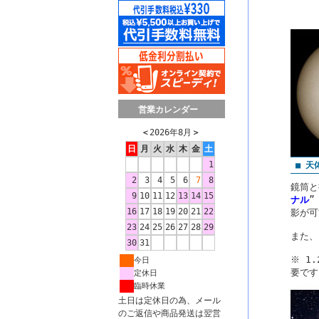
営業カレンダー
＜
2026年8月
＞
日
月
火
水
木
金
土
1
■ 天
2
3
4
5
6
7
8
鏡筒と
9
10
11
12
13
14
15
ナル
”
16
17
18
19
20
21
22
影が可
23
24
25
26
27
28
29
また、
30
31
※ 1
今日
要です
定休日
臨時休業
土日は定休日の為、メール
のご返信や商品発送は翌営