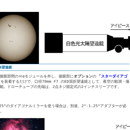
体望遠鏡
接眼部間のＨαモジュールを外し、接眼部に
オプション
の “
スターダイアゴ
 を装着するだけで、口径70mm F7 のED屈折望遠鏡として、夜空の観測・撮
能。ドローチューブの先端は、2点ネジ固定式の2インチスリーブです。
.25"のダイアゴナルミラーを使う場合は、別途、2"-1.25"アダプターが必
。