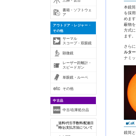
三脚・雲台
本鏡筒
書籍・ソフトウェ
を採用
ア
めます
蔽物を
アウトドア・レジャー・
方式に
その他
ます。
サーマル
スコープ・双眼鏡
さらに
ルター
顕微鏡
ナミッ
レーザー距離計・
スピードガン
単眼鏡・ルーペ
その他
中古品
中古/在庫処分品
送料/代引手数料/配達日
■Ca
時/お支払方法について
鏡筒と