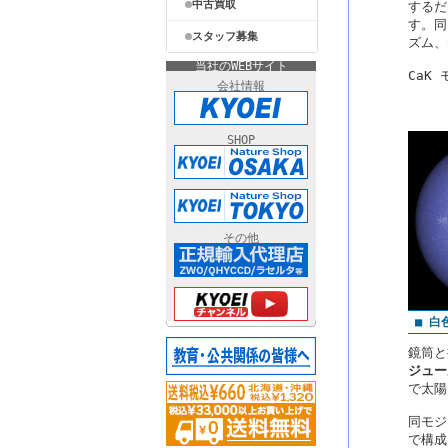
中古買取
するだ
す。同
スタッフ募集
ズム、
当社のWEBサイト
CaK
会社情報
SHOP
その他
■ 白
鏡筒と
ジュー
で太陽
同モジ
で構成