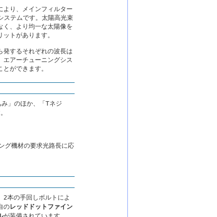
により、メインフィルター
グシステムです。太陽高光束
なく、より均一な太陽像を
リットがあります。
ら発するそれぞれの波長は
、エアーチューニングシス
ことができます。
込み」のほか、「Tネジ
す。
ジング機材の要求光路長に応
。
。2本の手回しボルトによ
自の
レッドドットファイン
ル
が装備されています。