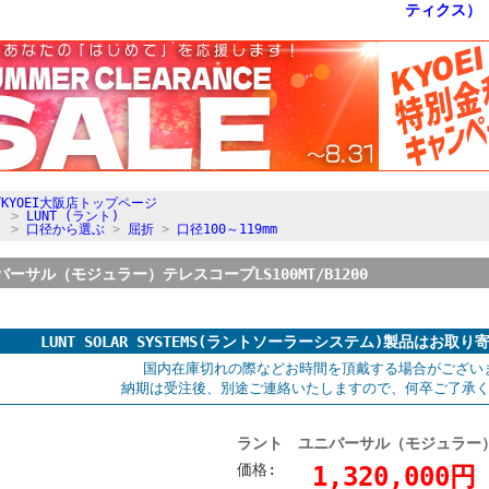
KYOEI大阪店トップページ
ト
>
LUNT (ラント)
ト
>
口径から選ぶ
>
屈折
>
口径100～119mm
ーサル（モジュラー）テレスコープLS100MT/B1200
LUNT SOLAR SYSTEMS(ラントソーラーシステム)製品はお
国内在庫切れの際などお時間を頂戴する場合がござい
納期は受注後、別途ご連絡いたしますので、何卒ご了承
ラント ユニバーサル（モジュラー）テレ
価格:
1,320,000