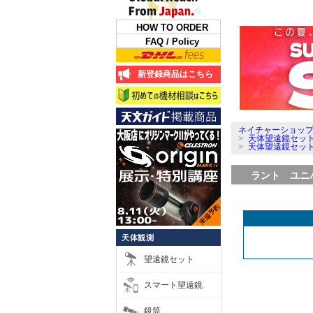
HOW TO ORDER
FAQ / Policy
新登録商品はこちら
ネイチャーショップ
>
天体望遠鏡セッ
>
天体望遠鏡セッ
ラント ユニバ
天体観測
望遠鏡セット
スマート望遠鏡
鏡筒