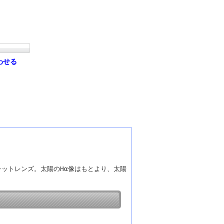
わせる
リプレットレンズ。太陽のHα像はもとより、太陽
。