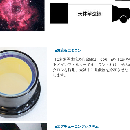
■無遮蔽エタロン
Ｈα太陽望遠鏡の心臓部は、656nmのＨα線
るメインフィルターです。ラント社は、その
タロンを採用。光路中に遮蔽物を介在させな
します。
■エアチューニングシステム