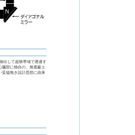
を抽出して超狭帯域で透過す
心臓部に独自の、無遮蔽エ
い妥協無き設計思想に由来