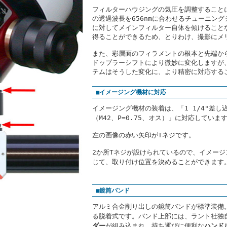
フィルターハウジングの気圧を調整すること
の透過波長を656nmに合わせるチューニン
に対してメインフィルター自体を傾けること
得ることができるため、とりわけ、撮影にメ
また、彩層面のフィラメントの根本と先端か
ドップラーシフトにより微妙に変化しますが
テムはそうした変化に、より精密に対応する
■イメージング機材に対応
イメージング機材の装着は、「1 1/4"差し
（M42、P=0.75、オス）」に対応していま
左の画像の赤い矢印がTネジです。
2か所Tネジが設けられているので、イメー
じて、取り付け位置を決めることができます
■鏡筒バンド
アルミ合金削り出しの鏡筒バンドが標準装備
る脱着式です。バンド上部には、ラント社独
ダー
が組み込まれ、持ち運びに便利な
ハンド