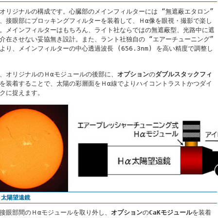
オリジナルの構成です。心臓部のメインフィルターには “無遮蔽エタロン”
、接眼部にブロッキングフィルターを装着して、Ｈα像を眼視・撮影で楽し
。メインフィルターはもちろん、ライト社ならではの無遮蔽型、光路中に遮
介在させない妥協無き設計。また、ラント社独自の “エアーチューニング”
より、メインフィルターの中心透過波長 (656.3nm) を高い精度で調整し
、オリジナルのＨαモジュールの後部に、
オプション
の
ダブルスタックフィ
を装着することで、太陽の彩層面をＨα線でよりハイコントラストかつダイ
クに捉えます。
K 太陽望遠鏡
接眼部間のＨαモジュールを取り外し、
オプション
の
CaKモジュール
を装着