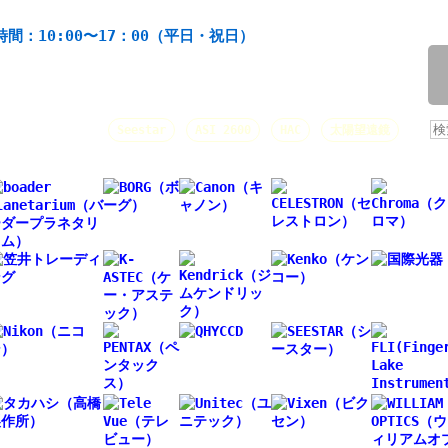
材の製造・販売。協栄産業株式会社。昭和34年創業。
間：10:00〜17：00（平日・祝日）
/
人気キーワード：
Seestar
ASI 2600
HAC
太陽望遠鏡