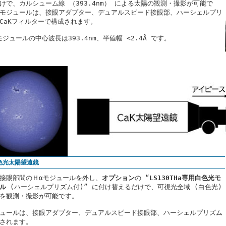
けで、カルシューム線 （393.4nm） による太陽の観測・撮影が可能で
モジュールは、接眼アダプター、デュアルスピード接眼部、ハーシェルプリ
CaKフィルターで構成されます。
 モジュールの中心波長は393.4nm、半値幅 <2.4Å です。
色光太陽望遠鏡
接眼部間のＨαモジュールを外し、
オプション
の “
LS130THa専用白色光モ
ル
(ハーシェルプリズム付)” に付け替えるだけで、可視光全域 (白色光)
を観測・撮影が可能です。
ュールは、接眼アダプター、デュアルスピード接眼部、ハーシェルプリズム
されます。