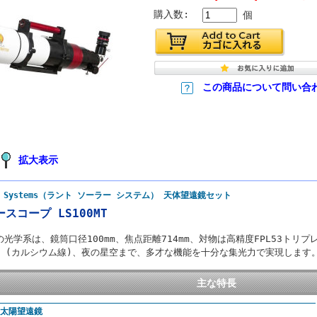
購入数:
個
この商品について問い合
拡大表示
lar Systems（ラント ソーラー システム） 天体望遠鏡セット
スコープ LS100MT
鏡筒の光学系は、鏡筒口径100mm、焦点距離714mm、対物は高精度FPL53ト
K (カルシウム線)、夜の星空まで、多才な機能を十分な集光力で実現します
主な特長
α太陽望遠鏡