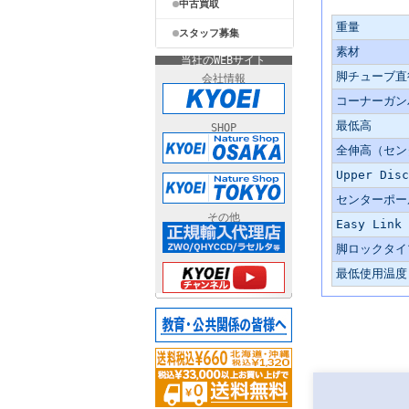
中古買取
主な仕様
重量
スタッフ募集
素材
当社のWEBサイト
脚チューブ直
会社情報
コーナーガン
最低高
SHOP
全伸高（セン
Upper Disc
センターポー
その他
Easy Link
脚ロックタイ
最低使用温度