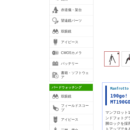
赤道儀・架台
望遠鏡パーツ
双眼鏡
アイピース
CMOSカメラ
バッテリー
書籍・ソフトウェ
ア
バードウォッチング
Manfro
190go
双眼鏡
MT190G
フィールドスコー
プ
マンフロット
ンドフォトグ
アイピース
脚ロックを採
トアップでき