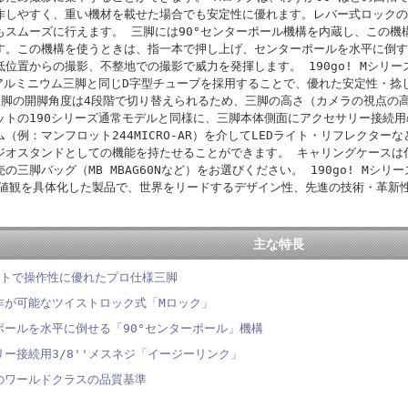
作しやすく、重い機材を載せた場合でも安定性に優れます。レバー式ロックの
もスムーズに行えます。 三脚には90°センターポール機構を内蔵し、この機
す。この機構を使うときは、指一本で押し上げ、センターポールを水平に倒す
低位置からの撮影、不整地での撮影で威力を発揮します。 190go! Mシリ
ズアルミニウム三脚と同じD字型チューブを採用することで、優れた安定性・捻
各脚の開脚角度は4段階で切り替えられるため、三脚の高さ（カメラの視点の
ットの190シリーズ通常モデルと同様に、三脚本体側面にアクセサリー接続用の
（例：マンフロット244MICRO-AR）を介してLEDライト・リフレクタ
ジオスタンドとしての機能を持たせることができます。 キャリングケースは
の三脚バッグ（MB MBAG60Nなど）をお選びください。 190go! Mシリー
'の価値観を具体化した製品で、世界をリードするデザイン性、先進の技術・革
主な特長
クトで操作性に優れたプロ仕様三脚
作が可能なツイストロック式「Mロック」
ポールを水平に倒せる「90°センターポール」機構
ー接続用3/8''メスネジ「イージーリンク」
のワールドクラスの品質基準