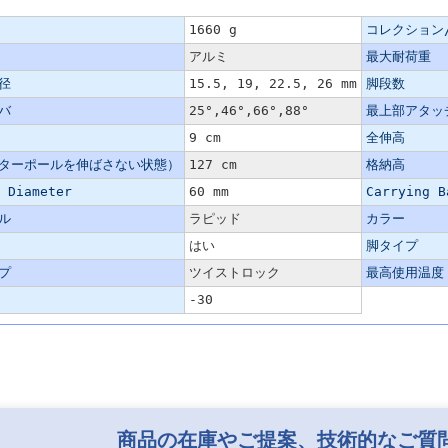
1660 g
コレクション
アルミ
最大耐荷重
径
15.5, 19, 22.5, 26 mm
脚段数
バ
25°,46°,66°,88°
最上部アタッ
9 cm
全伸高
ターポールを伸ばさない状態）
127 cm
格納高
 Diameter
60 mm
Carrying B
ル
ラピッド
カラー
はい
脚タイプ
プ
ツイストロック
最高使用温度
-30
商品の在庫やご提案、技術的なご質