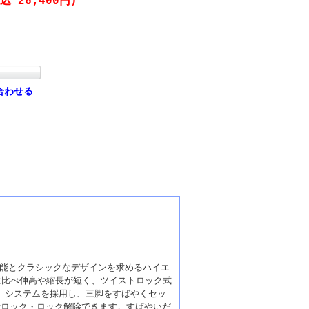
込 26,400円)
合わせる
性能とクラシックなデザインを求めるハイエ
脚に比べ伸高や縮長が短く、ツイストロック式
ク」システムを採用し、三脚をすばやくセッ
でロック・ロック解除できます。すばやいだ