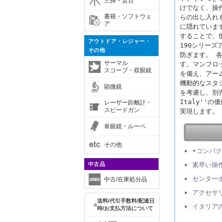
三脚・雲台
けでなく、操
書籍・ソフトウェ
らの出し入れ
ア
に隠れていま
することで、
アウトドア・レジャー・
190シリー
その他
防ぎます。 
サーマル
す。マンフロ
スコープ・双眼鏡
を備え、アーム
機動的なスタ
顕微鏡
を考慮し、別売
Italy'
レーザー距離計・
スピードガン
実現します。
単眼鏡・ルーペ
その他
•コンパ
中古品
素早い操
センター
中古/在庫処分品
アクセサリ
送料/代引手数料/配達日
イタリア
時/お支払方法について