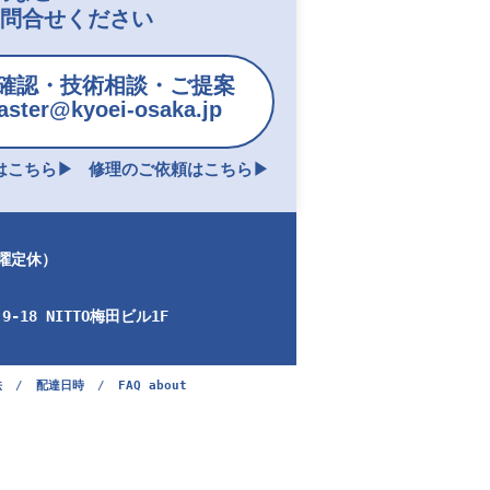
お問合せください
確認・技術相談・ご提案
ster@kyoei-osaka.jp
こちら▶︎
修理のご依頼はこちら▶︎
日曜定休）
-18 NITTO梅田ビル1F
法
/
配達日時
/
FAQ about