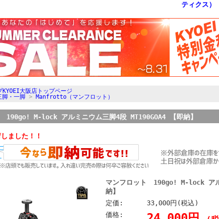
KYOEI大阪店トップページ
三脚・一脚
>
Manfrotto（マンフロット）
90go! M-lock アルミニウム三脚4段 MT190GOA4 【即納】
荷しました！！
マンフロット 190go! M-lock ア
納】
定価:
33,000円(税込)
価格:
24,000円