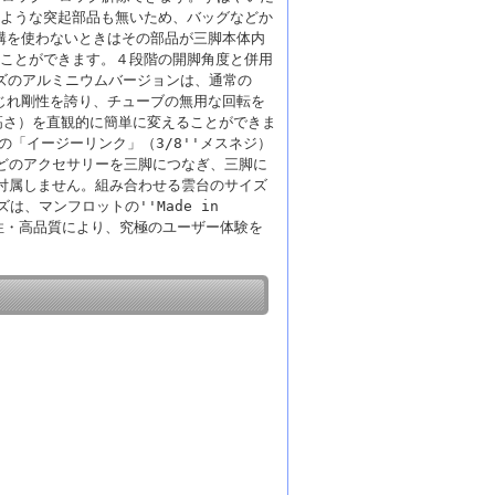
ような突起部品も無いため、バッグなどか
構を使わないときはその部品が三脚本体内
ことができます。４段階の開脚角度と併用
ーズのアルミニウムバージョンは、通常の
じれ剛性を誇り、チューブの無用な回転を
高さ）を直観的に簡単に変えることができま
「イージーリンク」（3/8''メスネジ）
ーなどのアクセサリーを三脚につなぎ、三脚に
付属しません。組み合わせる雲台のサイズ
ズは、マンフロットの''Made in
新性・高品質により、究極のユーザー体験を