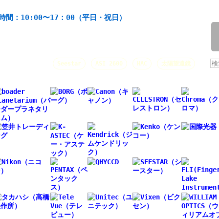
機材の製造・販売。協栄産業株式会社。昭和34年創業。
時間：10:00〜17：00（平日・祝日）
/
人気キーワード：
Seestar
ASI 2600
HAC
太陽望遠鏡