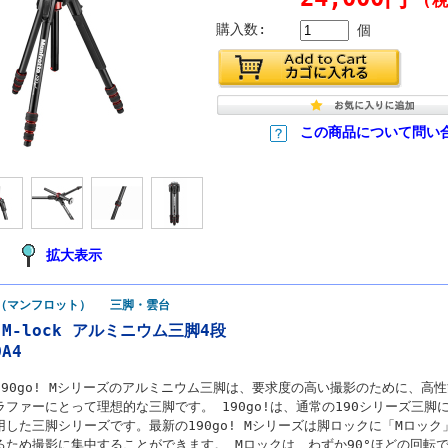
(税
購入数:
個
この商品について問い
拡大表示
tto（マンフロット） 三脚・雲台
! M-lock アルミニウム三脚4段
OA4
190go! Mシリーズのアルミニウム三脚は、要求度の高い撮影のために、高
ラファーにとって理想的な三脚です。 190go!は、通常の190シリーズ三
用した三脚シリーズです。最新の190go! Mシリーズは脚ロックに「Mロッ
るため撮影に集中することができます。 Mロックは、わずか90°ほどの回転