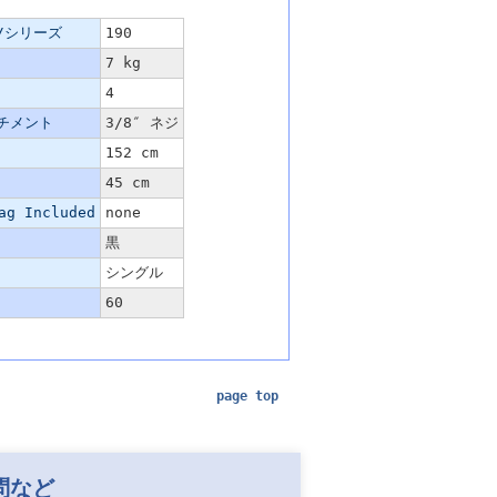
/シリーズ
190
7 kg
4
チメント
3/8″ ネジ
152 cm
45 cm
ag Included
none
黒
シングル
60
page top
問など