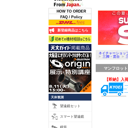
HOW TO ORDER
FAQ / Policy
新登録商品はこちら
ネイチャーショップ
>
三脚・雲台
>
マンフロット 1
【即納】入
天体観測
望遠鏡セット
スマート望遠鏡
鏡筒