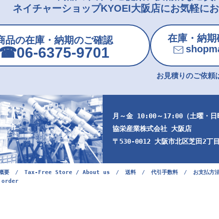
ネイチャーショップKYOEI大阪店にお気軽に
在庫・納期
商品の在庫・納期のご確認
shopma
☎︎06-6375-9701
お見積りのご依頼は
月～金 10:00～17:00（土曜・
協栄産業株式会社 大阪店
〒530-0012 大阪市北区芝田2丁目9
概要
/
Tax-Free Store / About us
/
送料
/
代引手数料
/
お支払方
 order