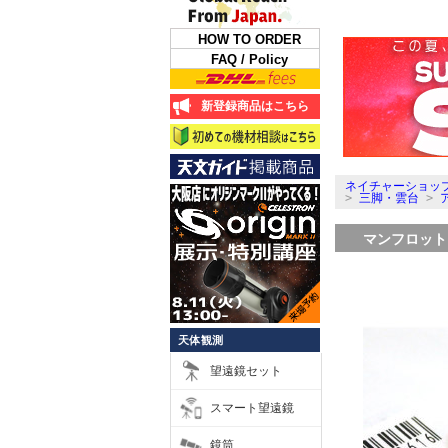
HOW TO ORDER
FAQ / Policy
新登録商品はこちら
ネイチャーショップ
>
三脚・雲台
>
マンフロット 
天体観測
望遠鏡セット
スマート望遠鏡
鏡筒