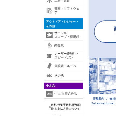
三脚・雲台
書籍・ソフトウェ
ア
アウトドア・レジャー・
その他
サーマル
スコープ・双眼鏡
顕微鏡
レーザー距離計・
スピードガン
単眼鏡・ルーペ
その他
中古品
中古/在庫処分品
店舗案内 / 会社
International
送料/代引手数料/配達日
時/お支払方法について