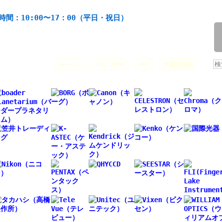
機材の製造・販売。協栄産業株式会社。昭和34年創業。
時間：10:00〜17：00（平日・祝日）
/
人気キーワード：
Seestar
ASI 2600
HAC
太陽望遠鏡