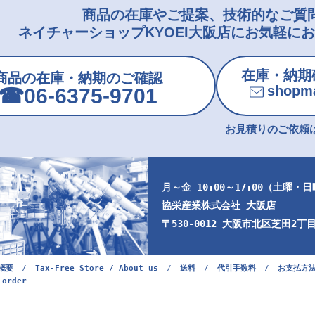
商品の在庫やご提案、技術的なご質
ネイチャーショップKYOEI大阪店にお気軽に
在庫・納期
商品の在庫・納期のご確認
shopma
☎︎06-6375-9701
お見積りのご依頼は
月～金 10:00～17:00（土曜・
協栄産業株式会社 大阪店
〒530-0012 大阪市北区芝田2丁目9
概要
/
Tax-Free Store / About us
/
送料
/
代引手数料
/
お支払方
 order