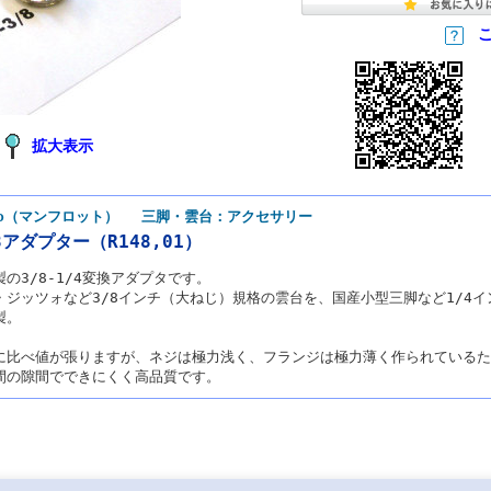
拡大表示
otto（マンフロット） 三脚・雲台：アクセサリー
/8アダプター（R148,01）
の3/8-1/4変換アダプタです。
・ジッツォなど3/8インチ（大ねじ）規格の雲台を、国産小型三脚など1/4
製。
に比べ値が張りますが、ネジは極力浅く、フランジは極力薄く作られているた
間の隙間でできにくく高品質です。