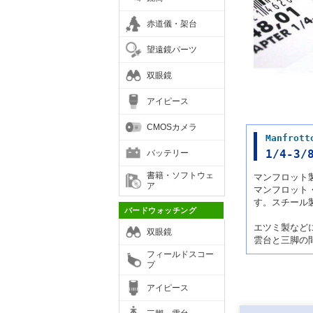
赤道儀・架台
望遠鏡パーツ
双眼鏡
アイピース
CMOSカメラ
Manfr
バッテリー
1/4-3
書籍・ソフトウェ
マンフロット製
ア
マンフロット
す。スチール
バードウォッチング
エツミ製など
双眼鏡
雲台と三脚の
フィールドスコー
プ
アイピース