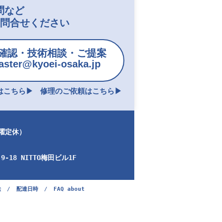
問など
お問合せください
確認・技術相談・ご提案
ster@kyoei-osaka.jp
こちら▶︎
修理のご依頼はこちら▶︎
日曜定休）
-18 NITTO梅田ビル1F
法
/
配達日時
/
FAQ about