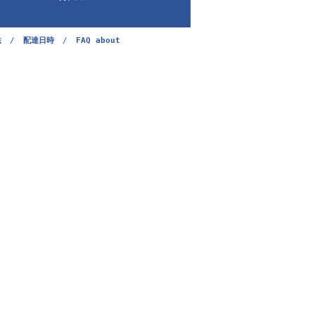
法
/
配達日時
/
FAQ about