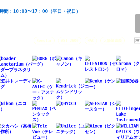
機材の製造・販売。協栄産業株式会社。昭和34年創業。
時間：10:00〜17：00（平日・祝日）
/
人気キーワード：
Seestar
ASI 2600
HAC
太陽望遠鏡