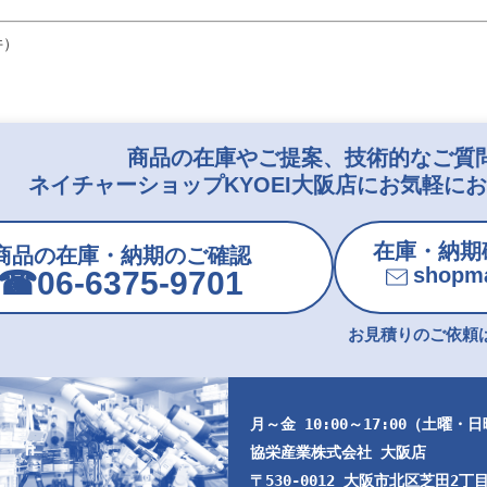
件）
商品の在庫やご提案、技術的なご質
ネイチャーショップKYOEI大阪店にお気軽に
在庫・納期
商品の在庫・納期のご確認
shopma
☎︎06-6375-9701
お見積りのご依頼は
月～金 10:00～17:00（土曜・
協栄産業株式会社 大阪店
〒530-0012 大阪市北区芝田2丁目9