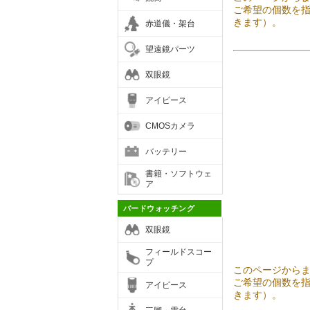
ご希望の個数を
きます）。
赤道儀・架台
望遠鏡パーツ
双眼鏡
アイピース
CMOSカメラ
バッテリー
書籍・ソフトウェ
ア
バードウォッチング
双眼鏡
フィールドスコー
プ
このページから
ご希望の個数を
アイピース
きます）。