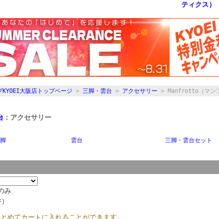
KYOEI大阪店トップページ
>
三脚・雲台
>
アクセサリー
> Manfrotto（マ
台
：アクセサリー
脚
雲台
三脚・雲台セット
のみ
件）
まとめてカートに入れることができます。