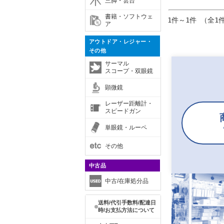
三脚・雲台
書籍・ソフトウェ
1件～1件 （全1
ア
アウトドア・レジャー・
その他
サーマル
スコープ・双眼鏡
顕微鏡
レーザー距離計・
スピードガン
単眼鏡・ルーペ
その他
中古品
中古/在庫処分品
送料/代引手数料/配達日
時/お支払方法について