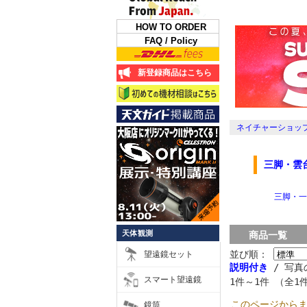
HOW TO ORDER
FAQ / Policy
新登録商品はこちら
ネイチャーショップ
三脚・雲
三脚・一
天体観測
商品一覧
並び順：
望遠鏡セット
説明付き
/ 写真
スマート望遠鏡
1件～1件 （全1
このページから
鏡筒