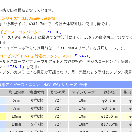
を防ぐ防滴構造となっています。
カンサイズ” 31.7mm差し込み径
は「標準サイズ」の31.7mmで、各社天体望遠鏡に使用可能です。
アイピース・コンバーター
「EiC-16」
W シリーズとの組み合わせに最適な光学設計により、1.6倍の倍率向上だけで
ます。
のアイピースも取り付け可能な、「31.7mmスリーブ」を採用しています。
スコーピング（DS）」対応のアタッチメント
「TSA-1」
ールドスコープやファーブルフォトと共通規格の「デジスコーピング」撮影
ント
「TSA-1」
を使用）
デジタルカメラによる撮影が可能となり、月・惑星などを手軽にデジタル撮
鏡用アイピース・ニコン「NAV-SW」シリーズ 仕様
焦点距離
構成枚数
見掛視界
アイレリーフ
視野径
取り
5mm
6群8枚
72°
18mm
φ6.3mm
φ
7mm
6群8枚
72°
17mm
φ8.8mm
φ
10mm
6群8枚
72°
19mm
φ12.6mm
φ
14mm
5群7枚
72°
18mm
φ17.6mm
φ