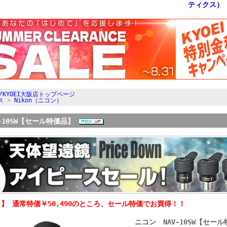
KYOEI大阪店トップページ
ス
>
Nikon（ニコン）
-10SW【セール特価品】
】 通常特価￥50,490のところ、セール特価でお買得！！
ニコン NAV-10SW【セー