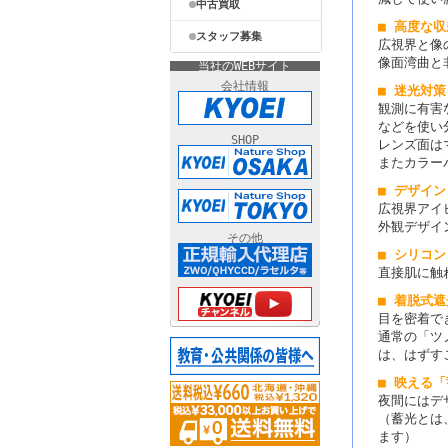
中古買取
■ 高度な
スタッフ募集
広視界と像
像面湾曲と
当社のWEBサイト
会社情報
■ 迷光対策
観測に有害
などを使い
SHOP
レンズ面は
またカラー
■ デザイン
広視界アイ
外観デザイ
その他
■ シリコ
直接肌に触
■ 着脱式
目を密着で
通常の「ツ
は、はずす
■ 映える
夜間にはデ
（蓄光とは
ます）