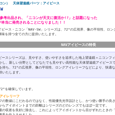
（ニコン） 天体望遠鏡パーツ：アイピース
SW
参考出品され、「ニコンが天文に復活か!?」と話題になった
W」が本当に発売されることになりました！！
イピース・ニコン「NAV-SW」シリーズは、72°の広視界、像の平坦性、ロ
興味を持つ全ての方に提供いたします。
NAVアイピースの特長
イピースシリーズは、見やすさ、使いやすさを追求した地上望遠鏡＝ニコンフ
かし、新しい分野としてどなたでも見やすい高性能な天体望遠鏡アイピースです
を持ち、72°の広視界、像の平坦性、ロングアイレリーフなどにより、快適
供いたします。
72°を確保しています。
いアイレリーフ
フの数値にこだわるのではなく、性能優先光学設計とし、かつ使い勝手の良
からアイポイントまでの距離はシリーズのどのレンズでもほぼ一定です。
瞳の収差を良好に除去し、これによってアイポイントから目がずれたときの
勝手を向上させました。