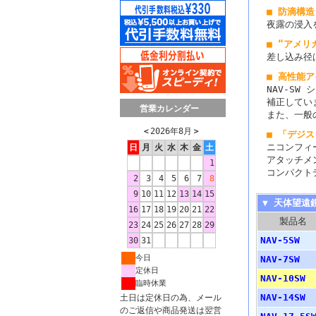
■ 防滴構造
夜露の浸入
■ “アメリ
差し込み径
■ 高性能
NAV-S
補正してい
営業カレンダー
また、一般
＜
2026年8月
＞
■ 「デジ
ニコンフィ
日
月
火
水
木
金
土
アタッチメ
1
コンパクト
2
3
4
5
6
7
8
9
10
11
12
13
14
15
▼ 天体望遠
16
17
18
19
20
21
22
製品名
23
24
25
26
27
28
29
NAV-5SW
30
31
今日
NAV-7SW
定休日
NAV-10SW
臨時休業
NAV-14SW
土日は定休日の為、メール
のご返信や商品発送は翌営