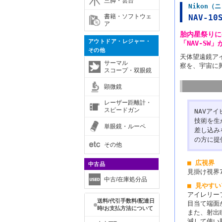
三脚・雲台
Nikon
書籍・ソフトウェ
NAV-10
ア
胎内星祭りに
アウトドア・レジャー・
「NAV-S
その他
天体望遠鏡ア
サーマル
察を、宇宙に
スコープ・双眼鏡
顕微鏡
レーザー距離計・
スピードガン
NAVア
技術を生
単眼鏡・ルーペ
差し込み
の方に提
その他
■ 広視界
中古品
見掛け視界
中古/在庫処分品
■ 見やす
アイレリー
送料/代引手数料/配達日
目当て端面
時/お支払方法について
また、射出
減して使い