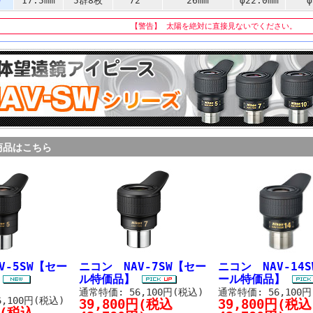
W
17.5mm
5群8枚
72°
26mm
φ22.0mm
φ
【警告】 太陽を絶対に直接見ないでください。
商品はこちら
V-5SW【セー
ニコン NAV-7SW【セー
ニコン NAV-14
】
ル特価品】
ール特価品】
通常特価: 56,100円(税込)
通常特価: 56,100
,100円(税込)
39,800円(税込
39,800円(税込
円(税込