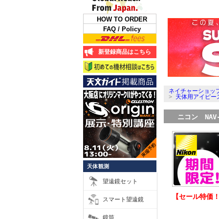
HOW TO ORDER
FAQ / Policy
新登録商品はこちら
ネイチャーショップ
>
天体用アイピー
ニコン NAV
天体観測
望遠鏡セット
【セール特価！
スマート望遠鏡
鏡筒