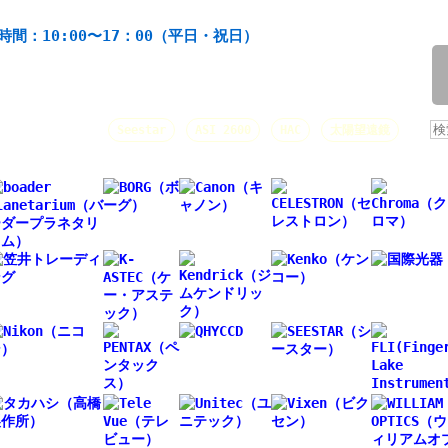
機材の製造・販売。協栄産業株式会社。昭和34年創業。
時間：10:00〜17：00（平日・祝日）
/
人気キーワード：
Seestar
ASI 2600
HAC
太陽望遠鏡