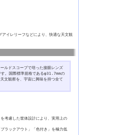
ングアイレリーフなどにより、快適な天文観
ィールドスコープで培った接眼レンズ
。国際標準規格であるφ31.7mmの
な天文観察を、宇宙に興味を持つ全て
さを考慮した筐体設計により、実用上の
「ブラックアウト」「色付き」を極力低