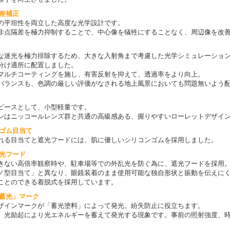
収差補正
の平坦性を両立した高度な光学設計です。
非点隔差を極力抑制することで、中心像を犠牲にすることなく、周辺像を改
な迷光を極力排除するため、大きな入射角まで考慮した光学シミュレーショ
分け適所に配置しました。
マルチコーティングを施し、有害反射を抑えて、透過率をより向上。
バランスも、色調の厳しい評価がなされる地上風景においても問題無いよう
ピースとして、小型軽量です。
ンはニッコールレンズ群と共通の高級感ある、握りやすいローレットデザイ
ンゴム目当て
れる目当てと遮光フードには、肌に優しいシリコンゴムを採用しました。
遮光フード
きない高倍率観察時や、駐車場等での外乱光を防ぐ為に、遮光フードを採用
ノ型目当て」と異なり、眼鏡装着のまま使用可能な独自形状と振動を伝えに
ことのできる着脱式を採用しています。
「蓄光」マーク
ザインマークが「蓄光塗料」によって発光。紛失防止に役立ちます。
、光励起により光エネルギーを蓄えて発光する現象です。事前の照射強度、