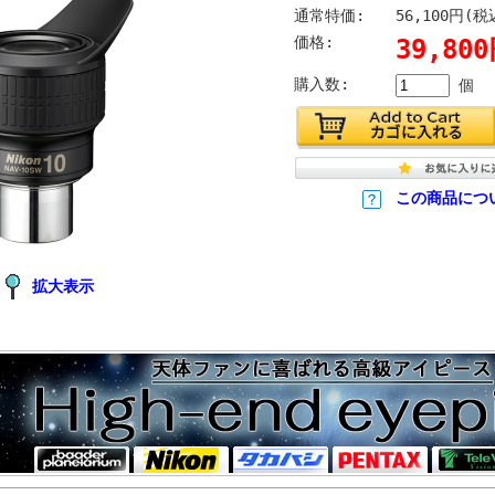
通常特価:
56,100円(税
価格:
39,80
購入数:
個
この商品につ
拡大表示