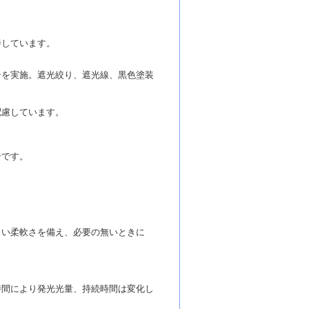
善しています。
ンを実施。遮光絞り、遮光線、黒色塗装
配慮しています。
ンです。
。
くい柔軟さを備え、必要の無いときに
時間により発光光量、持続時間は変化し