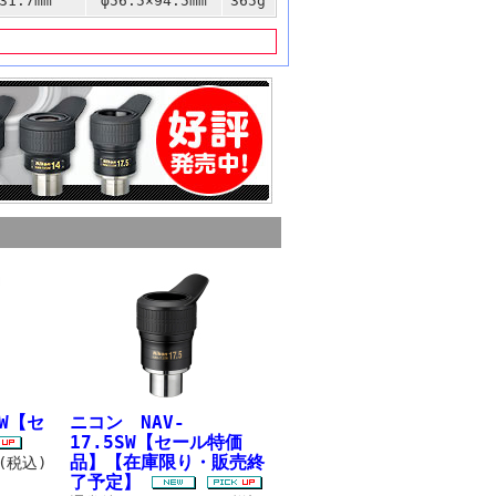
31.7mm
φ56.5×94.5mm
365g
SW【セ
ニコン NAV-
17.5SW【セール特価
品】【在庫限り・販売終
円(税込)
了予定】