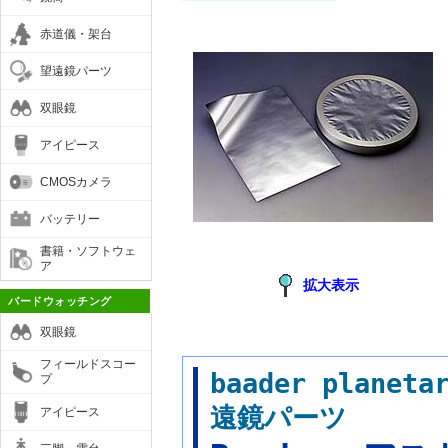
赤道儀・架台
望遠鏡パーツ
双眼鏡
アイピース
CMOSカメラ
バッテリー
書籍・ソフトウェ
ア
拡大表示
バードウォッチング
双眼鏡
フィールドスコー
baader plan
プ
遠鏡パーツ
アイピース