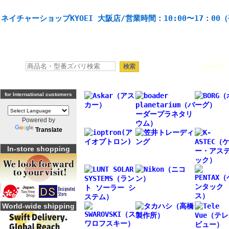
天体望遠鏡や本格双眼鏡、 天体観測・バードウオッチング機材の製造・販売。協栄産業株式会社。
ネイチャーショップKYOEI 大阪店/営業時間：10:00〜17：00
人気キーワード：
Seestar
for International customers
Powered by
Translate
In-store shopping
World-wide shipping