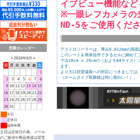
イブビュー機能など
※一眼レフカメラの
ND-5をご使用くだ
営業カレンダー
アストロソーラーは、厚み0.012mmの
このシートを簡単自作できるセルに納めて
＜
2026年8月
＞
寸法20cm x 29cmの（およそA4サ
日
月
火
水
木
金
土
ます。
より大口径望遠鏡への対応につきましては
1
（ズームタイプ双眼鏡は特に面白い！）。
2
3
4
5
6
7
8
9
10
11
12
13
14
15
16
17
18
19
20
21
22
23
24
25
26
27
28
29
30
31
今日
定休日
臨時休業
土日は定休日の為、メール
のご返信や商品発送は翌営