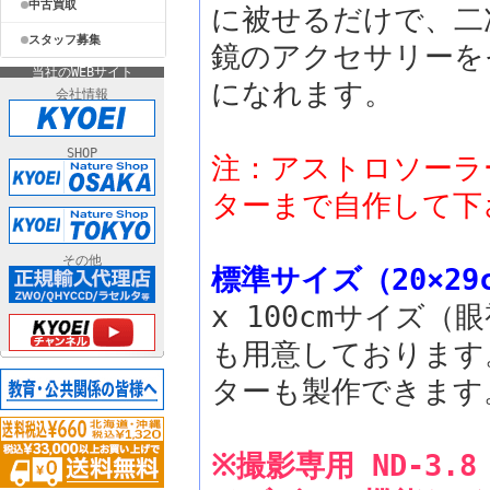
中古買取
に被せるだけで、二
スタッフ募集
鏡のアクセサリーを
当社のWEBサイト
になれます。
会社情報
SHOP
注：アストロソーラ
ターまで自作して下
その他
標準サイズ（20×29
x 100cmサイズ（眼
も用意しております
ターも製作できます
※撮影専用 ND-3