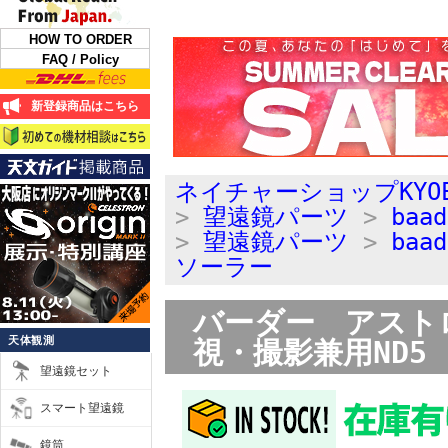
HOW TO ORDER
FAQ / Policy
新登録商品はこちら
ネイチャーショップKYO
>
望遠鏡パーツ
>
ba
>
望遠鏡パーツ
>
ba
ソーラー
バーダー アスト
天体観測
視・撮影兼用ND5
望遠鏡セット
スマート望遠鏡
鏡筒