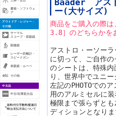
Baader 
三脚・雲台
ー(大サイズ)
書籍・ソフトウェ
ア
商品をご購入の際は、
アウトドア・レジャー・
その他
3.8］のどちらか
サーマル
スコープ・双眼鏡
顕微鏡
アストロ・ーソーラ
レーザー距離計・
に切って、ご自作の
スピードガン
のシートは、特殊内
単眼鏡・ルーペ
り、世界中でユニー
その他
左記のPHOTOでの
中古品
用のアルミセルに装
中古/在庫処分品
極限まで張らずとも
送料/代引手数料/配達日
時/お支払方法について
ディションとなりま