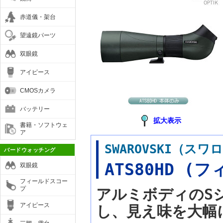
赤道儀・架台
望遠鏡パーツ
双眼鏡
アイピース
CMOSカメラ
バッテリー
拡大表示
書籍・ソフトウェ
ア
SWAROVSKI（
バードウォッチング
ATS80HD 
双眼鏡
フィールドスコー
プ
アルミボディのS
アイピース
し、見え味を大幅