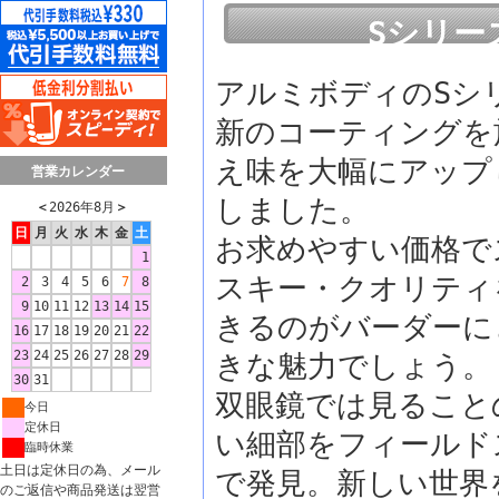
Sシリー
アルミボディのSシ
新のコーティングを
え味を大幅にアップ
営業カレンダー
しました。
＜
2026年8月
＞
日
月
火
水
木
金
土
お求めやすい価格で
1
スキー・クオリティ
2
3
4
5
6
7
8
9
10
11
12
13
14
15
きるのがバーダーに
16
17
18
19
20
21
22
23
24
25
26
27
28
29
きな魅力でしょう。
30
31
双眼鏡では見ること
今日
定休日
い細部をフィールド
臨時休業
土日は定休日の為、メール
で発見。新しい世界
のご返信や商品発送は翌営