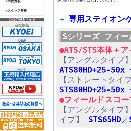
少の慣れが必要と言われています。
中古買取
スタッフ募集
→
専用ステイオン
当社のWEBサイト
会社情報
Sシリーズ フィール
SHOP
●ATS/STS本体
【アングルタイプ
ATS80HD+25-50
その他
【ストレートタイ
STS80HD+25-50
●フィールドスコー
【アングルタイプ
イプ】
STS65HD
／