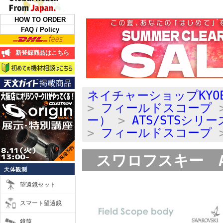
HOW TO ORDER
FAQ / Policy
新登録商品はこちら
ネイチャーショップKYO
>
フィールドスコープ
ー）
>
ATS/STSシリー
>
フィールドスコープ
スワロフスキー AT
天体観測
望遠鏡セット
スマート望遠鏡
鏡筒