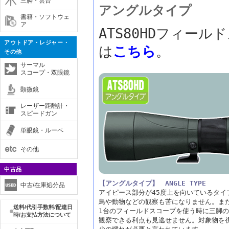
三脚・雲台
アングルタイプ
書籍・ソフトウェ
ア
ATS80HDフィー
アウトドア・レジャー・
は
こちら
。
その他
サーマル
スコープ・双眼鏡
顕微鏡
レーザー距離計・
スピードガン
単眼鏡・ルーペ
その他
中古品
【アングルタイプ】 ANGLE TYPE
中古/在庫処分品
アイピース部分が45度上を向いているタイ
鳥や動物などの観察も苦になりません。ま
送料/代引手数料/配達日
1台のフィールドスコープを使う時に三脚
時/お支払方法について
観察できる利点も見逃せません。対象物を