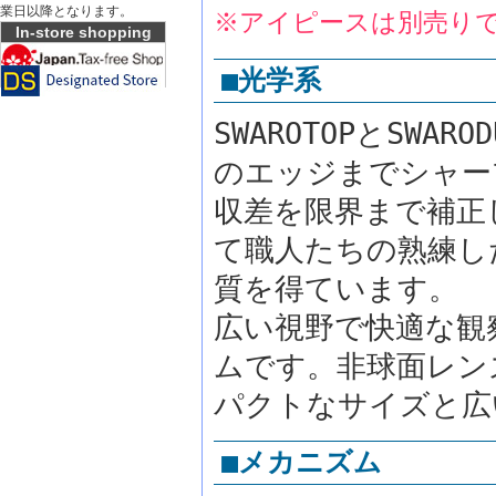
業日以降となります。
※アイピースは別売り
In-store shopping
■光学系
SWAROTOPとSW
のエッジまでシャー
収差を限界まで補正
て職人たちの熟練し
質を得ています。
広い視野で快適な観察
ムです。非球面レン
パクトなサイズと広
■メカニズム