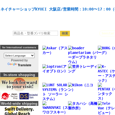
天体望遠鏡や本格双眼鏡、 天体観測・バードウオッチング機材の製造・販売。協栄産業株式会社。
ネイチャーショップKYOEI 大阪店/営業時間：10:00〜17：00
人気キーワード：
Seestar
for International customers
Powered by
Translate
In-store shopping
World-wide shipping