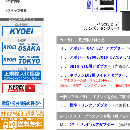
中古買取
スタッフ募集
当社のWEBサイト
会社情報
カメラに、直接取り付ける
SHOP
Ｈ．
アポジー U47 D2/ アダプター
（
Ｉ．
アポジー U9000/U16 D7/D9 
Ｊ．
SBIG STL用アダプター
（光路長7.
その他
Ｌ．
キヤノンEOS用ワイドアダプター、
* アダプターの最小内径は約46mm。
ほかに「標準Tリングアダプター」＋「EOS用T
一眼レフカメラに、Tリングを介して取り
Ｋ．
標準Ｔリングアダプター
（光路長1.
2インチスリーブでカメラを取り付けるア
Ｍ．
2" - 2.4"isアダプター
（光路長