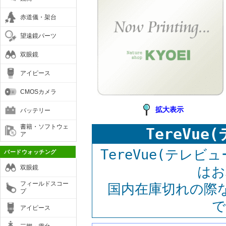
赤道儀・架台
望遠鏡パーツ
双眼鏡
アイピース
CMOSカメラ
拡大表示
バッテリー
書籍・ソフトウェ
TereVu
ア
TereVue(テレ
バードウォッチング
双眼鏡
はお
フィールドスコー
国内在庫切れの際
プ
で
アイピース