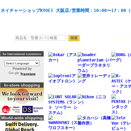
天体望遠鏡や本格双眼鏡、 天体観測・バードウオッチング機材の製造・販売。協栄産業株式会社。
ネイチャーショップKYOEI 大阪店/営業時間：10:00〜17：00
人気キーワード：
Seestar
for International customers
Powered by
Translate
In-store shopping
World-wide shipping