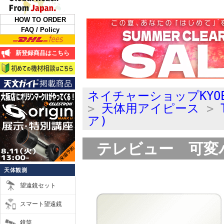
HOW TO ORDER
FAQ / Policy
新登録商品はこちら
ネイチャーショップKYO
>
天体用アイピース
>
ア)
テレビュー 可変バ
天体観測
望遠鏡セット
スマート望遠鏡
鏡筒