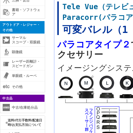
三脚・雲台
Tele Vue（テ
書籍・ソフトウェ
ア
Paracorr(パラコ
アウトドア・レジャー・
可変バレル（1 
その他
サーマル
パラコアタイプ２
スコープ・双眼鏡
クセサリー
顕微鏡
レーザー距離計・
イメージングシステ
スピードガン
単眼鏡・ルーペ
その他
中古品
中古/在庫処分品
送料/代引手数料/配達日
時/お支払方法について