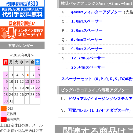
推奨バックフランジ57mm（+2mm,-
Ｇ．
φ48mmフィルターアダプター
（光路
Ｏ．
1.0mmスペーサー
Ｐ．
2.0mmスペーサー
Ｑ．
6.4mmスペーサー
営業カレンダー
Ｒ．
9.5mmスペーサー
＜
2026年8月
＞
Ｓ．
12.7mmスペーサー
日
月
火
水
木
金
土
Ｔ．
25.4mmスペーサー
1
2
3
4
5
6
7
8
スペーサーセット（O,P,Q,R,S,Tの6
9
10
11
12
13
14
15
16
17
18
19
20
21
22
ビッグパラコアタイプ2専用アダプター
23
24
25
26
27
28
29
U.
ビジュアル/イメージングシステムアダ
30
31
今日
V.
可変バレル（1 1/4"アダプター付）
定休日
臨時休業
土日は定休日の為、メール
関連する商品は
のご返信や商品発送は翌営