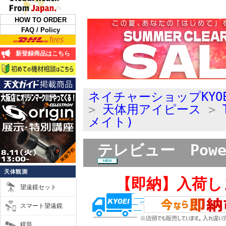
HOW TO ORDER
FAQ / Policy
新登録商品はこちら
ネイチャーショップKYO
>
天体用アイピース
>
メイト)
テレビュー Powe
天体観測
【即納】入荷し
望遠鏡セット
スマート望遠鏡
鏡筒