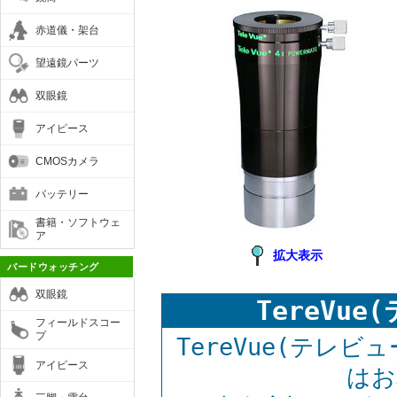
赤道儀・架台
望遠鏡パーツ
双眼鏡
アイピース
CMOSカメラ
バッテリー
書籍・ソフトウェ
ア
拡大表示
バードウォッチング
双眼鏡
TereVu
フィールドスコー
プ
TereVue(テレ
アイピース
はお