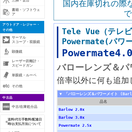
三脚・雲台
国内在庫切れの際
書籍・ソフトウェ
で
ア
アウトドア・レジャー・
Tele Vue（テ
その他
サーマル
Powermate(パ
スコープ・双眼鏡
Powermate4.
顕微鏡
レーザー距離計・
バローレンズ＆パワー
スピードガン
単眼鏡・ルーペ
倍率以外に何も追加
その他
▼ 「バローレンズ＆パワーメイト (Barlo
中古品
品名
中古/在庫処分品
Barlow 2.0x
Barlow 3.0x
送料/代引手数料/配達日
時/お支払方法について
Powermate 2.5x