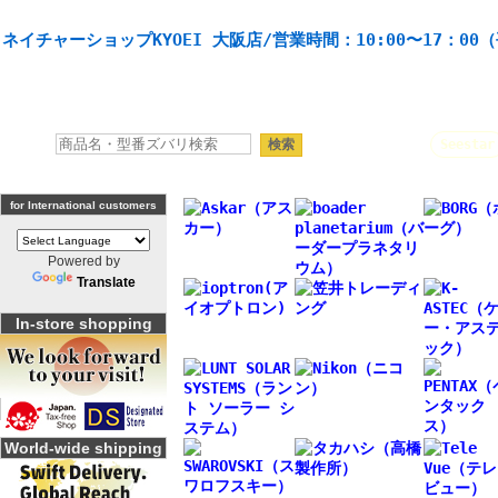
天体望遠鏡や本格双眼鏡、 天体観測・バードウオッチング機材の製造・販売。協栄産業株式会社。
ネイチャーショップKYOEI 大阪店/営業時間：10:00〜17：00
人気キーワード：
Seestar
for International customers
Powered by
Translate
In-store shopping
World-wide shipping