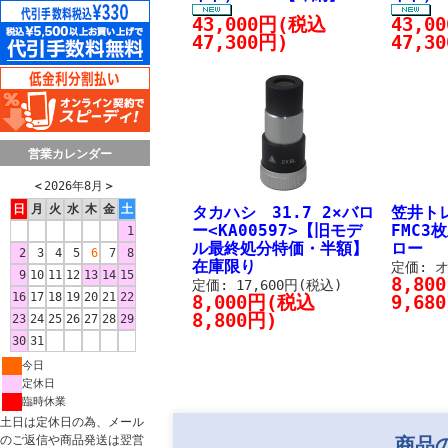
43,000円(税込
43,0
47,300円)
47,3
営業カレンダー
＜
2026年8月
＞
日
月
火
水
木
金
土
タカハシ 31.7 2×バロ
笠井ト
ー<KA00597>【旧モデ
FMC3
1
ル最終処分特価・半額】
ロー
2
3
4
5
6
7
8
在庫限り
定価: 
9
10
11
12
13
14
15
8,80
定価: 17,600円(税込)
16
17
18
19
20
21
22
8,000円(税込
9,68
8,800円)
23
24
25
26
27
28
29
30
31
今日
定休日
臨時休業
土日は定休日の為、メール
のご返信や商品発送は翌営
商品