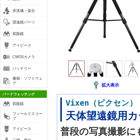
赤道儀・架台
望遠鏡パーツ
双眼鏡
アイピース
CMOSカメラ
バッテリー
書籍・ソフトウェ
ア
拡大表示
バードウォッチング
Vixen（ビクセン
双眼鏡
天体望遠鏡用カー
フィールドスコー
プ
普段の写真撮影に
アイピース