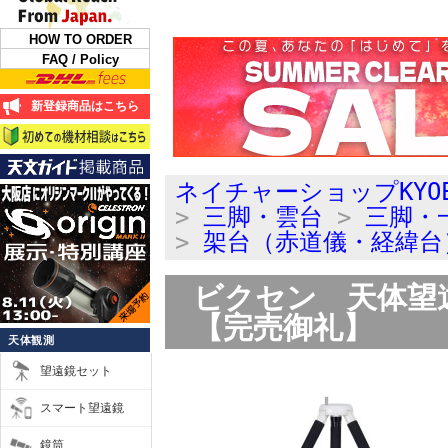
HOW TO ORDER
FAQ / Policy
新登録商品はこちら
ネイチャーショップKYO
>
三脚・雲台
>
三脚・
>
架台（赤道儀・経緯台
ビクセン 天体望遠鏡
【完売御礼】
天体観測
望遠鏡セット
スマート望遠鏡
鏡筒