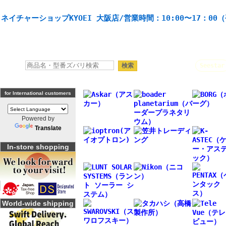
天体望遠鏡や本格双眼鏡、 天体観測・バードウオッチング機材の製造・販売。協栄産業株式会社。
ネイチャーショップKYOEI 大阪店/営業時間：10:00〜17：00
人気キーワード：
Seestar
for International customers
Powered by
Translate
In-store shopping
World-wide shipping