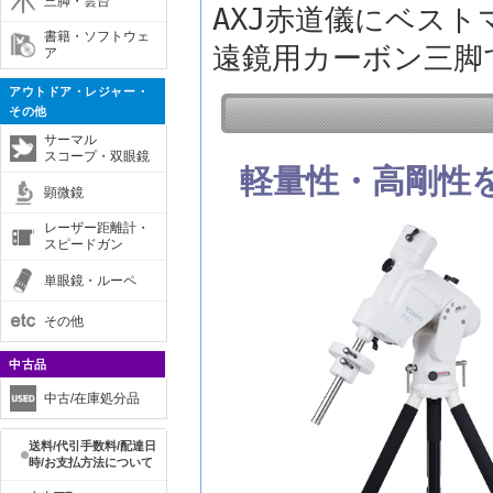
三脚・雲台
AXJ赤道儀にベス
書籍・ソフトウェ
遠鏡用カーボン三脚
ア
アウトドア・レジャー・
その他
サーマル
スコープ・双眼鏡
軽量性・高剛性
顕微鏡
レーザー距離計・
スピードガン
単眼鏡・ルーペ
その他
中古品
中古/在庫処分品
送料/代引手数料/配達日
時/お支払方法について