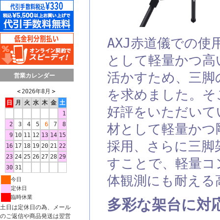
AXJ赤道儀での
として軽量かつ高
活かすため、三脚
営業カレンダー
を求めました。そ
＜
2026年8月
＞
日
月
火
水
木
金
土
好評をいただいてい
1
2
3
4
5
6
7
8
材として軽量かつ
9
10
11
12
13
14
15
採用、さらに三脚
16
17
18
19
20
21
22
23
24
25
26
27
28
29
すことで、軽量コ
30
31
体観測にも耐える
今日
定休日
臨時休業
多彩な架台に対
土日は定休日の為、メール
のご返信や商品発送は翌営