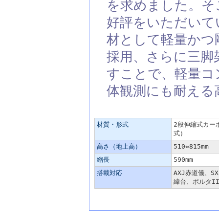
を求めました。そ
好評をいただいてい
材として軽量かつ
採用、さらに三脚
すことで、軽量コ
体観測にも耐える
主な仕様
材質・形式
2段伸縮式カー
式）
高さ（地上高）
510⇔815mm
縮長
590mm
搭載対応
AXJ赤道儀、S
緯台、ポルタI