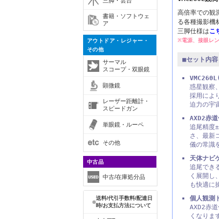
三脚・雲台
高倍率での観測
書籍・ソフトウェ
る各種撮影機
ア
三脚仕様は
こ
※電源、接眼レ
アウトドア・レジャー・
その他
■セット内容
サーマル
スコープ・双眼鏡
VMC260
顕微鏡
惑星観察
採用によ
レーザー距離計・
迫力の宇
スピードガン
AXD2赤
単眼鏡・ルーペ
追尾精度
さ、最新コ
その他
儀の常識
天体ナビゲ
中古品
追尾できる
く展開し
中古/在庫処分品
も快適に
個人観測
送料/代引手数料/配達日
時/お支払方法について
AXD2
くなりま