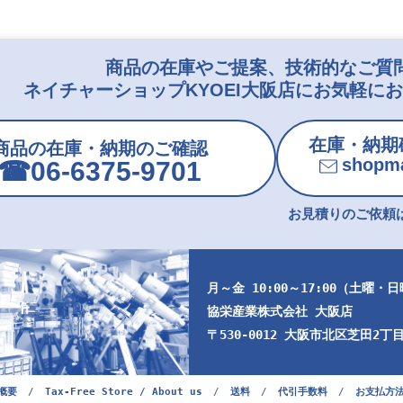
商品の在庫やご提案、技術的なご質
ネイチャーショップKYOEI大阪店にお気軽に
在庫・納期
商品の在庫・納期のご確認
shopma
☎︎06-6375-9701
お見積りのご依頼は
月～金 10:00～17:00（土曜・
協栄産業株式会社 大阪店
〒530-0012 大阪市北区芝田2丁目9
概要
/
Tax-Free Store / About us
/
送料
/
代引手数料
/
お支払方