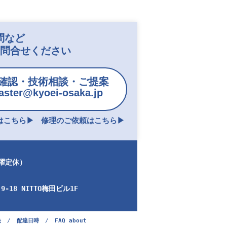
問など
お問合せください
確認・技術相談・ご提案
ster@kyoei-osaka.jp
こちら▶︎
修理のご依頼はこちら▶︎
日曜定休）
-18 NITTO梅田ビル1F
法
/
配達日時
/
FAQ about