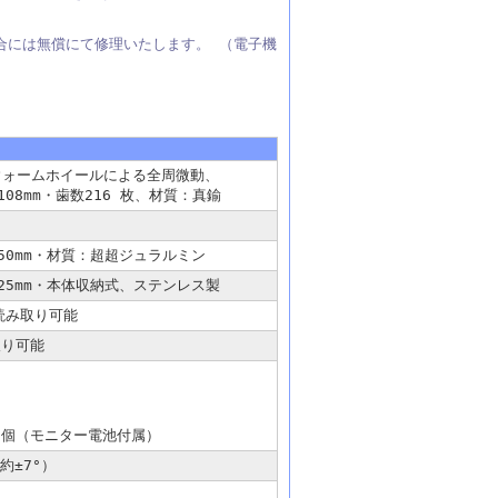
合には無償にて修理いたします。 （電子機
ウォームホイールによる全周微動、
108mm・歯数216 枚、材質：真鍮
φ50mm・材質：超超ジュラルミン
φ25mm・本体収納式、ステンレス製
読み取り可能
取り可能
1 個（モニター電池付属）
約±7°）