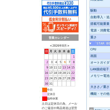
駆動
自動導入・追
搭載可能重量
電源・消費電
重さ
営業カレンダー
▼ 「STAR 
＜
2026年8月
＞
CPU
日
月
火
水
木
金
土
画面
1
2
3
4
5
6
7
8
オートガイダ
9
10
11
12
13
14
15
LAN接続端子
16
17
18
19
20
21
22
メモリー電池
23
24
25
26
27
28
29
30
31
大きさ／重さ
今日
機能・その他
定休日
臨時休業
土日は定休日の為、メール
主な仕様
のご返信や商品発送は翌営