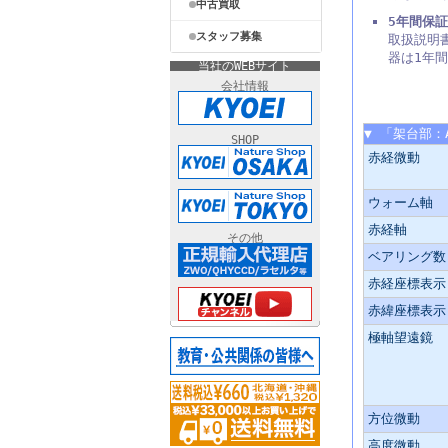
中古買取
5年間保証
スタッフ募集
取扱説明
器は1年
当社のWEBサイト
会社情報
主な仕様
▼ 「架台部：
SHOP
赤経微動
ウォーム軸
赤経軸
その他
ベアリング数
赤経座標表示
赤緯座標表示
極軸望遠鏡
方位微動
高度微動