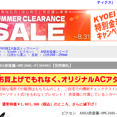
KYOEI大阪店トップページ
ト
>
Vixen（ビクセン）
>
AXD赤道儀シリーズ
ト
>
口径から選ぶ
>
反射
>
口径200～299mm
2赤道儀-VMC260L-P[36948]【完売御礼】
使用可能な場所での観測はもちろんのこと、ご自宅での機材チェックテスト
(シガーソケット式)をもれなくプレゼント！ 赤道儀に付属しているシガ
】 通常特価￥1,983,300（税込）のところ、さらに値下げ！
ビクセン AXD2赤道儀-VMC260L