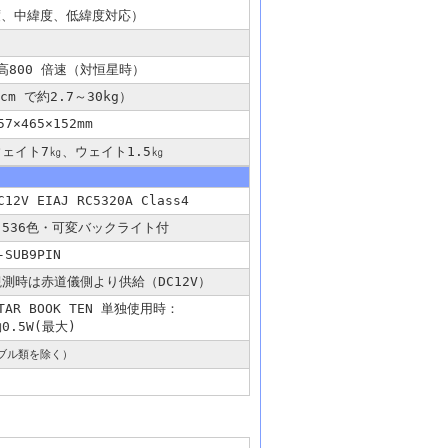
緯度、中緯度、低緯度対応）
高800 倍速（対恒星時）
cm で約2.7～30kg）
57×465×152mm
ウェイト7㎏、ウェイト1.5㎏
C12V EIAJ RC5320A Class4
65,536色・可変バックライト付
-SUB9PIN
観測時は赤道儀側より供給（DC12V）
TAR BOOK TEN 単独使用時：
0.5W(最大)
ブル類を除く）