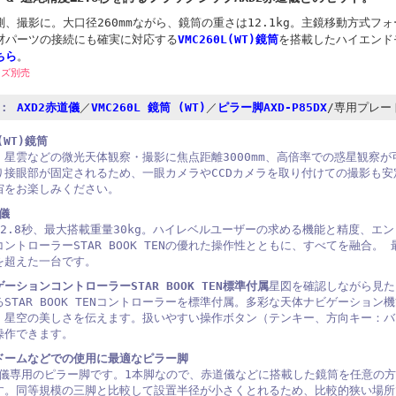
、撮影に。大口径260mmながら、鏡筒の重さは12.1kg。主鏡移動方式
材パーツの接続にも確実に対応する
VMC260L(WT)鏡筒
を搭載したハイエンド
ちら
。
ンズ別売
：
AXD2赤道儀
／
VMC260L 鏡筒 (WT)
／
ピラー脚AXD-P85DX
/専用プレー
L(WT)鏡筒
、星雲などの微光天体観察・撮影に焦点距離3000mm、高倍率での惑星観察
り接眼部が固定されるため、一眼カメラやCCDカメラを取り付けての撮影も安定
宙をお楽しみください。
道儀
±2.8秒、最大搭載重量30kg。ハイレベルユーザーの求める機能と精度、エ
ントローラーSTAR BOOK TENの優れた操作性とともに、すべてを融合
を超えた一台です。
ーションコントローラーSTAR BOOK TEN標準付属
星図を確認しながら見た
STAR BOOK TENコントローラーを標準付属。多彩な天体ナビゲーション
、星空の美しさを伝えます。扱いやすい操作ボタン（テンキー、方向キー：バ
操作できます。
ドームなどでの使用に最適なピラー脚
赤道儀専用のピラー脚です。1本脚なので、赤道儀などに搭載した鏡筒を任意の
す。同等規模の三脚と比較して設置半径が小さくとれるため、比較的狭い場所