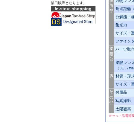
鏡
対物レンズ
業日以降となります。
筒
In-store shopping
焦点距離（
部
分解能・
集光力
サイズ・
ファイン
接
パーツ取
眼
部
接眼レン
（31.7m
脚
材質・形
サイズ・
そ
付属品
の
写真撮影
他
太陽観察
※セット品電源