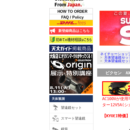
HOW TO ORDER
FAQ / Policy
新登録商品はこちら
ネイチャーショップ
>
天体望遠鏡セッ
>
天体望遠鏡セッ
ビクセン AXD
AC100Vが
天体観測
ター12V5A
望遠鏡セット
【KYOEI特価
スマート望遠鏡
鏡筒