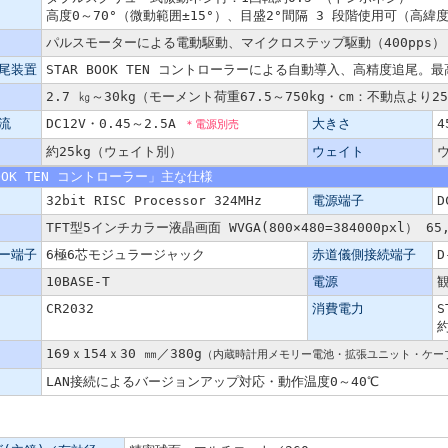
高度0～70°（微動範囲±15°）、目盛2°間隔 3 段階使用可（高
パルスモーターによる電動駆動、マイクロステップ駆動（400pps）
尾装置
STAR BOOK TEN コントローラーによる自動導入、高精度追尾。最
2.7 ㎏～30kg（モーメント荷重67.5～750kg・cm：不動点より25
流
DC12V・0.45～2.5A
大きさ
4
＊電源別売
約25kg（ウェイト別）
ウェイト
BOOK TEN コントローラー」主な仕様
32bit RISC Processor 324MHz
電源端子
D
TFT型5インチカラー液晶画面 WVGA(800×480=384000pxl） 
ー端子
6極6芯モジュラージャック
赤道儀側接続端子
D
10BASE-T
電源
CR2032
消費電力
S
約
169ｘ154ｘ30 ㎜／380g
（内蔵時計用メモリー電池・拡張ユニット・ケー
LAN接続によるバージョンアップ対応・動作温度0～40℃