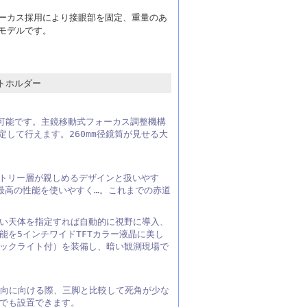
フォーカス採用により接眼部を固定、重量のあ
モデルです。
トホルダー
が可能です。主鏡移動式フォーカス調整機構
して行えます。260mm径鏡筒が見せる大
ントリー層が親しめるデザインと扱いやす
。 最高の性能を使いやすく…。これまでの赤道
い天体を指定すれば自動的に視野に導入、
機能を5インチワイドTFTカラー液晶に美し
ックライト付）を装備し、暗い観測現場で
方向に向ける際、三脚と比較して死角が少な
でも設置できます。