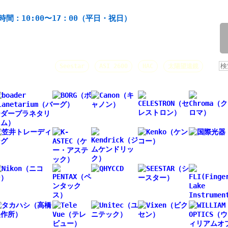
機材の製造・販売。協栄産業株式会社。昭和34年創業。
時間：10:00〜17：00（平日・祝日）
/
人気キーワード：
Seestar
ASI 2600
HAC
太陽望遠鏡