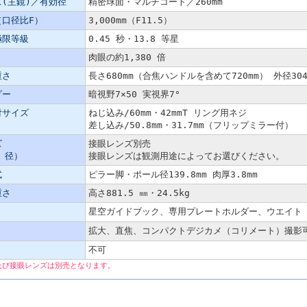
(主鏡)／有効径
精密球面・マルチコート／260mm
口径比F）
3,000mm（F11.5）
極限等級
0.45 秒・13.8 等星
肉眼の約1,380 倍
重さ
長さ680mm（合焦ハンドルを含めて720mm） 外径304m
ダー
暗視野7×50 実視界7°
付サイズ
ねじ込み/60mm・42mmT リング用ネジ
差し込み/50.8mm・31.7mm（フリップミラー付）
ズ
接眼レンズ別売
m 径）
接眼レンズは観測用途によってお選びください。
式
ピラー脚・ポール径139.8mm 肉厚3.8mm
重さ
高さ881.5 ㎜・24.5kg
星空ガイドブック、専用プレートホルダー、ウエイト（7k
拡大、直焦、コンパクトデジカメ（コリメート）撮
不可
及び接眼レンズは別売となります。