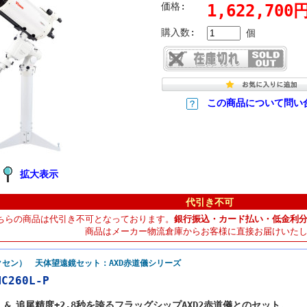
価格:
1,622,70
購入数:
個
この商品について問い
拡大表示
代引き不可
ちらの商品は代引き不可となっております。
銀行振込・カード払い・低金利
商品はメーカー物流倉庫からお客様に直接お届けいた
ビクセン） 天体望遠鏡セット：AXD赤道儀シリーズ
MC260L-P
鏡筒 & 追尾精度±2.8秒を誇るフラッグシップAXD2赤道儀とのセット。