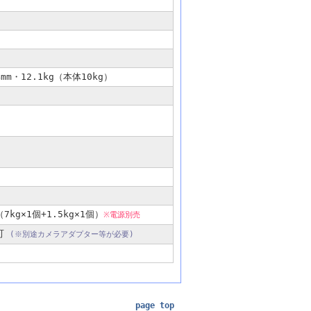
m・12.1kg（本体10kg）
g×1個+1.5kg×1個）
※電源別売
影可
(※別途カメラアダプター等が必要)
page top