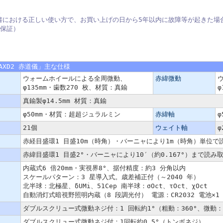
書における正しい使い方で、お買い上げの日から5年以内に故障等が起きた場
間保証）
AXD2 赤道儀」主な仕様
ウォームホイールによる全周微動、
赤緯微動
φ135mm・歯数270 枚、材質：真鍮
φ
真鍮製φ14.5mm 材質：真鍮
φ50mm・材質：超超ジュラルミン
赤緯軸
21個
ウェイト軸
赤経目盛環1 目盛10m（時角）・バーニャにより1m（時角）単位で
赤緯目盛環1 目盛2°・バーニャにより10′（約0.167°）まで読み
内蔵式6 倍20mm・実視界8°、据付精度：約3 分角以内
スケールパターン：3 星導入式。歳差補正付（～2040 年）
北半球：北極星、δUMi、51Cep 南半球：σOct、τOct、χOct
自動消灯式暗視野照明内蔵（8 段調光付） 電源：CR2032 電池×
ダブルスクリュー式微動ネジ付：1 回転約1°（粗動：360°、微動：
ダブルスクリュー式微動ネジ付：1回転約0.5°（トンボネジ）