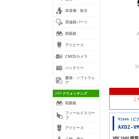
赤道儀・架台
望遠鏡パーツ
双眼鏡
アイピース
CMOSカメラ
バッテリー
書籍・ソフトウェ
ア
バードウォッチング
こ
双眼鏡
フィールドスコー
プ
Vixen（
AXD2-V
アイピース
VMC260L