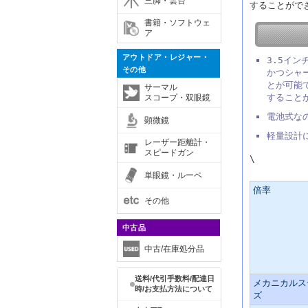
三脚・雲台
することができ
書籍・ソフトウェ
ア
アウトドア・レジャー・
3.5イ
その他
かつシャ
とが可能
サーマル
すること
スコープ・双眼鏡
電池式な
顕微鏡
軽量設計
レーザー距離計・
スピードガン
\
主な仕様
単眼鏡・ルーペ
倍率
その他
中古品
中古/在庫処分品
送料/代引手数料/配達日
メカニカルス
時/お支払方法について
ズ