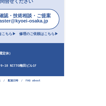
お問合せください
確認・技術相談・ご提案
ster@kyoei-osaka.jp
こちら▶︎
修理のご依頼はこちら▶︎
日曜定休）
-18 NITTO梅田ビル1F
法
/
配達日時
/
FAQ about