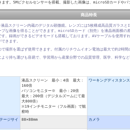
ます。5Mピクセルセンサーを搭載、撮影した画像は、microSDカードや
商品特長
ンチ液晶スクリーン内蔵のデジタル顕微鏡。レンズには5枚構成高品質ガラスと
ープな画像を得ることができます。microSDカード（別売）を液晶画面横
です。録画ができるビデオモードも搭載しております。AVケーブルを使用す
ができます。
ので場所を選ばず使用できます。付属のリチウムイオン電池は最大で約2時間
により持ち運びも容易で、学習用から産業分野での品質管理、医学、科学など
液晶スクリーン 最小：4倍 最大：
ワーキングディスタンス
160倍
パソコンモニター※ 最小：20倍
最大：200倍（デジタルズームにて最
大800倍）
※19インチモニター（フル画面）で観
察時
テージサイ
88×88mm
カメラ