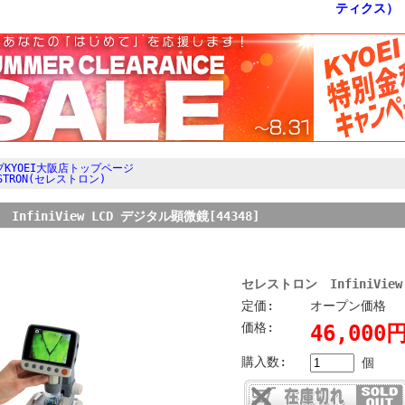
KYOEI大阪店トップページ
ESTRON(セレストロン)
nfiniView LCD デジタル顕微鏡[44348]
セレストロン InfiniView
定価:
オープン価格
価格:
46,000
購入数:
個