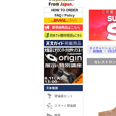
HOW TO ORDER
FAQ / Policy
新登録商品はこちら
ネイチャーショップ
>
顕微鏡
>
CEL
セレストロン I
天体観測
望遠鏡セット
スマート望遠鏡
鏡筒