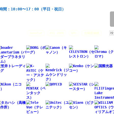
機材の製造・販売。協栄産業株式会社。昭和34年創業。
時間：10:00〜17：00（平日・祝日）
/
人気キーワード：
Seestar
ASI 2600
HAC
太陽望遠鏡