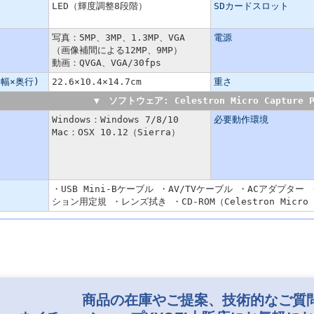
LED（輝度調整8段階）
SDカードスロット
写真：5MP、3MP、1.3MP、VGA
電源
（画像補間による12MP、9MP）
動画：QVGA、VGA/30fps
幅×奥行)
22.6×10.4×14.7cm
重さ
▼ ソフトウェア: Celestron Micro Capture P
Windows：Windows 7/8/10
必要動作環境
Mac：OSX 10.12（Sierra）
・USB Mini-Bケーブル ・AV/TVケーブル ・ACアダプ
ション用定規 ・レンズ拭き ・CD-ROM（Celestron Micro C
商品の在庫やご提案、技術的なご質