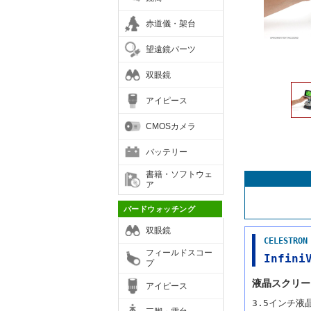
赤道儀・架台
望遠鏡パーツ
双眼鏡
アイピース
CMOSカメラ
バッテリー
書籍・ソフトウェ
ア
バードウォッチング
双眼鏡
CELEST
フィールドスコー
Infin
プ
液晶スクリー
アイピース
3.5インチ