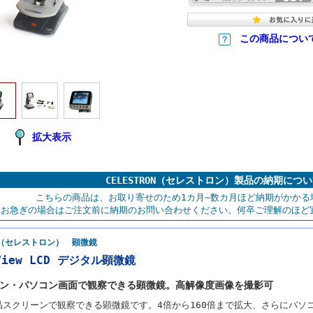
この商品につい
拡大表示
CELESTRON（セレストロン）製品の納期につ
こちらの商品は、お取り寄せのため1カ月~数カ月ほど納期がかかる
お急ぎの場合はご注文前に納期のお問い合わせください。何卒ご理解のほど
RON（セレストロン） 顕微鏡
iView LCD デジタル顕微鏡
ン・パソコン画面で観察できる顕微鏡。高解像度画像を撮影可
液晶スクリーンで観察できる顕微鏡です。4倍から160倍まで拡大、さらにパソ