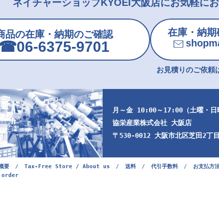
ネイチャーショップKYOEI大阪店にお気軽に
在庫・納期
商品の在庫・納期のご確認
shopma
☎︎06-6375-9701
お見積りのご依頼は
月～金 10:00～17:00（土曜・
協栄産業株式会社 大阪店
〒530-0012 大阪市北区芝田2丁目9
概要
/
Tax-Free Store / About us
/
送料
/
代引手数料
/
お支払方
 order