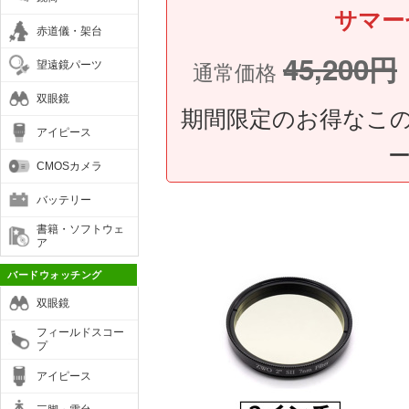
サマー
赤道儀・架台
45,200円
通常価格
望遠鏡パーツ
双眼鏡
期間限定のお得なこの
アイピース
CMOSカメラ
バッテリー
書籍・ソフトウェ
ア
バードウォッチング
双眼鏡
フィールドスコー
プ
アイピース