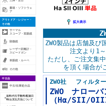
三脚・雲台
書籍・ソフトウェ
ア
アウトドア・レジャー・
拡大表示
その他
サーマル
Z
スコープ・双眼鏡
ZWO製品は店舗及
顕微鏡
レーザー距離計・
注文より1
スピードガン
ただし、ご注文集中
単眼鏡・ルーペ
を頂く場合が
その他
中古品
ZWO社 フィルタ
中古/在庫処分品
ZWO ナローバ
送料/代引手数料/配達日
（Hα/SII/OI
時/お支払方法について