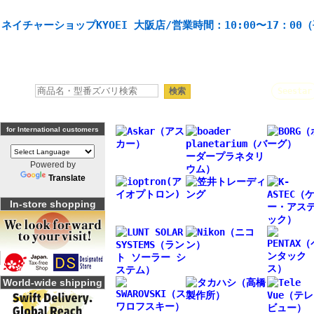
天体望遠鏡や本格双眼鏡、 天体観測・バードウオッチング機材の製造・販売。協栄産業株式会社。
ネイチャーショップKYOEI 大阪店/営業時間：10:00〜17：00
人気キーワード：
Seestar
for International customers
Powered by
Translate
In-store shopping
World-wide shipping