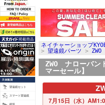
HOW TO ORDER
FAQ / Policy
新登録商品はこちら
ネイチャーショップKYO
>
望遠鏡パーツ
>
ZWO
ZWO ナローバン
マーセール】
天体観測
Z
望遠鏡セット
スマート望遠鏡
7月15日（水）AM1:
鏡筒