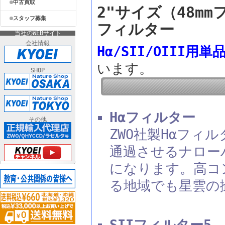
中古買取
2"サイズ（48m
スタッフ募集
フィルター
当社のWEBサイト
会社情報
Hα/SII/OIII用単
います。
SHOP
Hαフィルター
その他
ZWO社製Hαフィル
通過させるナロー
になります。高コ
る地域でも星雲の
SIIフィルター5