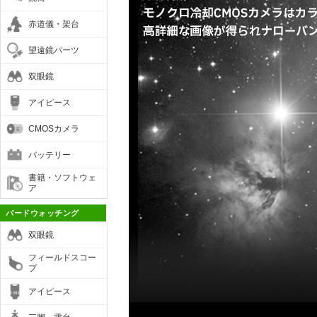
赤道儀・架台
望遠鏡パーツ
双眼鏡
アイピース
CMOSカメラ
バッテリー
書籍・ソフトウェ
ア
バードウォッチング
双眼鏡
フィールドスコー
プ
アイピース