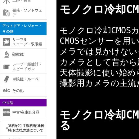
三脚・雲台
モノクロ冷却CM
書籍・ソフトウェ
ア
アウトドア・レジャー・
モノクロ冷却CMO
その他
CMOSセンサーを
サーマル
スコープ・双眼鏡
メラでは見かけない
顕微鏡
カメラとして昔から
レーザー距離計・
スピードガン
天体撮影に使い始め
単眼鏡・ルーペ
撮影用カメラの主流
その他
中古品
モノクロ冷却C
中古/在庫処分品
る
送料/代引手数料/配達日
時/お支払方法について