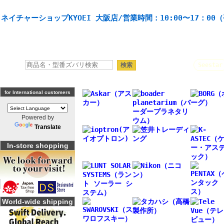
天体望遠鏡や本格双眼鏡、 天体観測・バードウオッチング機材の製造・販売。協栄産業株式会社。
ネイチャーショップKYOEI 大阪店/営業時間：10:00〜17：00
人気キーワード：
Seestar
for International customers
Powered by
Translate
In-store shopping
World-wide shipping