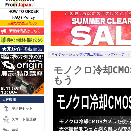
HOW TO ORDER
FAQ / Policy
新登録商品はこちら
ネイチャーショップKYOEI大阪店トップページ
>
モノクロ冷却CM
もう
天体観測
望遠鏡セット
スマート望遠鏡
鏡筒