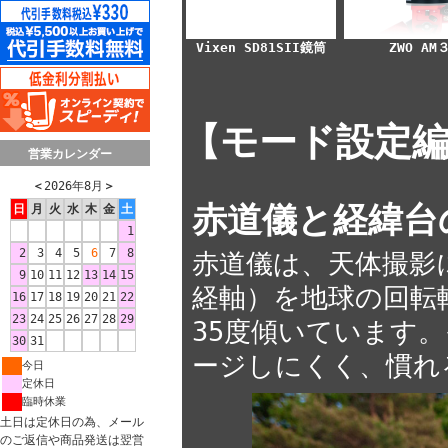
Vixen SD81SII鏡筒
ZWO AM
【モード設定
営業カレンダー
＜
2026年8月
＞
赤道儀と経緯台
日
月
火
水
木
金
土
1
2
3
4
5
6
7
8
赤道儀は、天体撮影
9
10
11
12
13
14
15
経軸）を地球の回転
16
17
18
19
20
21
22
23
24
25
26
27
28
29
35度傾いています
30
31
ージしにくく、慣れ
今日
定休日
臨時休業
土日は定休日の為、メール
のご返信や商品発送は翌営