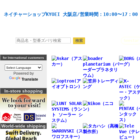
天体望遠鏡や本格双眼鏡、 天体観測・バードウオッチング機材の製造・販売。協栄産業株式会社。
ネイチャーショップKYOEI 大阪店/営業時間：10:00〜17：0
人気キーワード：
Seestar
for International customers
Powered by
Translate
In-store shopping
World-wide shipping