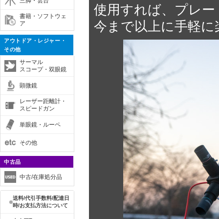
三脚・雲台
使用すれば、プレー
書籍・ソフトウェ
今まで以上に手軽に
ア
アウトドア・レジャー・
その他
サーマル
スコープ・双眼鏡
顕微鏡
レーザー距離計・
スピードガン
単眼鏡・ルーペ
その他
中古品
中古/在庫処分品
送料/代引手数料/配達日
時/お支払方法について