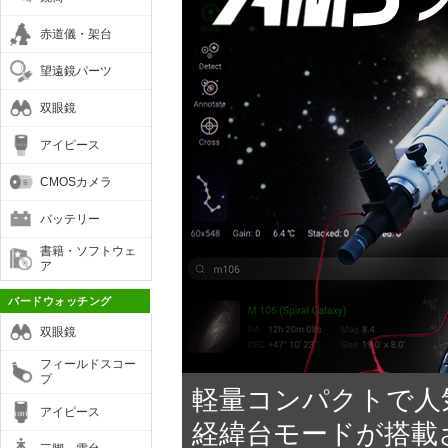
赤道儀・架台
望遠鏡パーツ
双眼鏡
アイピース
CMOSカメラ
バッテリー
書籍・ソフトウェ
ア
バードウォッチング
双眼鏡
フィールドスコー
プ
軽量コンパクトで人気
アイピース
経緯台モードが搭載さ