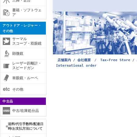
三脚・雲台
書籍・ソフトウェ
ア
アウトドア・レジャー・
その他
サーマル
スコープ・双眼鏡
顕微鏡
店舗案内 / 会社概要
/
Tax-Free Store / 
レーザー距離計・
International order
スピードガン
単眼鏡・ルーペ
その他
中古品
中古/在庫処分品
送料/代引手数料/配達日
時/お支払方法について