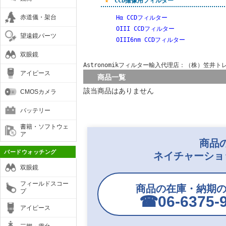
★
CCD撮像用フィルター
赤道儀・架台
Hα CCDフィルター
OIII CCDフィルター
望遠鏡パーツ
OIII6nm CCDフィルター
双眼鏡
Astronomikフィルター輸入代理店：（株）笠井
アイピース
商品一覧
該当商品はありません
CMOSカメラ
バッテリー
書籍・ソフトウェ
ア
商品
バードウォッチング
ネイチャーショ
双眼鏡
フィールドスコー
商品の在庫・納期
プ
☎︎06-6375-
アイピース