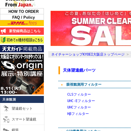
HOW TO ORDER
FAQ / Policy
新登録商品はこちら
ネイチャーショップKYOEI大阪店トップページ
>
天体望遠鏡パーツ
★
眼視観測用フィルター
CLSフィルター
天体観測
UHC-Eフィルター
UHCフィルター
望遠鏡セット
Hβフィルター
スマート望遠鏡
鏡筒