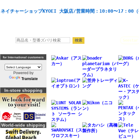
天体望遠鏡や本格双眼鏡、 天体観測・バードウオッチング機材の製造・販売。協栄産業株式会社。
ネイチャーショップKYOEI 大阪店/営業時間：10:00〜17：00
人気キーワード：
Seestar
for International customers
Powered by
Translate
In-store shopping
World-wide shipping