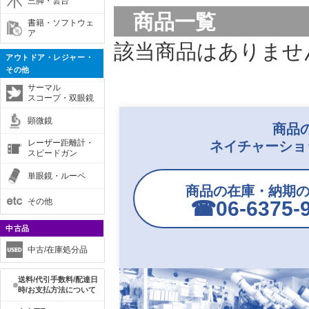
三脚・雲台
商品一覧
書籍・ソフトウェ
ア
該当商品はありませ
アウトドア・レジャー・
その他
サーマル
スコープ・双眼鏡
顕微鏡
商品
レーザー距離計・
ネイチャーショ
スピードガン
単眼鏡・ルーペ
商品の在庫・納期
その他
☎︎06-6375-
中古品
中古/在庫処分品
送料/代引手数料/配達日
時/お支払方法について