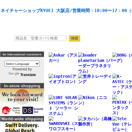
天体望遠鏡や本格双眼鏡、 天体観測・バードウオッチング機材の製造・販売。協栄産業株式会社。
ネイチャーショップKYOEI 大阪店/営業時間：10:00〜17：00
人気キーワード：
Seestar
for International customers
Powered by
Translate
In-store shopping
World-wide shipping