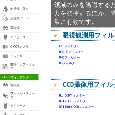
領域のみを透過する
赤道儀・架台
力を発揮するほか、
望遠鏡パーツ
常に有効です。
双眼鏡
★
眼視観測用フィル
アイピース
CLSフィルター
CMOSカメラ
UHC-Eフィルター
バッテリー
UHCフィルター
Hβフィルター
書籍・ソフトウェ
ア
バードウォッチング
★
CCD撮像用フィル
双眼鏡
フィールドスコー
Hα CCDフィルター
プ
OIII CCDフィルター
アイピース
OIII6nm CCDフィルター