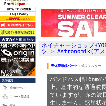
HOW TO ORDER
FAQ / Policy
新登録商品はこちら
ネイチャーショップKYO
ツ
>
Astronomik(
天体望遠鏡パーツ
：Hβフィルター
バンドパス幅16nm
天体観測
上。基本的な透過波長
望遠鏡セット
ていますが、赤の波
スマート望遠鏡
生しません。惑星状星
鏡筒