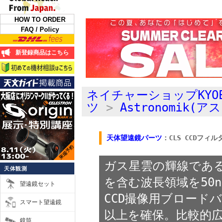
HOW TO ORDER
FAQ / Policy
新登録商品はこちら
ネイチャーショップKYO
ツ
>
Astronomik(
天体望遠鏡パーツ
：CLS CCDフィル
ガス星雲の輝線であるH
天体観測
を含む波長領域を50
望遠鏡セット
CCD撮像用ブロード
スマート望遠鏡
以上を確保。比較的
鏡筒