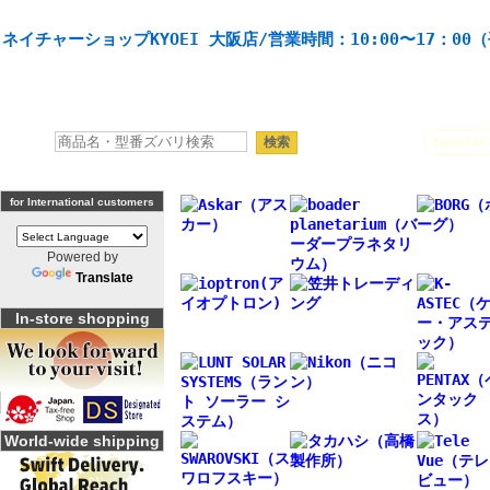
天体望遠鏡や本格双眼鏡、 天体観測・バードウオッチング機材の製造・販売。協栄産業株式会社。
ネイチャーショップKYOEI 大阪店/営業時間：10:00〜17：00
人気キーワード：
Seestar
for International customers
Powered by
Translate
In-store shopping
World-wide shipping