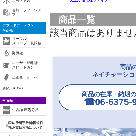
三脚・雲台
OIII6nm CCDフィルター
書籍・ソフトウェ
ア
商品一覧
アウトドア・レジャー・
該当商品はありませ
その他
サーマル
スコープ・双眼鏡
顕微鏡
レーザー距離計・
商品
スピードガン
ネイチャーショ
単眼鏡・ルーペ
その他
商品の在庫・納期
☎︎06-6375-
中古品
中古/在庫処分品
送料/代引手数料/配達日
時/お支払方法について