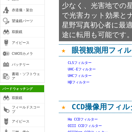
少なく、光害地での
赤道儀・架台
で光害カット効果と
望遠鏡パーツ
星野写真初心者に最
双眼鏡
途に転用も可能です
アイピース
★
眼視観測用フィル
CMOSカメラ
CLSフィルター
バッテリー
UHC-Eフィルター
書籍・ソフトウェ
UHCフィルター
ア
Hβフィルター
バードウォッチング
双眼鏡
★
CCD撮像用フィル
フィールドスコー
プ
Hα CCDフィルター
アイピース
OIII CCDフィルター