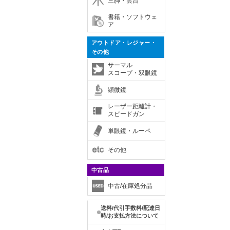
三脚・雲台
書籍・ソフトウェ
ア
アウトドア・レジャー・
その他
サーマル
スコープ・双眼鏡
顕微鏡
レーザー距離計・
スピードガン
単眼鏡・ルーペ
その他
中古品
中古/在庫処分品
送料/代引手数料/配達日
時/お支払方法について