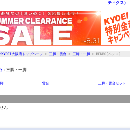
KYOEI大阪店トップページ
>
三脚・雲台
>
三脚・一脚
> BENRO(ベンロ)
台
：三脚・一脚
脚
雲台
三脚・雲台セット
せん