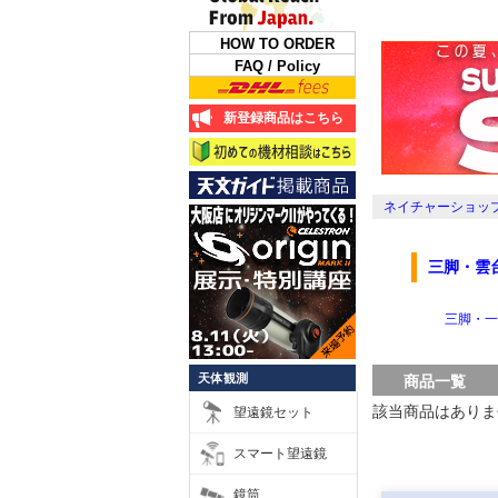
HOW TO ORDER
FAQ / Policy
新登録商品はこちら
ネイチャーショップ
三脚・雲
三脚・一
天体観測
商品一覧
該当商品はありま
望遠鏡セット
スマート望遠鏡
鏡筒