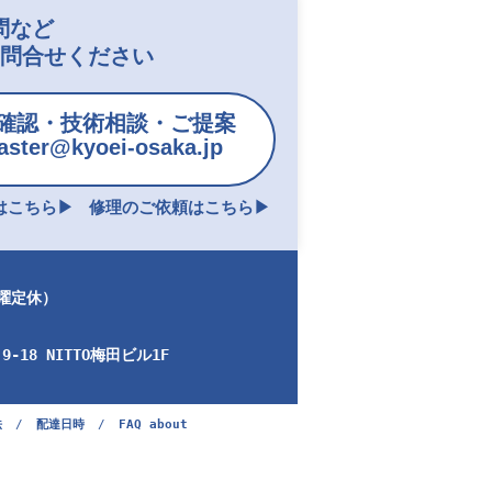
問など
お問合せください
確認・技術相談・ご提案
ster@kyoei-osaka.jp
こちら▶︎
修理のご依頼はこちら▶︎
日曜定休）
-18 NITTO梅田ビル1F
法
/
配達日時
/
FAQ about