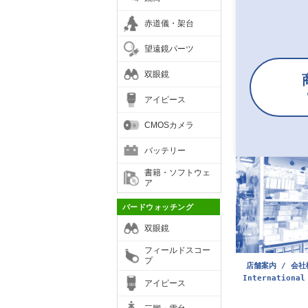
赤道儀・架台
望遠鏡パーツ
双眼鏡
アイピース
CMOSカメラ
バッテリー
書籍・ソフトウェ
ア
バードウォッチング
双眼鏡
フィールドスコー
プ
店舗案内 / 会社
International
アイピース