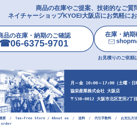
商品の在庫やご提案、技術的なご質
ネイチャーショップKYOEI大阪店にお気軽に
在庫・納期
商品の在庫・納期のご確認
shopma
☎︎06-6375-9701
お見積りのご依頼は
月～金 10:00～17:00（土曜・
協栄産業株式会社 大阪店
〒530-0012 大阪市北区芝田2丁目9
概要
/
Tax-Free Store / About us
/
送料
/
代引手数料
/
お支払方
 order