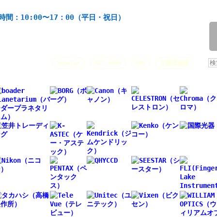
機材の製造・販売。協栄産業株式会社。昭和34年創業。
時間：10:00〜17：00（平日・祝日）
/
人気キーワード：
Seestar
ASI 2600
HAC
太陽望遠鏡