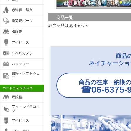
赤道儀・架台
商品一覧
望遠鏡パーツ
該当商品はありません
双眼鏡
アイピース
CMOSカメラ
商品
ネイチャーショ
バッテリー
書籍・ソフトウェ
ア
商品の在庫・納期
☎︎06-6375-
バードウォッチング
双眼鏡
フィールドスコー
プ
アイピース