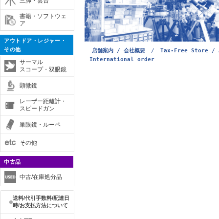
三脚・雲台
書籍・ソフトウェ
ア
アウトドア・レジャー・
その他
店舗案内 / 会社概要
/
Tax-Free Store / 
International order
サーマル
スコープ・双眼鏡
顕微鏡
レーザー距離計・
スピードガン
単眼鏡・ルーペ
その他
中古品
中古/在庫処分品
送料/代引手数料/配達日
時/お支払方法について