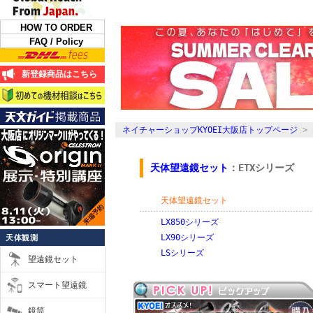
HOW TO ORDER
FAQ / Policy
新登録商品はこちら
ネイチャーショップKYOEI大阪店トップページ
>
天体望遠鏡セット
：ETXシリーズ
天体望遠鏡セット
LX850シリーズ
LX90シリーズ
天体観測
LSシリーズ
望遠鏡セット
スマート望遠鏡
鏡筒