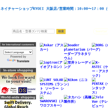
天体望遠鏡や本格双眼鏡、 天体観測・バードウオッチング機材の製造・販売。協栄産業株式会社。
ネイチャーショップKYOEI 大阪店/営業時間：10:00〜17：00
人気キーワード：
Seestar
for International customers
Powered by
Translate
In-store shopping
World-wide shipping