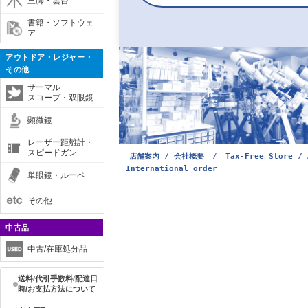
三脚・雲台
書籍・ソフトウェ
ア
アウトドア・レジャー・
その他
サーマル
スコープ・双眼鏡
顕微鏡
レーザー距離計・
スピードガン
店舗案内 / 会社概要
/
Tax-Free Store / 
International order
単眼鏡・ルーペ
その他
中古品
中古/在庫処分品
送料/代引手数料/配達日
時/お支払方法について