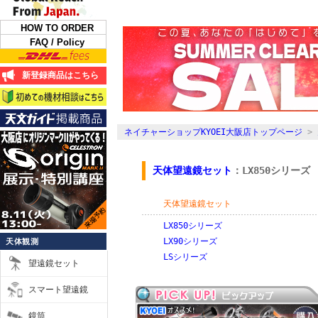
HOW TO ORDER
FAQ / Policy
新登録商品はこちら
ネイチャーショップKYOEI大阪店トップページ
>
天体望遠鏡セット
：LX850シリーズ
天体望遠鏡セット
LX850シリーズ
LX90シリーズ
天体観測
LSシリーズ
望遠鏡セット
スマート望遠鏡
鏡筒