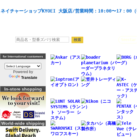
天体望遠鏡や本格双眼鏡、 天体観測・バードウオッチング機材の製造・販売。協栄産業株式会社。
ネイチャーショップKYOEI 大阪店/営業時間：10:00〜17：00
人気キーワード：
Seestar
for International customers
Powered by
Translate
In-store shopping
World-wide shipping