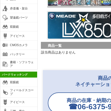
赤道儀・架台
望遠鏡パーツ
双眼鏡
アイピース
CMOSカメラ
商品一覧
該当商品はありません
バッテリー
書籍・ソフトウェ
ア
バードウォッチング
商品
双眼鏡
ネイチャーショ
フィールドスコー
プ
商品の在庫・納期
アイピース
☎︎06-6375-