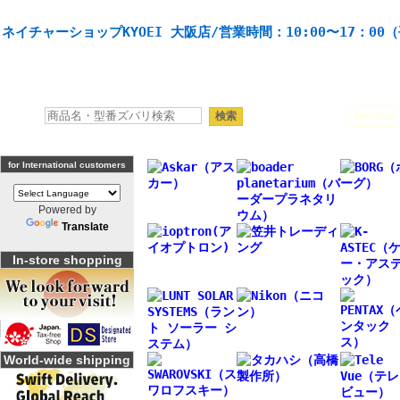
天体望遠鏡や本格双眼鏡、 天体観測・バードウオッチング機材の製造・販売。協栄産業株式会社。
ネイチャーショップKYOEI 大阪店/営業時間：10:00〜17：00
人気キーワード：
Seestar
for International customers
Powered by
Translate
In-store shopping
World-wide shipping