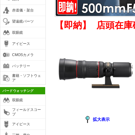
赤道儀・架台
望遠鏡パーツ
【即納】 店頭在
双眼鏡
アイピース
CMOSカメラ
バッテリー
書籍・ソフトウェ
ア
バードウォッチング
双眼鏡
フィールドスコー
プ
拡大表示
アイピース