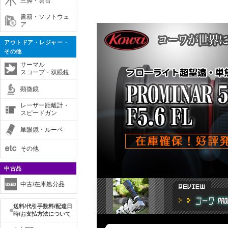
三脚・雲台
書籍・ソフトウェ
ア
アウトドア・レジャー・
その他
サーマル
スコープ・双眼鏡
顕微鏡
レーザー距離計・
スピードガン
単眼鏡・ルーペ
その他
中古品
中古/在庫処分品
送料/代引手数料/配達日
時/お支払方法について