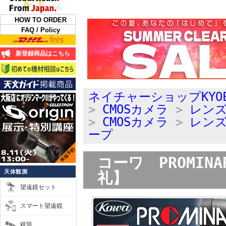
HOW TO ORDER
FAQ / Policy
新登録商品はこちら
ネイチャーショップKYO
>
CMOSカメラ
>
レン
>
CMOSカメラ
>
レン
ープ
コーワ PROMINA
天体観測
礼】
望遠鏡セット
スマート望遠鏡
鏡筒