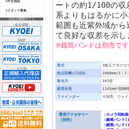
中古買取
ートの約1/100
スタッフ募集
系よりもはるかに小
当社のWEBサイト
範囲も近紫外域から
会社情報
て良好な収差を示し
SHOP
※鏡筒バンドは別売です
「TOA-130NFB鏡筒」主な仕様
形式
3枚玉アポクロ
その他
焦点距離/口径比
1000mm/1：7.
集光力
345倍
鏡筒全長
1145mm(収納時
ファインダー
※別売、ウェイト
専用アクセサリー
○
カメラ回転装置
［別売］
○
鏡筒バンド(1
○
鏡筒バンド(1