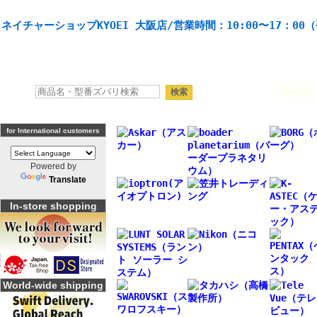
天体望遠鏡や本格双眼鏡、 天体観測・バードウオッチング機材の製造・販売。協栄産業株式会社。
ネイチャーショップKYOEI 大阪店/営業時間：10:00〜17：00
人気キーワード：
Seestar
for International customers
Powered by
Translate
In-store shopping
World-wide shipping