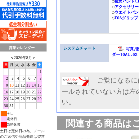
○
鏡筒バンド(1
○
アクセサリーバ
○
ウエイトバン
○
TOAグリップ
営業カレンダー
システムチャート
｜
写真/
ダーTOA1.6X
＜
2026年8月
＞
日
月
火
水
木
金
土
1
2
3
4
5
6
7
8
ご覧になるには
9
10
11
12
13
14
15
ールされていない方は左
16
17
18
19
20
21
22
23
24
25
26
27
28
29
い。
30
31
今日
定休日
関連する商品は
臨時休業
土日は定休日の為、メール
のご返信や商品発送は翌営