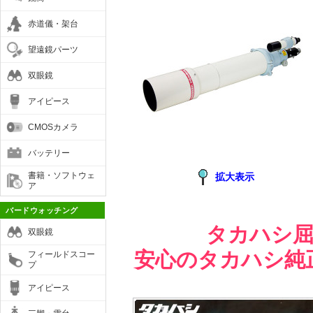
赤道儀・架台
望遠鏡パーツ
双眼鏡
アイピース
CMOSカメラ
バッテリー
書籍・ソフトウェ
拡大表示
ア
バードウォッチング
タカハシ屈
双眼鏡
安心のタカハシ純
フィールドスコー
プ
アイピース