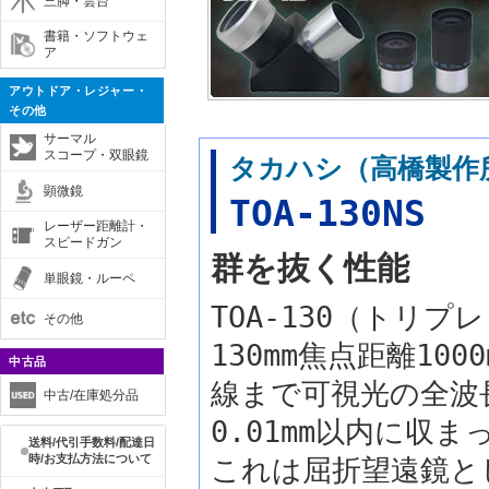
三脚・雲台
書籍・ソフトウェ
ア
アウトドア・レジャー・
その他
サーマル
スコープ・双眼鏡
タカハシ（高橋製作
顕微鏡
TOA-130NS
レーザー距離計・
スピードガン
群を抜く性能
単眼鏡・ルーペ
TOA-130（トリ
その他
130mm焦点距離100
中古品
線まで可視光の全波
中古/在庫処分品
0.01mm以内に収
送料/代引手数料/配達日
時/お支払方法について
これは屈折望遠鏡と