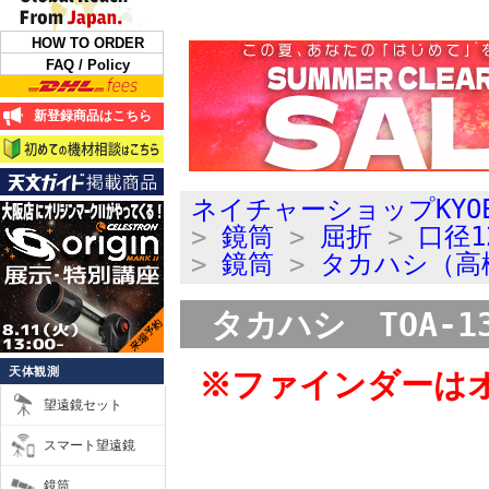
HOW TO ORDER
FAQ / Policy
新登録商品はこちら
ネイチャーショップKYO
>
鏡筒
>
屈折
>
口径1
>
鏡筒
>
タカハシ（高
タカハシ TOA-1
天体観測
※ファインダーは
望遠鏡セット
スマート望遠鏡
鏡筒