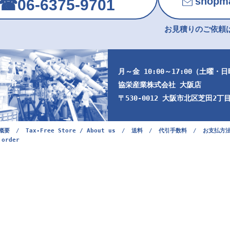
shopma
☎︎06-6375-9701
お見積りのご依頼は
月～金 10:00～17:00（土曜・
協栄産業株式会社 大阪店
〒530-0012 大阪市北区芝田2丁目9
概要
/
Tax-Free Store / About us
/
送料
/
代引手数料
/
お支払方
 order