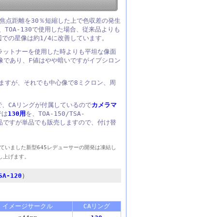
し、焦点距離を30％短縮した上で色収差の発生
TOA-130で使用した場合、従来品よりも
辺での星像は約1/4に改善しています。
フラットナーを使用した時よりも平坦な像面
像であり、F値はやや暗いですがイプシロン
ありますが、それでも中心像で8ミクロン、周
で、CAリングが付属しているので
カメラマ
では
130用
を、TOA-150/TSA-
品ですが単品でも販売しますので、付け替
していました新型645レデューサーの開発は凍結し
し上げます。
SA-120
）
イメージサークル
CAリング