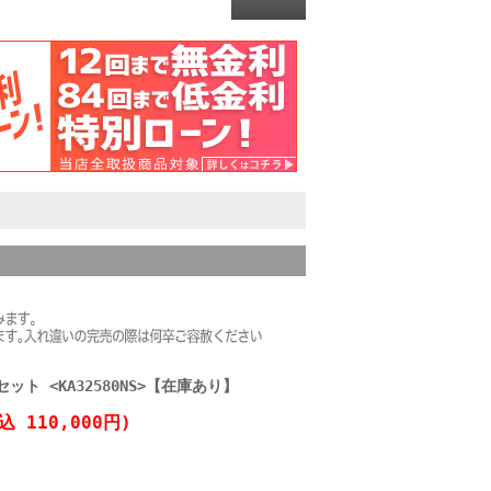
ット <KA32580NS>【在庫あり】
込 110,000円)